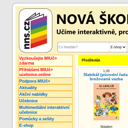
Vyzkoušejte MIUč+
Předškolák
zdarma
Přihlášení MIUč+
1-20
ucebnice.online
Slabikář (původní řada
brožovaná vazba
Podpora MIUč+
Aktuality
Akční nabídky
Učebnice
Multimediální interaktivní
učebnice
Pomůcky a sešity
E-shop
Skladem