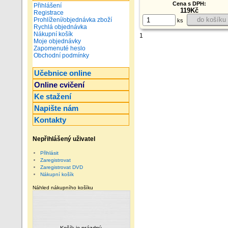
Cena s DPH:
Přihlášení
119Kč
Registrace
do košíku
Prohlížení/objednávka zboží
ks
Rychlá objednávka
Nákupní košík
1
Moje objednávky
Zapomenuté heslo
Obchodní podmínky
Učebnice online
Online cvičení
Ke stažení
Napište nám
Kontakty
Nepřihlášený uživatel
Přihlásit
Zaregistrovat
Zaregistrovat DVD
Nákupní košík
Náhled nákupního košíku