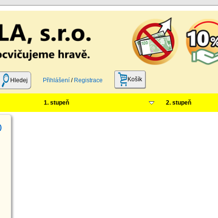
Košík
Hledej
Přihlášení
/
Registrace
1. stupeň
2. stupeň
)