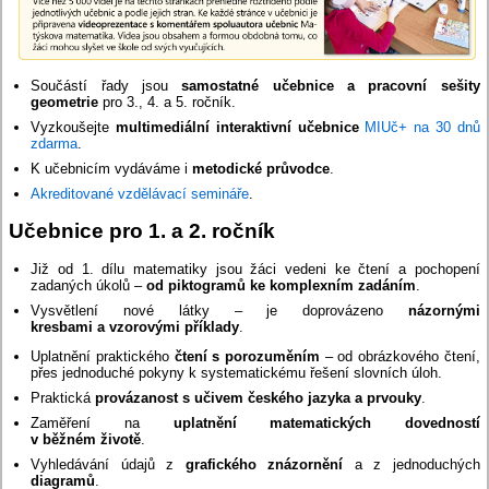
Součástí řady jsou
samostatné učebnice a pracovní sešity
geometrie
pro 3., 4. a 5. ročník.
Vyzkoušejte
multimediální interaktivní učebnice
MIUč+ na 30 dnů
zdarma
.
K učebnicím vydáváme i
metodické průvodce
.
Akreditované vzdělávací semináře
.
Učebnice pro 1. a 2. ročník
Již od 1. dílu matematiky jsou žáci vedeni ke čtení a pochopení
zadaných úkolů –
od piktogramů ke komplexním zadáním
.
Vysvětlení nové látky – je doprovázeno
názornými
kresbami a vzorovými příklady
.
Uplatnění praktického
čtení s porozuměním
– od obrázkového čtení,
přes jednoduché pokyny k systematickému řešení slovních úloh.
Praktická
provázanost s učivem českého jazyka a prvouky
.
Zaměření na
uplatnění matematických dovedností
v běžném životě
.
Vyhledávání údajů z
grafického znázornění
a z jednoduchých
diagramů
.