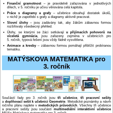
Finanční gramotnost
– je pravidelně zařazována v jednotlivých
dílech, v 5. ročníku je učivu věnována celá kapitola.
Práce s diagramy a grafy
– učebnice obsahují dostatek úkolů,
v nichž je zapotřebí s grafy a diagramy aktivně pracovat.
Slovní úlohy
– jsou zadávány tak, aby žákům zábavnou formou
rozšiřovaly všeobecný přehled.
Úlohy, se kterými se žáci setkávají
u přijímacích pohovorů na
víceletá gymnázia
, jsou zařazeny zejména v učebnicích pro
5. ročník, typová řešení jsou vždy řádně vysvětlena.
Animace a kresby
– zábavnou formou pomáhají přiblížit probíranou
tematiku.
MATÝSKOVA MATEMATIKA pro
3. ročník
Součástí řady pro 3. ročník jsou
tři učebnice
,
tři pracovní sešity
a
doplňovací sešit k učebnici Geometrie
. Metodické poznámky a návrh
ročního plánu najdete v
metodických průvodcích
. Všechny tři učebnice
a pracovní sešity jsou součástí
multimediální interaktivní učebnice
MIUč+ Matýskova matematika pro 3. ročník.