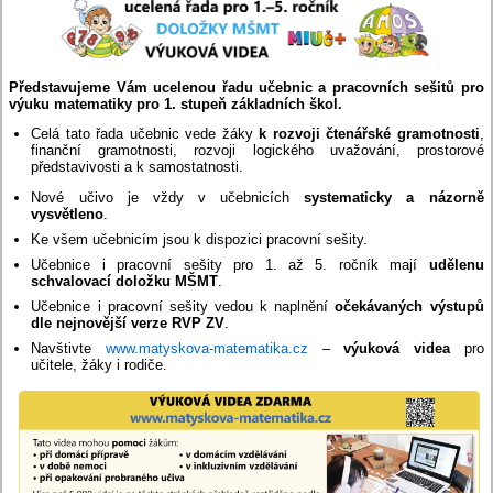
Představujeme Vám ucelenou řadu učebnic a pracovních sešitů pro
výuku matematiky pro 1. stupeň základních škol.
Celá tato řada učebnic vede žáky
k rozvoji čtenářské gramotnosti
,
finanční gramotnosti, rozvoji logického uvažování, prostorové
představivosti a k samostatnosti.
Nové učivo je vždy v učebnicích
systematicky a názorně
vysvětleno
.
Ke všem učebnicím jsou k dispozici pracovní sešity.
Učebnice i pracovní sešity pro 1. až 5. ročník mají
udělenu
schvalovací doložku MŠMT
.
Učebnice i pracovní sešity vedou k naplnění
očekávaných výstupů
dle nejnovější verze RVP ZV
.
Navštivte
www.matyskova-matematika.cz
–
výuková videa
pro
učitele, žáky i rodiče.