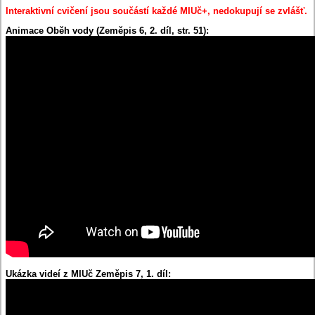
Interaktivní cvičení jsou součástí každé MIUč+, nedokupují se zvlášť.
Animace Oběh vody (Zeměpis 6, 2. díl, str. 51):
Ukázka videí z MIUč Zeměpis 7, 1. díl: