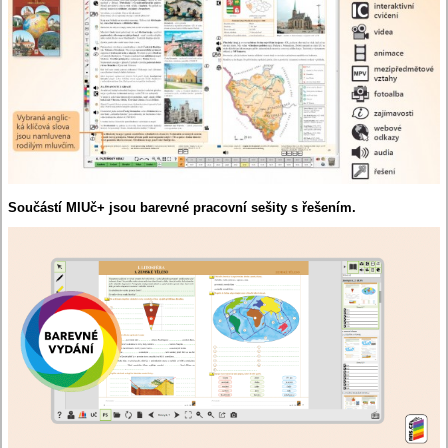
Součástí MIUč+ jsou barevné pracovní sešity s řešením.