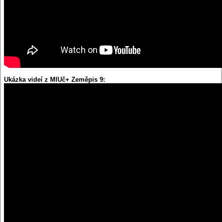
Ukázka videí z MIUč+ Zeměpis 9: