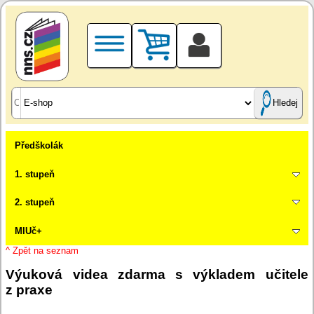
Hledej
Předškolák
1. stupeň
2. stupeň
MIUč+
^ Zpět na seznam
Výuková videa zdarma s výkladem učitele
z praxe