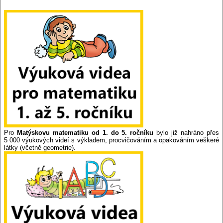
Pro
Matýskovu matematiku od 1. do 5. ročník
u
bylo již nahráno přes
5 000 výukových videí s výkladem, procvičováním a opakováním veškeré
látky (včetně geometrie).