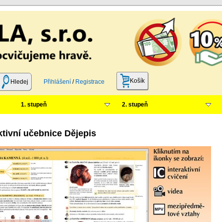
Košík
Hledej
Přihlášení
/
Registrace
1. stupeň
2. stupeň
ktivní učebnice Dějepis