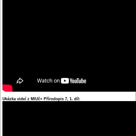
Ukázka videí z MIUč+ Přírodopis 7, 1. díl: