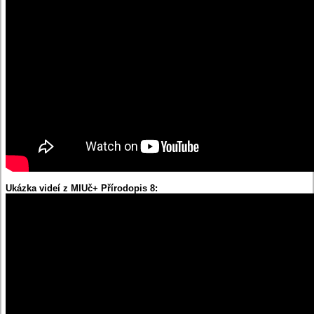
Ukázka videí z MIUč+ Přírodopis 8: