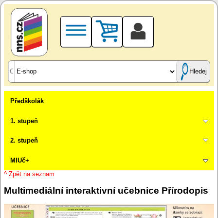
Hledej
Předškolák
1. stupeň
2. stupeň
MIUč+
^ Zpět na seznam
Multimediální interaktivní učebnice Přírodopis