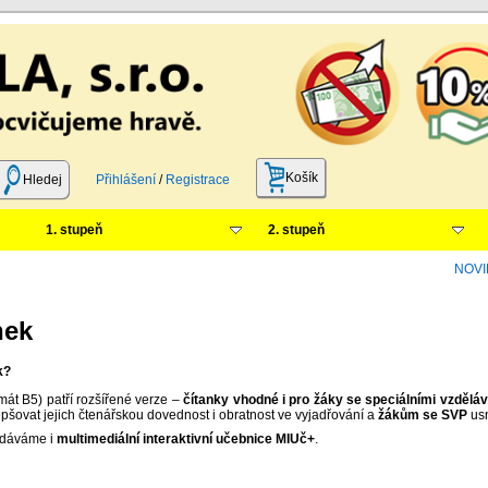
Košík
Hledej
Přihlášení
/
Registrace
1. stupeň
2. stupeň
NOVIN
nek
k?
át B5) patří rozšířené verze –
čítanky vhodné i pro žáky se speciálními vzdělá
šovat jejich čtenářskou dovednost i obratnost ve vyjadřování a
žákům se SVP
usn
ydáváme i
multimediální interaktivní učebnice MIUč+
.