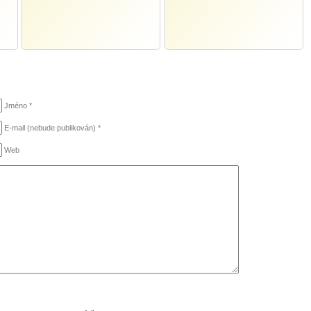
Jméno *
E-mail (nebude publikován) *
Web