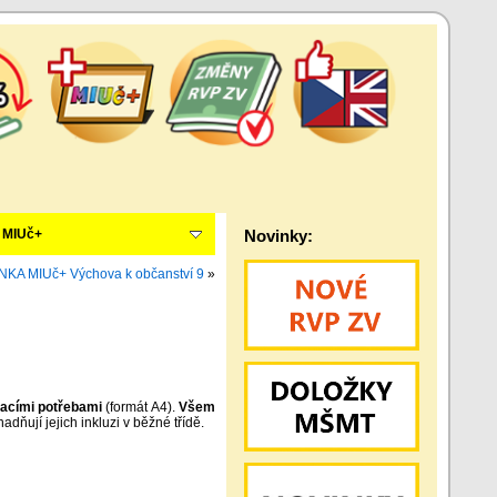
MIUč+
Novinky:
KA MIUč+ Výchova k občanství 9
»
vacími potřebami
(formát A4).
Všem
adňují jejich inkluzi v běžné třídě.