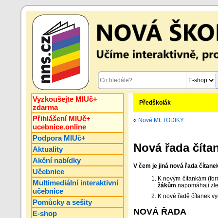
Vyzkoušejte MIUč+
Předškolák
zdarma
Přihlášení MIUč+
«
Nové METODIKY
ucebnice.online
Podpora MIUč+
Nová řada číta
Aktuality
Akční nabídky
V čem je jiná nová řada čítane
Učebnice
K novým čítankám (form
Multimediální interaktivní
žákům
napomáhají zlep
učebnice
K nové řadě čítanek v
Pomůcky a sešity
NOVÁ ŘADA
E-shop