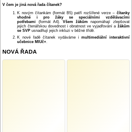
V čem je jiná nová řada čítanek?
K novým čítankám (formát B5) patří rozšířené verze –
čítanky
vhodné i pro žáky se speciálními vzdělávacími
potřebami
(formát A4).
Všem žákům
napomáhají zlepšovat
jejich čtenářskou dovednost i obratnost ve vyjadřování a
žákům
se SVP
usnadňují jejich inkluzi v běžné třídě.
K nové řadě čítanek vydáváme i
multimediální interaktivní
učebnice MIUč+
.
NOVÁ ŘADA