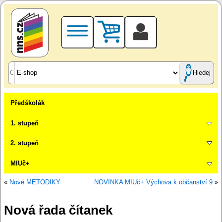
Hledej
Předškolák
1. stupeň
2. stupeň
MIUč+
«
Nové METODIKY
NOVINKA MIUč+ Výchova k občanství 9
»
Nová řada čítanek