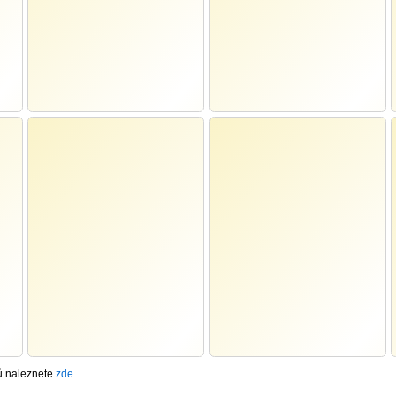
lů naleznete
zde
.