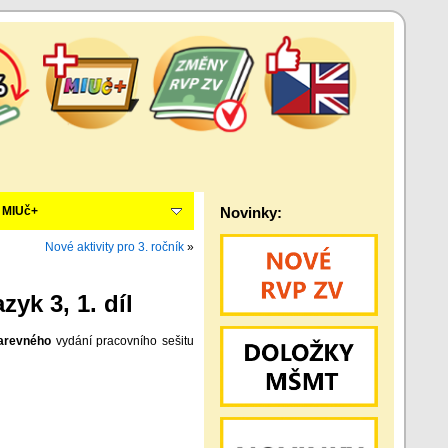
MIUč+
Novinky:
Nové aktivity pro 3. ročník
»
k 3, 1. díl
arevného
vydání pracovního sešitu