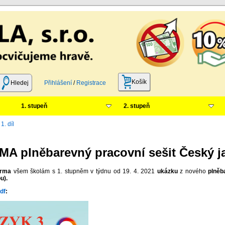
Košík
Hledej
Přihlášení
/
Registrace
1. stupeň
2. stupeň
1. díl
plněbarevný pracovní sešit Český jazy
arma
všem školám s 1. stupněm v týdnu od 19. 4. 2021
ukázku
z nového
plněb
u).
df
: