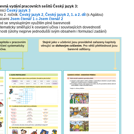
evná vydání pracovních sešitů Český jazyk 3:
nicí
Český jazyk 3
ro 2. ročník:
Český jazyk 2
,
Český jazyk 2, 1. a 2. díl
(s Agátou)
bnicemi
Jsem čtenář 1
a
Jsem čtenář 2
ed se smysluplným využitím plné barevnosti
tematicky směřující k osvojení učiva i souvisejících dovedností
ížnosti (úlohy nejprve jednodušší svým obsahem i formulací zadání)