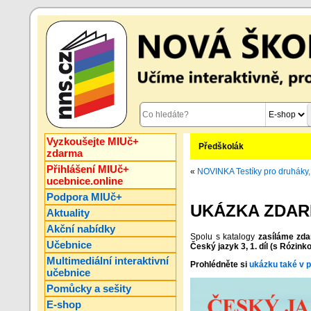
Vyzkoušejte MIUč+
Předškolák
zdarma
Přihlášení MIUč+
«
NOVINKA Testíky pro druháky, 
ucebnice.online
Podpora MIUč+
UKÁZKA ZDARMA 
Aktuality
Akční nabídky
Spolu s katalogy
zasíláme zd
Učebnice
Český jazyk 3, 1. díl (s Rózinko
Multimediální interaktivní
Prohlédněte si
ukázku také v p
učebnice
Pomůcky a sešity
E-shop