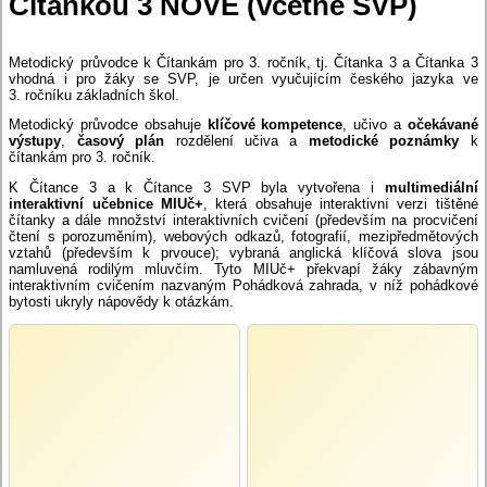
Čítankou 3 NOVĚ (včetně SVP)
Metodický průvodce k Čítankám pro 3. ročník, tj. Čítanka 3 a Čítanka 3
vhodná i pro žáky se SVP, je určen vyučujícím českého jazyka ve
3. ročníku základních škol.
Metodický průvodce obsahuje
klíčové kompetence
, učivo a
očekávané
výstupy
,
časový plán
rozdělení učiva a
metodické poznámky
k
čítankám pro 3. ročník.
K Čítance 3 a k Čítance 3 SVP byla vytvořena i
multimediální
interaktivní učebnice MIUč+
, která obsahuje interaktivní verzi tištěné
čítanky a dále množství interaktivních cvičení (především na procvičení
čtení s porozuměním), webových odkazů, fotografií, mezipředmětových
vztahů (především k prvouce); vybraná anglická klíčová slova jsou
namluvená rodilým mluvčím. Tyto MIUč+ překvapí žáky zábavným
interaktivním cvičením nazvaným Pohádková zahrada, v níž pohádkové
bytosti ukryly nápovědy k otázkám.