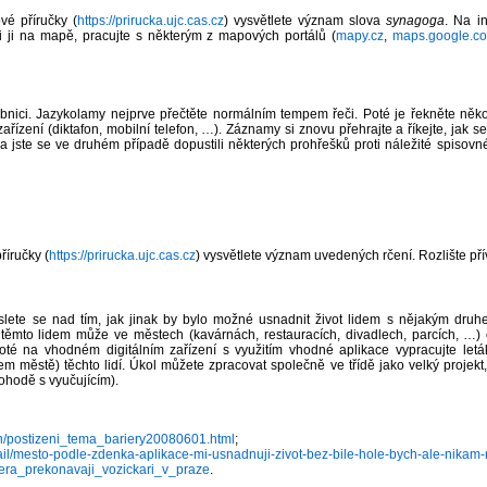
vé příručky (
https://prirucka.ujc.cas.cz
) vysvětlete význam slova
synagoga
. Na i
 ji na mapě, pracujte s některým z mapových portálů (
mapy.cz
,
maps.google.c
bnici. Jazykolamy nejprve přečtěte normálním tempem řeči. Poté je řekněte někol
ízení (diktafon, mobilní telefon, …). Záznamy si znovu přehrajte a říkejte, jak s
zda jste se ve druhém případě dopustili některých prohřešků proti náležité spisovn
říručky (
https://prirucka.ujc.cas.cz
) vysvětlete význam uvedených rčení. Rozlište př
yslete se nad tím, jak jinak by bylo možné usnadnit život lidem s nějakým druh
těmto lidem může ve městech (kavárnách, restauracích, divadlech, parcích, …)
. Poté na vhodném digitálním zařízení s využitím vhodné aplikace vypracujte l
em městě) těchto lidí. Úkol můžete zpracovat společně ve třídě jako velký proje
dohodě s vyučujícím).
ion/postizeni_tema_bariery20080601.html
;
ail/mesto-podle-zdenka-aplikace-mi-usnadnuji-zivot-bez-bile-hole-bych-ale-nikam
ktera_prekonavaji_vozickari_v_praze
.