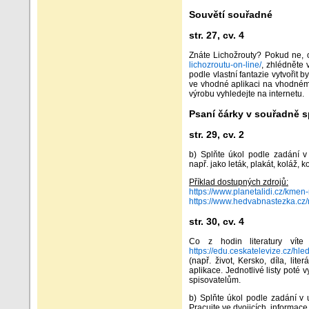
Souvětí souřadné
str. 27, cv. 4
Znáte Lichožrouty? Pokud ne, o
lichozroutu-on-line/
, zhlédněte 
podle vlastní fantazie vytvořit
ve vhodné aplikaci na vhodném d
výrobu vyhledejte na internetu.
Psaní čárky v souřadně 
str. 29, cv. 2
b) Splňte úkol podle zadání v
např. jako leták, plakát, koláž, 
Příklad dostupných zdrojů:
https://www.planetalidi.cz/kme
https://www.hedvabnastezka.cz/
str. 30, cv. 4
Co z hodin literatury víte
https://edu.ceskatelevize.cz/h
(např. život, Kersko, díla, li
aplikace. Jednotlivé listy poté 
spisovatelům.
b) Splňte úkol podle zadání v 
Pracujte ve dvojicích, informace 