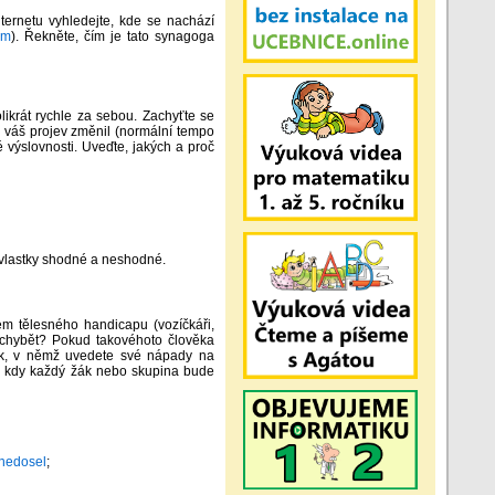
nternetu vyhledejte, kde se nachází
om
). Řekněte, čím je tato synagoga
ikrát rychle za sebou. Zachyťte se
e váš projev změnil (normální tempo
é výslovnosti. Uveďte, jakých a proč
ívlastky shodné a neshodné.
em tělesného handicapu (vozíčkáři,
 chybět? Pokud takovéhoto člověka
eták, v němž uvedete své nápady na
kt, kdy každý žák nebo skupina bude
-nedosel
;