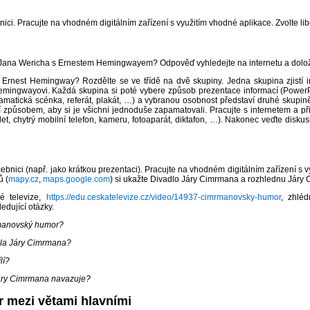
nici. Pracujte na vhodném digitálním zařízení s využitím vhodné aplikace. Zvolte l
la Jana Wericha s Ernestem Hemingwayem? Odpověď vyhledejte na internetu a doložte 
o Ernest Hemingway? Rozdělte se ve třídě na dvě skupiny. Jedna skupina zjistí
emingwayovi. Každá skupina si poté vybere způsob prezentace informací (Power
matická scénka, referát, plakát, …) a vybranou osobnost představí druhé skupi
í způsobem, aby si je všichni jednoduše zapamatovali. Pracujte s internetem a př
ablet, chytrý mobilní telefon, kameru, fotoaparát, diktafon, …). Nakonec veďte disk
ebnici (např. jako krátkou prezentaci). Pracujte na vhodném digitálním zařízení s v
ů (
mapy.cz
,
maps.google.com
) si ukažte Divadlo Járy Cimrmana a rozhlednu Járy
é televize,
https://edu.ceskatelevize.cz/video/14937-cimrmanovsky-humor
, zhlé
dující otázky.
rmanovský humor?
dla Járy Cimrmana?
lí?
áry Cimrmana navazuje?
 mezi větami hlavními