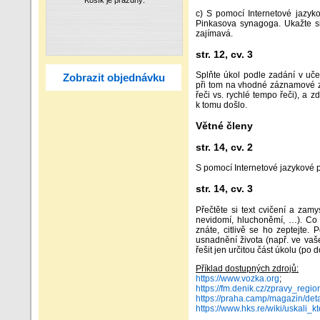
c) S pomocí Internetové jazyko
Pinkasova synagoga. Ukažte si
zajímavá.
str. 12, cv. 3
Splňte úkol podle zadání v uče
Zobrazit objednávku
při tom na vhodné záznamové zař
řeči vs. rychlé tempo řeči), a 
k tomu došlo.
Větné členy
str. 14, cv. 2
S pomocí Internetové jazykové p
str. 14, cv. 3
Přečtěte si text cvičení a zam
nevidomí, hluchoněmí, …). Co 
znáte, citlivě se ho zeptejte
usnadnění života (např. ve vaš
řešit jen určitou část úkolu (po 
Příklad dostupných zdrojů:
https://www.vozka.org
;
https://fm.denik.cz/zpravy_reg
https://praha.camp/magazin/det
https://www.hks.re/wiki/uskali_