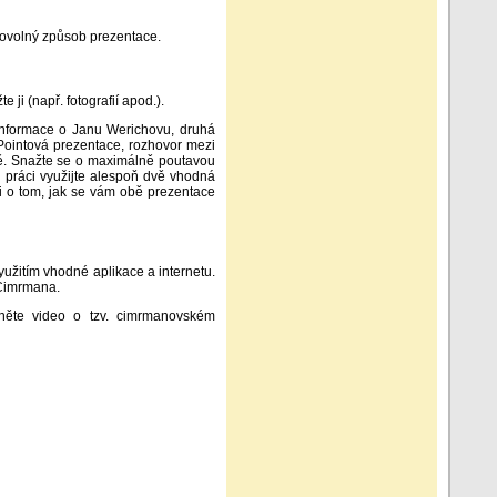
ibovolný způsob prezentace.
ji (např. fotografií apod.).
 informace o Janu Werichovu, druhá
Pointová prezentace, rozhovor mezi
ně. Snažte se o maximálně poutavou
i práci využijte alespoň dvě vhodná
usi o tom, jak se vám obě prezentace
yužitím vhodné aplikace a internetu.
 Cimrmana.
dněte video o tzv. cimrmanovském