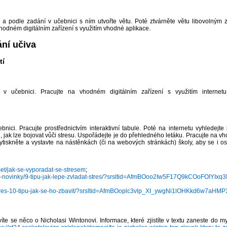
í a podle zadání v učebnici s ním utvořte větu. Poté ztvárněte větu libovolným 
vhodném digitálním zařízení s využitím vhodné aplikace.
ání učiva
tí
v učebnici. Pracujte na vhodném digitálním zařízení s využitím internetu
nici. Pracujte prostřednictvím interaktivní tabule. Poté na internetu vyhledejte
, jak lze bojovat vůči stresu. Uspořádejte je do přehledného letáku. Pracujte na vh
tiskněte a vystavte na nástěnkách (či na webových stránkách) školy, aby se i ost
met/jak-se-vyporadat-se-stresem
;
ase-novinky/9-tipu-jak-lepe-zvladat-stres/?srsltid=AfmBOoo2Iw5F17Q9kCOoFOIY
k/stres-10-tipu-jak-se-ho-zbavit/?srsltid=AfmBOoplc3vlp_XI_ywgNi1lOHKkd6w7a
zvíte se něco o Nicholasi Wintonovi. Informace, které zjistíte v textu zaneste d