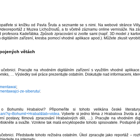
patřete si knížku od Pavla Šruta a seznamte se s nimi. Na webové stránce Vill
videoreportáž z Muzea Lichožroutů, a to včetně záznamu online vernisáže. Na zá
 byt profesora Kadeřábka. Způsob zpracování si zvolte sami (např. 3D model z kar
igitálním zařízení, kresba pomocí vhodné aplikace apod.). Můžete zkusit vyrobit 
spojených větách
 učebnici. Pracujte na vhodném digitálním zařízení s využitím vhodné aplikace
komiks, … Výsledky své práce prezentujte ostatním. Diskutujte nad informacemi, které j
n-mentawai
;
mentawajci-ze-siberutu/
.
 o Bohumilu Hrabalovi? Připomeňte si tohoto velikána české literatury
ledani?q=Bohumil+Hrabal&tab=videa
. Vyberte si jedno téma z Hrabalova života a z
terární postavy, filmová zpracování Hrabalových děl, …). Pracujte na vhodném di
vytiskněte a svažte. Vznikne tak malá encyklopedie tohoto spisovatele. Postupně při
učebnici. Představte tohoto režiséra ostatním. Úkol zpracujte jako reportáž – r
hledejte na internetu.