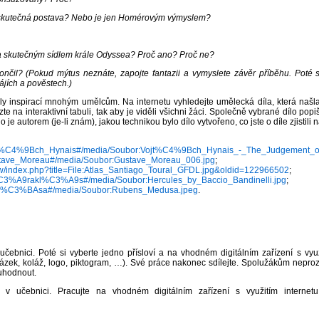
 skutečná postava? Nebo je jen Homérovým výmyslem?
a skutečným sídlem krále Odyssea? Proč ano? Proč ne?
ončil? (Pokud mýtus neznáte, zapojte fantazii a vymyslete závěr příběhu. Poté s
ájích a pověstech.)
aly inspirací mnohým umělcům. Na internetu vyhledejte umělecká díla, která našla
zte na interaktivní tabuli, tak aby je viděli všichni žáci. Společně vybrané dílo popi
 je autorem (je-li znám), jakou technikou bylo dílo vytvořeno, co jste o díle zjistili 
i/Vojt%C4%9Bch_Hynais#/media/Soubor:Vojt%C4%9Bch_Hynais_-_The_Judgement_of
/Gustave_Moreau#/media/Soubor:Gustave_Moreau_006.jpg
;
/w/index.php?title=File:Atlas_Santiago_Toural_GFDL.jpg&oldid=122966502
;
/H%C3%A9rakl%C3%A9s#/media/Soubor:Hercules_by_Baccio_Bandinelli.jpg
;
i/Med%C3%BAsa#/media/Soubor:Rubens_Medusa.jpeg
.
učebnici. Poté si vyberte jedno přísloví a na vhodném digitálním zařízení s vyu
ek, koláž, logo, piktogram, …). Své práce nakonec sdílejte. Spolužákům neprozrazu
 uhodnout.
v učebnici. Pracujte na vhodném digitálním zařízení s využitím internetu