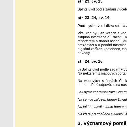
str. 23, cv. 13
Splňte úkol podle zadání v učeb
str. 23–24, cv. 14
Proč myslíte, že si dívka splet
Víte, kdo byl Jan Werich a kd
skupina informace o Ernestu H
reportérem a danou osobou, dra
prezentaci a o podání informac
digitální zařízení (notebook, t
povedly.
str. 24, cv. 16
b) Splňte úkol podle zadání v uč
Na některém z mapových portál
Na webových stránkách Česk
humoru. Poté odpovězte na násle
Jak byste charakterizovali cim
Na čem je založen humor Diva
Na jakého diváka tento humor cí
Na které předchůdce Divadlo J
3. Významový poměr