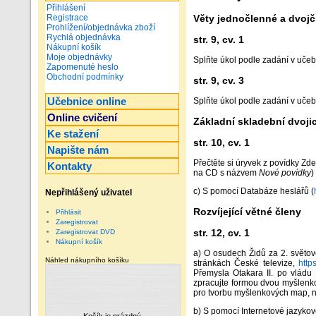
Přihlášení
Věty jednočlenné a dvojč
Registrace
Prohlížení/objednávka zboží
Rychlá objednávka
str. 9, cv. 1
Nákupní košík
Moje objednávky
Splňte úkol podle zadání v učebn
Zapomenuté heslo
Obchodní podmínky
str. 9, cv. 3
Učebnice online
Splňte úkol podle zadání v učebn
Online cvičení
Základní skladební dvoji
Ke stažení
str. 10, cv. 1
Napište nám
Přečtěte si úryvek z povídky Zd
Kontakty
na CD s názvem
Nové povídky
)
c) S pomocí Databáze heslářů (
Nepřihlášený uživatel
Rozvíjející větné členy
Přihlásit
Zaregistrovat
str. 12, cv. 1
Zaregistrovat DVD
Nákupní košík
a) O osudech Židů za 2. světové
Náhled nákupního košíku
stránkách České televize,
http
Přemysla Otakara II. po vládu 
zpracujte formou dvou myšlenkov
pro tvorbu myšlenkových map, 
b) S pomocí Internetové jazykové