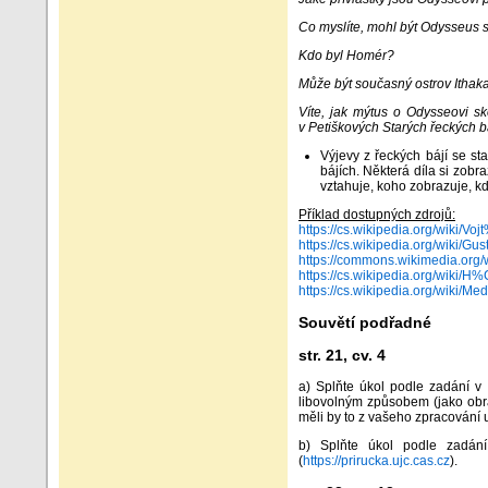
Co myslíte, mohl být Odysseus
Kdo byl Homér?
Může být současný ostrov Ithak
Víte, jak mýtus o Odysseovi sk
v Petiškových Starých řeckých b
Výjevy z řeckých bájí se st
bájích. Některá díla si zobra
vztahuje, koho zobrazuje, kdo
Příklad dostupných zdrojů:
https://cs.wikipedia.org/wik
https://cs.wikipedia.org/wiki
https://commons.wikimedia.org
https://cs.wikipedia.org/wiki
https://cs.wikipedia.org/wik
Souvětí podřadné
str. 21, cv. 4
a) Splňte úkol podle zadání v 
libovolným způsobem (jako obráz
měli by to z vašeho zpracování
b) Splňte úkol podle zadání 
(
https://prirucka.ujc.cas.cz
).