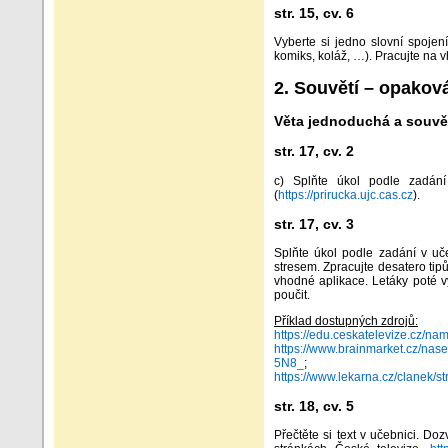
str. 15, cv. 6
Vyberte si jedno slovní spojen
komiks, koláž, …). Pracujte na 
2. Souvětí – opakov
Věta jednoduchá a souvě
str. 17, cv. 2
c) Splňte úkol podle zadání 
(
https://prirucka.ujc.cas.cz
).
str. 17, cv. 3
Splňte úkol podle zadání v učeb
stresem. Zpracujte desatero tipů
vhodné aplikace. Letáky poté vy
poučit.
Příklad dostupných zdrojů:
https://edu.ceskatelevize.cz/na
https://www.brainmarket.cz/n
5N8_
;
https://www.lekarna.cz/clane
str. 18, cv. 5
Přečtěte si text v učebnici. Do