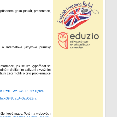
způsobem (jako plakát, prezentace,
 a Internetové jazykové příručky
 informace, jak se lze vypořádat se
odném digitálním zařízení s využitím
atní žáci mohli o této problematice
Ixq3InJFz9E_WdBW-FR_ZlYJQ9W-
HMP3wXG9l8UaLA-GavOE3ry
.
o myšlenkové mapy. Poté na webových