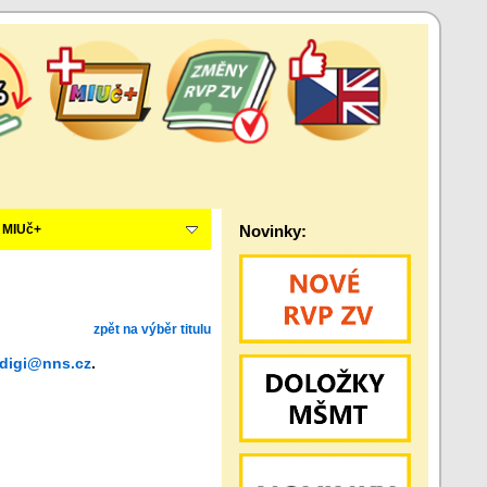
MIUč+
Novinky:
zpět na výběr titulu
digi@nns.cz
.