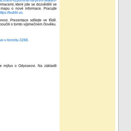
zachranil-vzpomina-na-prvni-setkani-
rmacemi, které jste se dozvěděli ve
u mapu o nové informace. Pracujte
https://bubbl.us
.
ovi. Prezentace sdílejte ve třídě.
d poučili o tomto výjimečném člověku.
ive-v-torontu-3288
.
te mýtus o Odysseovi. Na základě