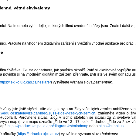
lenné, větné ekvivalenty
ici. Na internetu vyhledejte, ze kterých filmů uvedené hlášky jsou. Znáte i další vti
ici. Pracujte na vhodném digitálním zařízení s využitím vhodné aplikace pro práci 
ce
eňka Svěráka. Zkuste odhadnout, jak povídka skončí. Poté si v knihovně vypůjčte au
 a povídku si na vhodném digitálním zařízení přehrajte. Byli jste ve svém odhadu ú
https://lexiko.ujc.cas.cz/heslare/
) vysvětlete význam slova
paznehtník
.
 války jste jistě slyšeli. Víte ale, jak bylo na Židy v českých zemích nahlíženo 
s://edu.ceskatelevize.cz/video/1811-zide-v-ceskych-zemich
, zhlédněte video o ži
Rudolfa II. Porovnejte situaci Židů v těchto stoletích se situací za 2. světové 
ých map (první mapu označte „Židé ve 13.–17. století“, druhou „Židé za 2. sv. vál
např.
https://products.aspose.app/diagram/cs/mindmap
nebo
https://bubbl.us
.
 příručky (
https://prirucka.ujc.cas.cz
) vysvětlete význam slova
holokaust
.