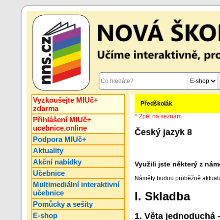
Vyzkoušejte MIUč+
Předškolák
zdarma
^ Zpět na seznam
Přihlášení MIUč+
ucebnice.online
Český jazyk 8
Podpora MIUč+
Aktuality
Akční nabídky
Využili jste některý z n
Učebnice
Náměty budou průběžně aktuali
Multimediální interaktivní
učebnice
I. Skladba
Pomůcky a sešity
E-shop
1. Věta jednoduchá 