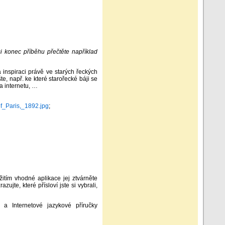
i konec příběhu přečtěte například
 inspiraci právě ve starých řeckých
šte, např. ke které starořecké báji se
na internetu, …
_Paris,_1892.jpg
;
žitím vhodné aplikace jej ztvárněte
jte, které přísloví jste si vybrali,
 a Internetové jazykové příručky