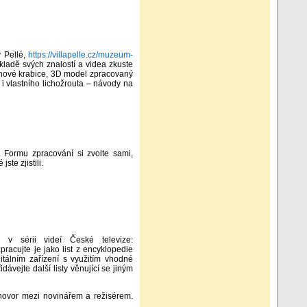
y Pellé,
https://villapelle.cz/muzeum-
kladě svých znalostí a videa zkuste
tonové krabice, 3D model zpracovaný
i vlastního lichožrouta – návody na
. Formu zpracování si zvolte sami,
ste zjistili.
 v sérii videí České televize:
pracujte je jako list z encyklopedie
gitálním zařízení s využitím vhodné
dávejte další listy věnující se jiným
ozhovor mezi novinářem a režisérem.