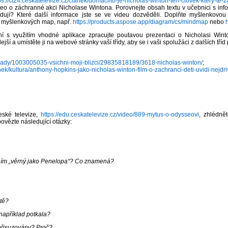
ps://ct24.ceskatelevize.cz/clanek/domaci/to-je-nicholas-winton-ten-clovek-ktery-te-
deo o záchranné akci Nicholase Wintona. Porovnejte obsah textu v učebnici s info
dují? Které další informace jste se ve videu dozvěděli. Doplňte myšlenkovo
bu myšlenkových map, např.
https://products.aspose.app/diagram/cs/mindmap
nebo
í s využitím vhodné aplikace zpracujte poutavou prezentaci o Nicholasi Winton
jší a umístěte ji na webové stránky vaší třídy, aby se i vaši spolužáci z dalších tří
orady/1003005035-vsichni-moji-blizci/29835818189/3618-nicholas-winton/
;
anek/kultura/anthony-hopkins-jako-nicholas-winton-film-o-zachranci-deti-uvidi-nejdr
ské televize,
https://edu.ceskatelevize.cz/video/889-mytus-o-odysseovi
, zhlédně
ovězte následující otázky:
náním „věrný jako Penelopa“? Co znamená?
stě?
například potkala?
 přisuzovány? Proč?