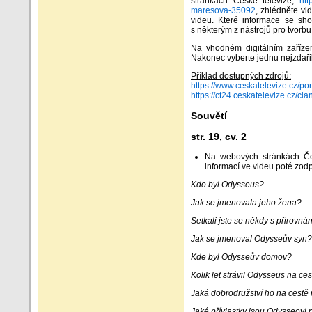
stránkách České televize,
htt
maresova-35092
, zhlédněte vi
videu. Které informace se sho
s některým z nástrojů pro tvor
Na vhodném digitálním zařízen
Nakonec vyberte jednu nejzdařile
Příklad dostupných zdrojů:
https://www.ceskatelevize.cz/p
https://ct24.ceskatelevize.cz/cl
Souvětí
str. 19, cv. 2
Na webových stránkách Če
informací ve videu poté zodp
Kdo byl Odysseus?
Jak se jmenovala jeho žena?
Setkali jste se někdy s přirov
Jak se jmenoval Odysseův syn?
Kde byl Odysseův domov?
Kolik let strávil Odysseus na ce
Jaká dobrodružství ho na cestě 
Jaké přívlastky jsou Odysseovi