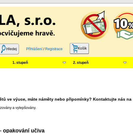
Košík
Hledej
Přihlášení
/
Registrace
1. stupeň
2. stupeň
ámětů ve výuce, máte náměty nebo připomínky? Kontaktujte nás na
zovány a vylepšovány.
– opakování učiva