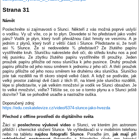
Strana 31
Námět
Poslechněte si zajímavosti o Slunci. Někteří z vás možná poprvé uslyší
o vodíku. Vy už víte, co je to plyn. Dovedete si ho představit jako vodní
páru? Vodík je plyn, který tvoří převážnou část hmoty ve vesmíru. A je
jedním z plynů, který tvoří z větší části i Slunce. Představte si, že tvoří
asi ¾ Slunce. Že si nedovedete ¾ představit? Ze žlutého papíru
vystřihněte kruh. Sluníčku nakreslete dvě oči, do středu kruhu nos a pod
něj pusinku. Ze zbytku žlutého papíru vystřihněte tři proužky. Jeden
proužek papíru přiložte od nosu sluníčka k jeho pusince. Druhý proužek
papíru přiložte od jeho nosu směrem k jednomu z jeho očí. A třetí proužek
papíru přiložte od jeho nosu směrem ke druhému oku sluníčka. Sluníčko
jste tak rozdělili na tři skoro stejně velké části. A když se podíváte, jak
velký prostor zabírají dvě části z těch tří, na které jste sluníčko rozdělili,
lépe si představíte, v jak velkém množství je vodík ve Slunci obsažen. Je
to velké množství, viďte? Těšíte se, co se o tomto plynu a o Slunci ještě
dozvíte? Tak se pohodlně usaďte a nastražte ouška.
Doporučený zdroj:
https://edu.ceskatelevize.cz/video/6374-slunce-jako-hvezda
Přechod z offline prostředí do digitálního světa
Žáci si
poslechnou výukové video
o Slunci, ve kterém jim astronom
přiblíží i chemické složení Slunce. Ve vyhledávači si v mobilním telefonu
nebo na tabletu
najdou fotografii Slunce
. Poraďte jim,
jak mají při
vyhledávání postupovat
(fotografie z Národního úřadu pro letectví