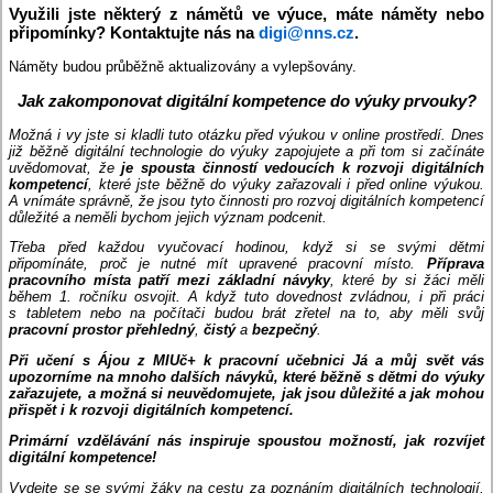
Využili jste některý z námětů ve výuce, máte náměty nebo
připomínky? Kontaktujte nás na
digi@nns.cz
.
Náměty budou průběžně aktualizovány a vylepšovány.
Jak zakomponovat digitální kompetence do výuky prvouky?
Možná i vy jste si kladli tuto otázku před výukou v online prostředí. Dnes
již běžně digitální technologie do výuky zapojujete a při tom si začínáte
uvědomovat, že
je spousta činností vedoucích k rozvoji digitálních
kompetencí
, které jste běžně do výuky zařazovali i před online výukou.
A vnímáte správně, že jsou tyto činnosti pro rozvoj digitálních kompetencí
důležité a neměli bychom jejich význam podcenit.
Třeba před každou vyučovací hodinou, když si se svými dětmi
připomínáte, proč je nutné mít upravené pracovní místo.
Příprava
pracovního místa patří mezi základní návyky
, které by si žáci měli
během 1. ročníku osvojit. A když tuto dovednost zvládnou, i při práci
s tabletem nebo na počítači budou brát zřetel na to, aby měli svůj
pracovní prostor přehledný
,
čistý
a
bezpečný
.
Při učení s Ájou z MIUč+ k pracovní učebnici Já a můj svět vás
upozorníme na mnoho dalších návyků, které běžně s dětmi do výuky
zařazujete, a možná si neuvědomujete, jak jsou důležité a jak mohou
přispět i k rozvoji digitálních kompetencí.
Primární vzdělávání nás inspiruje spoustou možností, jak rozvíjet
digitální kompetence!
Vydejte se se svými žáky na cestu za poznáním digitálních technologií,