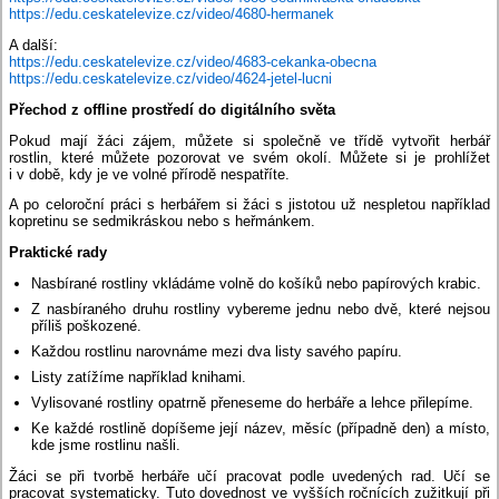
https://edu.ceskatelevize.cz/video/4680-hermanek
A další:
https://edu.ceskatelevize.cz/video/4683-cekanka-obecna
https://edu.ceskatelevize.cz/video/4624-jetel-lucni
Přechod z offline prostředí do digitálního světa
Pokud mají žáci zájem, můžete si společně ve třídě vytvořit herbář
rostlin, které můžete pozorovat ve svém okolí. Můžete si je prohlížet
i v době, kdy je ve volné přírodě nespatříte.
A po celoroční práci s herbářem si žáci s jistotou už nespletou například
kopretinu se sedmikráskou nebo s heřmánkem.
Praktické rady
Nasbírané rostliny vkládáme volně do košíků nebo papírových krabic.
Z nasbíraného druhu rostliny vybereme jednu nebo dvě, které nejsou
příliš poškozené.
Každou rostlinu narovnáme mezi dva listy savého papíru.
Listy zatížíme například knihami.
Vylisované rostliny opatrně přeneseme do herbáře a lehce přilepíme.
Ke každé rostlině dopíšeme její název, měsíc (případně den) a místo,
kde jsme rostlinu našli.
Žáci se při tvorbě herbáře učí pracovat podle uvedených rad. Učí se
pracovat systematicky. Tuto dovednost ve vyšších ročnících zužitkují při