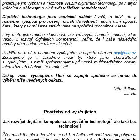
přibližujte jim význam a možnosti využití digitálních technologií po malých
krůčcích a
objevujte
s nimi
svět v širších souvislostech
.
Digitální technologie jsou součástí našich
životů, a když se je
naučíme využívat pro rozvoj našich dovedností
, ušetří nám spoustu
času, který pak můžeme strávit třeba na společné procházce v lese.
I vy máte jistě mnoho zkušeností a zajímavých námětů činností, které
vedou k rozvoji digitálních kompetencí. Věřím, že i naše následující
náměty vám budou ve výuce užitečné.
Podělte se o ně s ostatními vyučujícími a napište nám na
digi@nns.cz
.
Zpracujeme je a zařadíme mezi ty, které jsme zkonzultovali
s vyučujícími, s nimiž spolupracujeme při tvorbě multimediálního obsahu
interaktivních učebnic Já a můj svět.
Děkuji všem vyučujícím, kteří se zapojili společně se mnou do
výběru níže uvedených odkazů.
Věra Štiková
autorka
Postřehy od vyučujících
Jak rozvíjet digitální kompetence s využitím technologií, ale také bez
technologií
Žáci mladšího školního věku se od 1. ročníku učí dodržovat při pobytu ve
škole určitá pravidla chování. Patří k nim také
dodržování pravidel