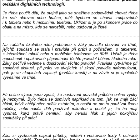
ovládání digitálních technologií
.
Je třeba poučit děti, že stejně jako se snažíme zodpovědně chovat třeba
ke své aktovce nebo hračce, měli bychom se chovat zodpovědně
i k tabletu nebo k mobilnímu telefonu. Uklízet si je po skončení práce do
obalu a na místo, kde se nerozbijí, nebo udržovat je čisté.
…………………………………………………………………………………………
Na začátku školního roku probíráme s žáky pravidla chování ve třídě,
jejichž součástí se stala i pravidla při práci s počítačem, s tabletem,
s interaktivní tabulí nebo s mobilním telefonem ve třídě. Určitě je třeba
nepodcenit i opakované připomínání těchto pravidel během školního roku.
Žáky pečlivě vedeme k dodržování těchto pravidel. Pravidla vytváříme při
společné diskusi, při práci ve dvojicích si zkusí pravidla naformulovat,
pak je ve skupinách zapisují (prvňáci kreslí) a na závěr si je společně
vyvěsíme ve třídě.
…………………………………………………………………………………………
Při online výuce jsme zjistili, že nastavení pravidel průběhu online výuky
je nezbytné. Bylo třeba se domluvit například na tom, jak se mají žáci
hlásit, když chtějí něco sdělit ostatním, a naučit se pro to používat ikonu
ručičky, nebo naučit děti používat mikrofon a poučit je, že ho mají
vypínat, když právě nemluví, aby nerušil hluk z jejich pokojíčku
spolužáky při práci.
…………………………………………………………………………………………
Žáci si vyzkoušeli napsat příběhy, někteří i veršované texty k ochraně