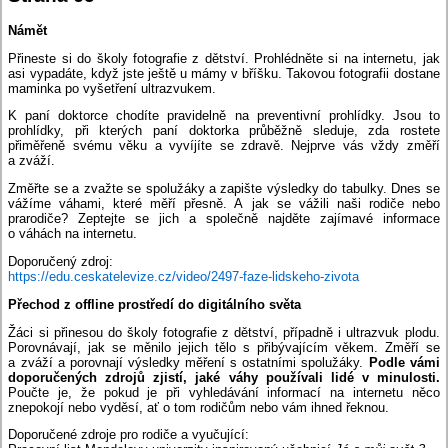
Námět
Přineste si do školy fotografie z dětství. Prohlédněte si na internetu, jak
asi vypadáte, když jste ještě u mámy v bříšku. Takovou fotografii dostane
maminka po vyšetření ultrazvukem.
K paní doktorce chodíte pravidelně na preventivní prohlídky. Jsou to
prohlídky, při kterých paní doktorka průběžně sleduje, zda rostete
přiměřeně svému věku a vyvíjíte se zdravě. Nejprve vás vždy změří
a zváží.
Změřte se a zvažte se spolužáky a zapište výsledky do tabulky. Dnes se
vážíme váhami, které měří přesně. A jak se vážili naši rodiče nebo
prarodiče? Zeptejte se jich a společně najděte zajímavé informace
o váhách na internetu.
Doporučený zdroj:
https://edu.ceskatelevize.cz/video/2497-faze-lidskeho-zivota
Přechod z offline prostředí do digitálního světa
Žáci si přinesou do školy fotografie z dětství, případně i ultrazvuk plodu.
Porovnávají, jak se měnilo jejich tělo s přibývajícím věkem. Změří se
a zváží a porovnají výsledky měření s ostatními spolužáky.
Podle vámi
doporučených zdrojů zjistí, jaké váhy používali lidé v minulosti.
Poučte je, že pokud je při vyhledávání informací na internetu něco
znepokojí nebo vyděsí, ať o tom rodičům nebo vám ihned řeknou.
Doporučené zdroje pro rodiče a vyučující: