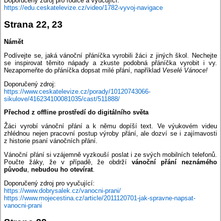
Doporučený zdroj pro rodiče a vyučující:
https://edu.ceskatelevize.cz/video/1782-vyvoj-navigace
Strana 22, 23
Námět
Podívejte se, jaká vánoční přáníčka vyrobili žáci z jiných škol. Nechejte
se inspirovat těmito nápady a zkuste podobná přáníčka vyrobit i vy.
Nezapomeňte do přáníčka dopsat milé přání, například
Veselé Vánoce!
Doporučený zdroj:
https://www.ceskatelevize.cz/porady/10120743066-
sikulove/416234100081035/cast/511888/
Přechod z offline prostředí do digitálního světa
Žáci vyrobí vánoční přání a k němu dopíší text. Ve výukovém videu
zhlédnou nejen pracovní postup výroby přání, ale dozví se i zajímavosti
z historie psaní vánočních přání.
Vánoční přání si vzájemně vyzkouší poslat i ze svých mobilních telefonů.
Poučte žáky, že v případě, že obdrží
vánoční přání neznámého
původu
,
nebudou ho otevírat
.
Doporučený zdroj pro vyučující:
https://www.dobrysalek.cz/vanocni-prani/
https://www.mojecestina.cz/article/2011120701-jak-spravne-napsat-
vanocni-prani