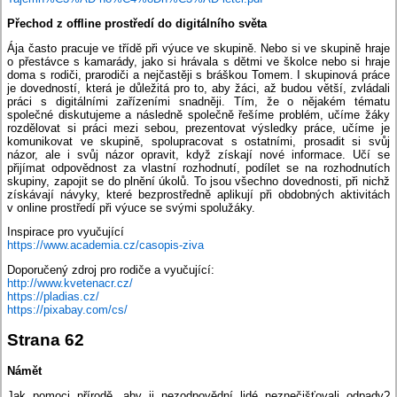
Přechod z offline prostředí do digitálního světa
Ája často pracuje ve třídě při výuce ve skupině. Nebo si ve skupině hraje
o přestávce s kamarády, jako si hrávala s dětmi ve školce nebo si hraje
doma s rodiči, prarodiči a nejčastěji s bráškou Tomem. I skupinová práce
je dovedností, která je důležitá pro to, aby žáci, až budou větší, zvládali
práci s digitálními zařízeními snadněji. Tím, že o nějakém tématu
společné diskutujeme a následně společně řešíme problém, učíme žáky
rozdělovat si práci mezi sebou, prezentovat výsledky práce, učíme je
komunikovat ve skupině, spolupracovat s ostatními, prosadit si svůj
názor, ale i svůj názor opravit, když získají nové informace. Učí se
přijímat odpovědnost za vlastní rozhodnutí, podílet se na rozhodnutích
skupiny, zapojit se do plnění úkolů. To jsou všechno dovednosti, při nichž
získávají návyky, které bezprostředně aplikují při obdobných aktivitách
v online prostředí při výuce se svými spolužáky.
Inspirace pro vyučující
https://www.academia.cz/casopis-ziva
Doporučený zdroj pro rodiče a vyučující:
http://www.kvetenacr.cz/
https://pladias.cz/
https://pixabay.com/cs/
Strana 62
Námět
Jak pomoci přírodě, aby ji nezodpovědní lidé neznečišťovali odpady?