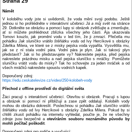
Strana 29
Námět
V koloběhu vody jste si uvědomili, že voda mění svoji podobu. Ještě
jednou si ho prohlédněte v interaktivní učebnici
Já a můj svět
na stránce
29. Dotkněte se obrázku a pomocí lupy si obrázek zvětšujte a zmenšujte,
ať si můžete prohlédnout zblízka všechny jeho části. Ája ukazovala
Tomovi kouzlo, jak promění vodu v led tím, že ji zmrazí. Přečetla mu
pohádku
Jak sluníčko vrátilo štěňátku vodu
od Ivy Hercíkové s obrázky
Zdeňka Milera, ve které se z misky pejska voda vypařila. Vysvětlila mu,
jak se z ní stala vodní pára. Vodní pára je plyn. Jak si takový plyn
představit? Jak si ho představujete vy? Nakreslete pejska, před pejska
nakreslete prázdnou misku a nad pejska sluníčko s mráčky. Pomůžete
sluníčku vrátit vodu do misky? Tak ho schovejte za jeden mráček a od
všech mráčků nakreslete spoustu vodních kapek.
Doporučený zdroj:
https://edu.ceskatelevize.cz/video/250-kolobeh-vody
Přechod z offline prostředí do digitální světa
Žáci pracují s interaktivní učebnicí. Otevřou si obrázek. Pracují s lupou
a obrázek si pomocí ní přibližují a zase zpět oddalují. Koloběh vody
mohou do obrázku dokreslit. Poslechnou si pohádku
Jak sluníčko vrátilo
štěňátku vodu
od Ivy Hercíkové s obrázky Zdeňka Milera. Pokud by si
chtěli zkusit pohádku na internetu vyhledat, poučte je, že ne všechny
zdroje jsou bezpečné a
otevíráním souboru neznámého původu by
mohli počítač poškodit
.
Doporučený zdroj pro rodiče a vyučující: