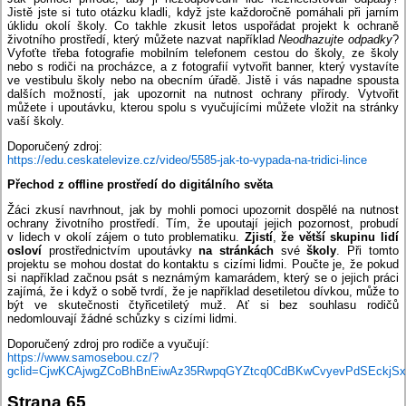
Jistě jste si tuto otázku kladli, když jste každoročně pomáhali při jarním
úklidu okolí školy. Co takhle zkusit letos uspořádat projekt k ochraně
životního prostředí, který můžete nazvat například
Neodhazujte odpadky
?
Vyfoťte třeba fotografie mobilním telefonem cestou do školy, ze školy
nebo s rodiči na procházce, a z fotografií vytvořit banner, který vystavíte
ve vestibulu školy nebo na obecním úřadě. Jistě i vás napadne spousta
dalších možností, jak upozornit na nutnost ochrany přírody. Vytvořit
můžete i upoutávku, kterou spolu s vyučujícími můžete vložit na stránky
vaší školy.
Doporučený zdroj:
https://edu.ceskatelevize.cz/video/5585-jak-to-vypada-na-tridici-lince
Přechod z offline prostředí do digitálního světa
Žáci zkusí navrhnout, jak by mohli pomoci upozornit dospělé na nutnost
ochrany životního prostředí. Tím, že upoutají jejich pozornost, probudí
v lidech v okolí zájem o tuto problematiku.
Zjistí
,
že větší
skupinu
lidí
osloví
prostřednictvím upoutávky
na stránkách
své
školy
. Při tomto
projektu se mohou dostat do kontaktu s cizími lidmi. Poučte je, že pokud
si například začnou psát s neznámým kamarádem, který se o jejich práci
zajímá, že i když o sobě tvrdí, že je například desetiletou dívkou, může to
být ve skutečnosti čtyřicetiletý muž. Ať si bez souhlasu rodičů
nedomlouvají žádné schůzky s cizími lidmi.
Doporučený zdroj pro rodiče a vyučují:
https://www.samosebou.cz/?
gclid=CjwKCAjwgZCoBhBnEiwAz35RwpqGYZtcq0CdBKwCvyevPdSEck
Strana 65