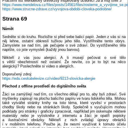
Pracovní list Mendelovy univerzity inspirovaný učebnicí
Já a můj svět 3
https://www.mendelova.cz/files/posts/14561/files/rosteme_a_vyvijime_se.p
https://www.strucne-zdrave.cz/vyvojova-obdobi-cloveka-podrobne/
Strana 69
Námět
Sedněte si do kruhu. Rozložte si před sebe balicí papír. Jeden z vás si na
něj lehne, ostatní obkreslí tužkou jeho tělo. Vystřihněte tento obrys.
Zamyslete se nad tím, jak pečujete o své zdraví. Do vystřiženého těla
napište, co jste vymysleli (každý jinou barvou).
Někteří z vás jsou alergici. A ti musejí pečovat o své tělo
s větší obezřetností než ostatní. Že nevíte, co je to být na něco
alergický? Poslechněte si video o alergiích.
Doporučený zdroj:
https://edu.ceskatelevize.cz/video/9213-slovicka-alergie
Přechod z offline prostředí do digitálního světa
Žáci se zamýšlejí nad tím, co všechno dělají pro to, aby byli zdraví. Své
myšlenky zapisují na plochu balicího papíru ve tvaru lidského těla. Mohou
také vytvářet stránky knihy na toto téma, které vyvěsí v prostorách
chodby školy nebo na stránkách školy. Společně s vyučujícím mohou
podklady pro stránky i graficky zpracovat, například jim oskenujte některé
materiály nebo je vytiskněte z internetu a žáci je opatří popisky
a ilustračními obrázky. Někteří z nich zvládají úpravy obrázků
i v mobilním telefonu. Poučte je, že nesmí využívat k tomuto účelu