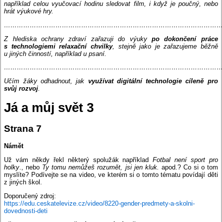
například celou vyučovací hodinu sledovat film, i když je poučný, nebo
hrát výukové hry.
………………………………………………………………………………………
Z hlediska ochrany zdraví zařazuji do výuky
po dokončení práce
s technologiemi relaxační chvilky
, stejně jako je zařazujeme běžně
u jiných činností, například u psaní.
…………………………………………………………………………………………
Učím žáky odhadnout, jak
využívat digitální technologie cíleně pro
svůj rozvoj
.
Já a můj svět 3
Strana 7
Námět
Už vám někdy řekl některý spolužák například
Fotbal není sport pro
holky
., nebo
Ty tomu nemůžeš rozumět, jsi jen kluk.
apod.? Co si o tom
myslíte? Podívejte se na video, ve kterém si o tomto tématu povídají děti
z jiných škol.
Doporučený zdroj:
https://edu.ceskatelevize.cz/video/8220-gender-predmety-a-skolni-
dovednosti-deti