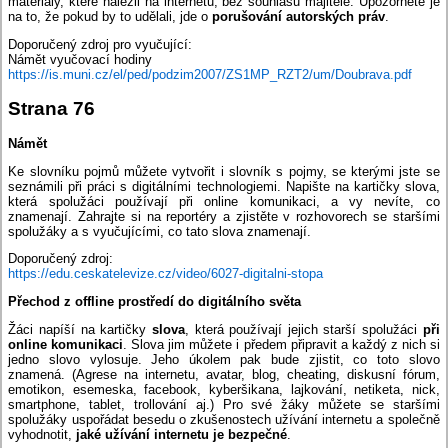
materiály, které nalezli na internetu, bez souhlasu majitele. Upozorněte je
na to, že pokud by to udělali, jde o
porušování autorských práv
.
Doporučený zdroj pro vyučující:
Námět vyučovací hodiny
https://is.muni.cz/el/ped/podzim2007/ZS1MP_RZT2/um/Doubrava.pdf
Strana 76
Námět
Ke slovníku pojmů můžete vytvořit i slovník s pojmy, se kterými jste se
seznámili při práci s digitálními technologiemi. Napište na kartičky slova,
která spolužáci používají při online komunikaci, a vy nevíte, co
znamenají. Zahrajte si na reportéry a zjistěte v rozhovorech se staršími
spolužáky a s vyučujícími, co tato slova znamenají.
Doporučený zdroj:
https://edu.ceskatelevize.cz/video/6027-digitalni-stopa
Přechod z offline prostředí do digitálního světa
Žáci napíší na kartičky
slova
, která používají jejich starší spolužáci
při
online komunikaci
. Slova jim můžete i předem připravit a každý z nich si
jedno slovo vylosuje. Jeho úkolem pak bude zjistit, co toto slovo
znamená. (Agrese na internetu, avatar, blog, cheating, diskusní fórum,
emotikon, esemeska, facebook, kyberšikana, lajkování, netiketa, nick,
smartphone, tablet, trollování aj.) Pro své žáky můžete se staršími
spolužáky uspořádat besedu o zkušenostech užívání internetu a společně
vyhodnotit,
jaké užívání internetu je bezpečné
.