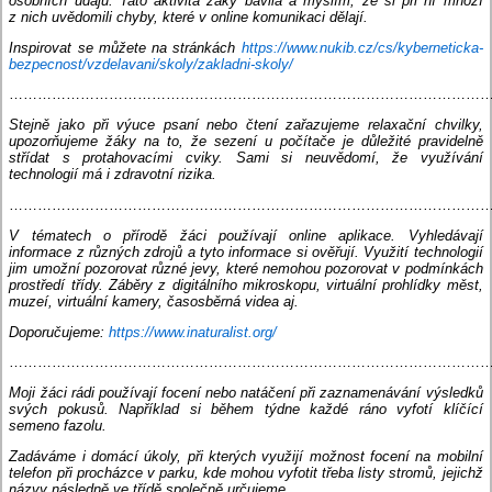
osobních údajů. Tato aktivita žáky bavila a myslím, že si při ní mnozí
z nich uvědomili chyby, které v online komunikaci dělají.
Inspirovat se můžete na stránkách
https://www.nukib.cz/cs/kyberneticka-
bezpecnost/vzdelavani/skoly/zakladni-skoly/
…………………………………………………………………………………………
Stejně jako při výuce psaní nebo čtení zařazujeme relaxační chvilky,
upozorňujeme žáky na to, že sezení u počítače je důležité pravidelně
střídat s protahovacími cviky. Sami si neuvědomí, že využívání
technologií má i zdravotní rizika.
…………………………………………………………………………………………
V tématech o přírodě žáci používají online aplikace. Vyhledávají
informace z různých zdrojů a tyto informace si ověřují. Využití technologií
jim umožní pozorovat různé jevy, které nemohou pozorovat v podmínkách
prostředí třídy. Záběry z digitálního mikroskopu, virtuální prohlídky měst,
muzeí, virtuální kamery, časosběrná videa aj.
Doporučujeme:
https://www.inaturalist.org/
…………………………………………………………………………………………
Moji žáci rádi používají focení nebo natáčení při zaznamenávání výsledků
svých pokusů. Například si během týdne každé ráno vyfotí klíčící
semeno fazolu.
Zadáváme i domácí úkoly, při kterých využijí možnost focení na mobilní
telefon při procházce v parku, kde mohou vyfotit třeba listy stromů, jejichž
názvy následně ve třídě společně určujeme.