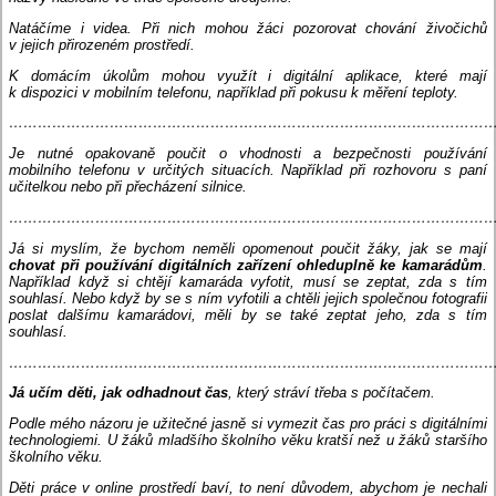
Natáčíme i videa. Při nich mohou žáci pozorovat chování živočichů
v jejich přirozeném prostředí.
K domácím úkolům mohou využít i digitální aplikace, které mají
k dispozici v mobilním telefonu, například při pokusu k měření teploty.
…………………………………………………………………………………………
Je nutné opakovaně poučit o vhodnosti a bezpečnosti používání
mobilního telefonu v určitých situacích. Například při rozhovoru s paní
učitelkou nebo při přecházení silnice.
………………………………………………………………………………………
Já si myslím, že bychom neměli opomenout poučit žáky, jak se mají
chovat při používání digitálních zařízení ohleduplně ke kamarádům
.
Například když si chtějí kamaráda vyfotit, musí se zeptat, zda s tím
souhlasí. Nebo když by se s ním vyfotili a chtěli jejich společnou fotografii
poslat dalšímu kamarádovi, měli by se také zeptat jeho, zda s tím
souhlasí.
…………………………………………………………………………………………
Já učím děti, jak odhadnout čas
, který stráví třeba s počítačem.
Podle mého názoru je užitečné jasně si vymezit čas pro práci s digitálními
technologiemi. U žáků mladšího školního věku kratší než u žáků staršího
školního věku.
Děti práce v online prostředí baví, to není důvodem, abychom je nechali