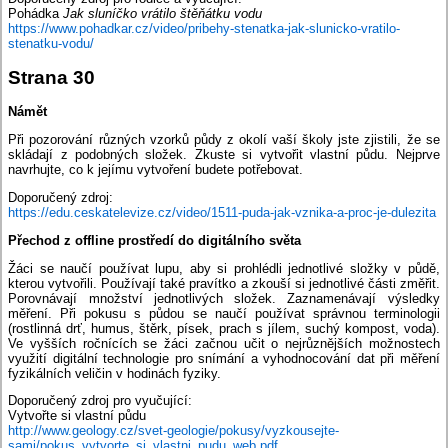
Pohádka
Jak sluníčko vrátilo štěňátku vodu
https://www.pohadkar.cz/video/pribehy-stenatka-jak-slunicko-vratilo-
stenatku-vodu/
Strana 30
Námět
Při pozorování různých vzorků půdy z okolí vaší školy jste zjistili, že se
skládají z podobných složek. Zkuste si vytvořit vlastní půdu. Nejprve
navrhujte, co k jejímu vytvoření budete potřebovat.
Doporučený zdroj:
https://edu.ceskatelevize.cz/video/1511-puda-jak-vznika-a-proc-je-dulezita
Přechod z offline prostředí do digitálního světa
Žáci se naučí používat lupu, aby si prohlédli jednotlivé složky v půdě,
kterou vytvořili. Používají také pravítko a zkouší si jednotlivé části změřit.
Porovnávají množství jednotlivých složek. Zaznamenávají výsledky
měření. Při pokusu s půdou se naučí používat správnou terminologii
(rostlinná drť, humus, štěrk, písek, prach s jílem, suchý kompost, voda).
Ve vyšších ročnících se žáci začnou učit o nejrůznějších možnostech
využití digitální technologie pro snímání a vyhodnocování dat při měření
fyzikálních veličin v hodinách fyziky.
Doporučený zdroj pro vyučující:
Vytvořte si vlastní půdu
http://www.geology.cz/svet-geologie/pokusy/vyzkousejte-
sami/pokus_vytvorte_si_vlastni_pudu_web.pdf