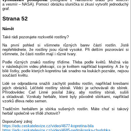
a vesmír – NASA). Pomocí obrázku sluníčka si zkusí vytvořit jednoduchý
graf.
Strana 52
Námět
Také rádi pozorujete rozkvetlé rostliny?
Na první pohled si všimnete různých barev částí rostlin. Jistě
nepřehlédnete, že rostliny jsou různě vysoké. Při delším pozorování si
všimnete, že části rostlin mají i různé tvary.
Podle různých znaků rostliny třídíme. Třeba podle květů. Možná vás
v následujícím videu překvapí, co je květem například kopretiny. A že ty
bílé lístky, podle kterých kopretinu tak snadno na loukách poznáte, nejsou
součástí květu.
Lidé se odpradávna snažili zachytit podobu rostlin, například kresbami
jejich obrázků. Léčitelé rostliny sbírali. Vědci je uchovávali do sbírek.
Přírodovědec Carl Linné posílal žáky, aby rostliny sbírali, sušili
a skladovali. Vznikaly herbáře, které byly původně sbírkami, například
vzorků dřeva nebo semen.
Tradičním herbářem je sbírka sušených rostlin. Máte chuť si takový
herbář společně ve třídě zhotovit?
Doporučený zdroj:
https://edu.ceskatelevize.cz/video/4677-kopretina-bila
https://edu.ceskatelevize.cz/video/4685-sedmikraska-chudobka