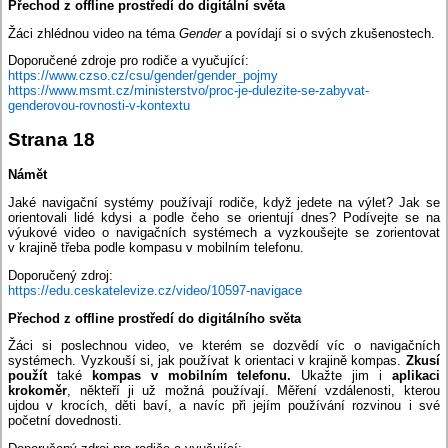
Přechod z offline prostředí do digitální světa
Žáci zhlédnou video na téma
Gender
a povídají si o svých zkušenostech.
Doporučené zdroje pro rodiče a vyučující:
https://www.czso.cz/csu/gender/gender_pojmy
https://www.msmt.cz/ministerstvo/proc-je-dulezite-se-zabyvat-
genderovou-rovnosti-v-kontextu
Strana 18
Námět
Jaké navigační systémy používají rodiče, když jedete na výlet? Jak se
orientovali lidé kdysi a podle čeho se orientují dnes? Podívejte se na
výukové video o navigačních systémech a vyzkoušejte se zorientovat
v krajině třeba podle kompasu v mobilním telefonu.
Doporučený zdroj:
https://edu.ceskatelevize.cz/video/10597-navigace
Přechod z offline prostředí do digitálního světa
Žáci si poslechnou video, ve kterém se dozvědí víc o navigačních
systémech. Vyzkouší si, jak používat k orientaci v krajině kompas.
Zkusí
použít
také
kompas v mobilním telefonu.
Ukažte jim i
aplikaci
krokoměr
, někteří ji už možná používají. Měření vzdálenosti, kterou
ujdou v krocích, děti baví, a navíc při jejím používání rozvinou i své
početní dovednosti.