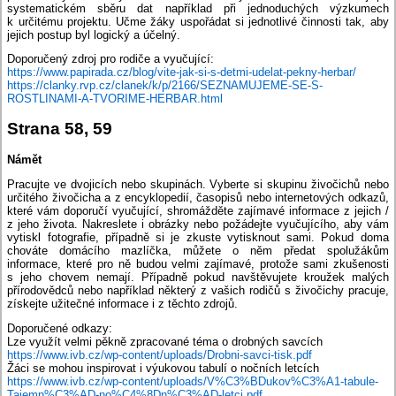
systematickém sběru dat například při jednoduchých výzkumech
k určitému projektu. Učme žáky uspořádat si jednotlivé činnosti tak, aby
jejich postup byl logický a účelný.
Doporučený zdroj pro rodiče a vyučující:
https://www.papirada.cz/blog/vite-jak-si-s-detmi-udelat-pekny-herbar/
https://clanky.rvp.cz/clanek/k/p/2166/SEZNAMUJEME-SE-S-
ROSTLINAMI-A-TVORIME-HERBAR.html
Strana 58, 59
Námět
Pracujte ve dvojicích nebo skupinách. Vyberte si skupinu živočichů nebo
určitého živočicha a z encyklopedií, časopisů nebo internetových odkazů,
které vám doporučí vyučující, shromážděte zajímavé informace z jejich /
z jeho života. Nakreslete i obrázky nebo požádejte vyučujícího, aby vám
vytiskl fotografie, případně si je zkuste vytisknout sami. Pokud doma
chováte domácího mazlíčka, můžete o něm předat spolužákům
informace, které pro ně budou velmi zajímavé, protože sami zkušenosti
s jeho chovem nemají. Případně pokud navštěvujete kroužek malých
přírodovědců nebo například některý z vašich rodičů s živočichy pracuje,
získejte užitečné informace i z těchto zdrojů.
Doporučené odkazy:
Lze využít velmi pěkně zpracované téma o drobných savcích
https://www.ivb.cz/wp-content/uploads/Drobni-savci-tisk.pdf
Žáci se mohou inspirovat i výukovou tabulí o nočních letcích
https://www.ivb.cz/wp-content/uploads/V%C3%BDukov%C3%A1-tabule-
Tajemn%C3%AD-no%C4%8Dn%C3%AD-letci.pdf