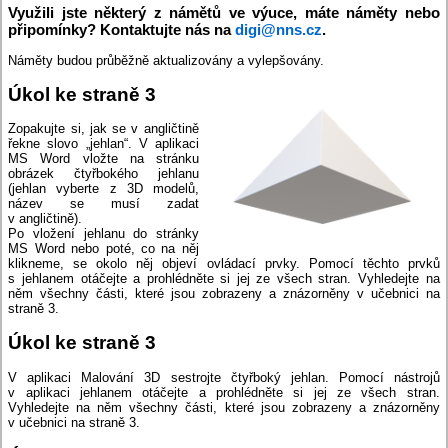
Využili jste některý z námětů ve výuce, máte náměty nebo
připomínky? Kontaktujte nás na
digi@nns.cz
.
Náměty budou průběžně aktualizovány a vylepšovány.
Úkol ke straně 3
Zopakujte si, jak se v angličtině
řekne slovo „jehlan“. V aplikaci
MS Word vložte na stránku
obrázek čtyřbokého jehlanu
(jehlan vyberte z 3D modelů,
název se musí zadat
v angličtině).
Po vložení jehlanu do stránky
MS Word nebo poté, co na něj
klikneme, se okolo něj objeví ovládací prvky. Pomocí těchto prvků
s jehlanem otáčejte a prohlédněte si jej ze všech stran. Vyhledejte na
něm všechny části, které jsou zobrazeny a znázorněny v učebnici na
straně 3.
Úkol ke straně 3
V aplikaci Malování 3D sestrojte čtyřboký jehlan. Pomocí nástrojů
v aplikaci jehlanem otáčejte a prohlédněte si jej ze všech stran.
Vyhledejte na něm všechny části, které jsou zobrazeny a znázorněny
v učebnici na straně 3.