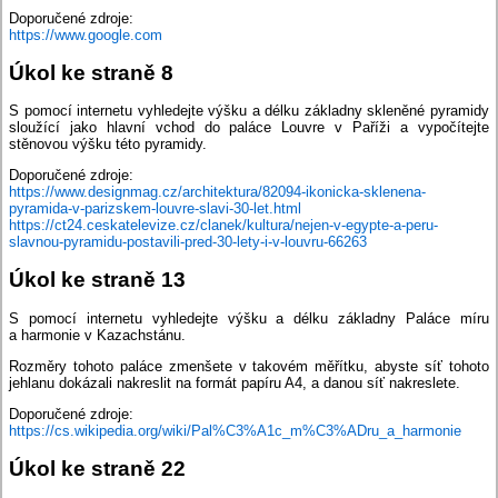
Doporučené zdroje:
https://www.google.com
Úkol ke straně 8
S pomocí internetu vyhledejte výšku a délku základny skleněné pyramidy
sloužící jako hlavní vchod do paláce Louvre v Paříži a vypočítejte
stěnovou výšku této pyramidy.
Doporučené zdroje:
https://www.designmag.cz/architektura/82094-ikonicka-sklenena-
pyramida-v-parizskem-louvre-slavi-30-let.html
https://ct24.ceskatelevize.cz/clanek/kultura/nejen-v-egypte-a-peru-
slavnou-pyramidu-postavili-pred-30-lety-i-v-louvru-66263
Úkol ke straně 13
S pomocí internetu vyhledejte výšku a délku základny Paláce míru
a harmonie v Kazachstánu.
Rozměry tohoto paláce zmenšete v takovém měřítku, abyste síť tohoto
jehlanu dokázali nakreslit na formát papíru A4, a danou síť nakreslete.
Doporučené zdroje:
https://cs.wikipedia.org/wiki/Pal%C3%A1c_m%C3%ADru_a_harmonie
Úkol ke straně 22