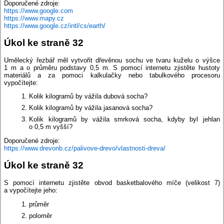
Doporučené zdroje:
https://www.google.com
https://www.mapy.cz
https://www.google.cz/intl/cs/earth/
Úkol ke straně 32
Umělecký řezbář měl vytvořit dřevěnou sochu ve tvaru kuželu o výšce
1 m a o průměru podstavy 0,5 m. S pomocí internetu zjistěte hustoty
materiálů a za pomoci kalkulačky nebo tabulkového procesoru
vypočítejte:
Kolik kilogramů by vážila dubová socha?
Kolik kilogramů by vážila jasanová socha?
Kolik kilogramů by vážila smrková socha, kdyby byl jehlan
o 0,5 m vyšší?
Doporučené zdroje:
https://www.drevonb.cz/palivove-drevo/vlastnosti-dreva/
Úkol ke straně 32
S pomocí internetu zjistěte obvod basketbalového míče (velikost 7)
a vypočítejte jeho:
průměr
poloměr