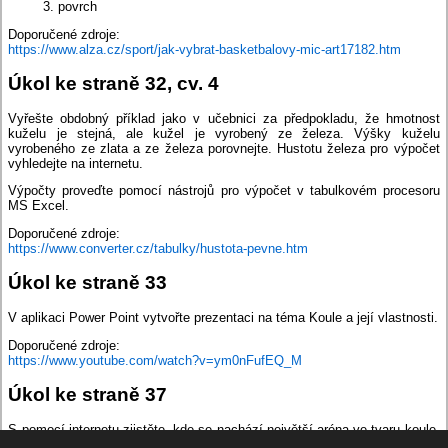
povrch
Doporučené zdroje:
https://www.alza.cz/sport/jak-vybrat-basketbalovy-mic-art17182.htm
Úkol ke straně 32, cv. 4
Vyřešte obdobný příklad jako v učebnici za předpokladu, že hmotnost
kuželu je stejná, ale kužel je vyrobený ze železa. Výšky kuželu
vyrobeného ze zlata a ze železa porovnejte. Hustotu železa pro výpočet
vyhledejte na internetu.
Výpočty proveďte pomocí nástrojů pro výpočet v tabulkovém procesoru
MS Excel.
Doporučené zdroje:
https://www.converter.cz/tabulky/hustota-pevne.htm
Úkol ke straně 33
V aplikaci Power Point vytvořte prezentaci na téma Koule a její vlastnosti.
Doporučené zdroje:
https://www.youtube.com/watch?v=ym0nFufEQ_M
Úkol ke straně 37
S pomocí internetu zjistěte, kde se nachází největší aréna ve tvaru koule,
a zjistěte jaký poloměr tento kulovitý útvar má.