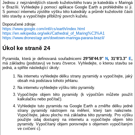
Jednou z nejznámějších staveb kuželovitého tvaru je katedrála v Maringá
v Brazílii. Vyhledejte ji pomocí aplikace Google Earth a prohlédněte si ji.
S pomocí internetu zjistěte výšku této katedrály a průměr kuželovité části
této stavby a vypočítejte přibližný povrch kuželu.
Doporučené zdroje:
https://www.google.com/intl/cs/earth/index.html
https://en.wikipedia.org/wiki/Cathedral_of_Maring%C3%A1
https://www.dronestagr.am/dowtown-maringa-parana-brazil/
Úkol ke straně 24
Pyramida, která je definovaná souřadnicemi
29°58′44.9″
N
, 31°8′3.3″
E
,
má základnu (podstavu) ve tvaru čtverce. Vyhledejte, o kterou stavbu se
jedná, a splňte následující úkoly:
Na internetu vyhledejte délku strany pyramidy a vypočítejte, jaký
obsah má podstava tohoto jehlanu.
Na internetu vyhledejte výšku této pyramidy.
Vypočítejte objem této pyramidy (k výpočtům můžete použít
kalkulačku nebo počítač).
Vyhledejte tuto pyramidu na Google Earth a změřte délku jedné
strany pyramidy nástrojem na měření, který tam naleznete.
Vypočítejte, jakou plochu má základna této pyramidy. Pro výšku
použijte údaj dostupný na internetu a vypočítejte objem této
pyramidy. Vypočítaný objem porovnejte s objemem vypočítaným
ve cvičení c).