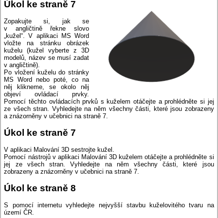
Úkol ke straně 7
Zopakujte si, jak se
v angličtině řekne slovo
„kužel“. V aplikaci MS Word
vložte na stránku obrázek
kuželu (kužel vyberte z 3D
modelů, název se musí zadat
v angličtině).
Po vložení kuželu do stránky
MS Word nebo poté, co na
něj klikneme, se okolo něj
objeví ovládací prvky.
Pomocí těchto ovládacích prvků s kuželem otáčejte a prohlédněte si jej
ze všech stran. Vyhledejte na něm všechny části, které jsou zobrazeny
a znázorněny v učebnici na straně 7.
Úkol ke straně 7
V aplikaci Malování 3D sestrojte kužel.
Pomocí nástrojů v aplikaci Malování 3D kuželem otáčejte a prohlédněte si
jej ze všech stran. Vyhledejte na něm všechny části, které jsou
zobrazeny a znázorněny v učebnici na straně 7.
Úkol ke straně 8
S pomocí internetu vyhledejte nejvyšší stavbu kuželovitého tvaru na
území ČR.