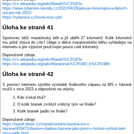
https://cs.wikipedia.org/wiki/Marath%C3%B3n
https://www.rybarske-navody.cz/2022/04/28/jaka-je-mira-kapra-a-dalsich-
ryb-pro-rok-2022/
https://rybarska.cz/lovne-miry-ryb/
Úloha ke straně 41
Sportovec běží maratónský běh a již uběhl 27 kilometrů. Kolik kilometrů
mu ještě zbývá do cíle? Údaje o délce maratónského běhu vyhledejte na
internetu a pro výpočet používejte pouze celé kilometry.
Doporučené zdroje:
https://cs.wikipedia.org/wiki/Marath%C3%B3n
https://cs.wikipedia.org/wiki/Maratonsk%C3%BD_b%C4%9Bh
Úloha ke straně 42
S pomocí internetu zjistěte výsledek finálového zápasu na MS v házené
mužů v roce 2023 a odpovězte na otázky.
Kdo získal titul?
O kolik branek zvítězil vítězný tým ve finále?
Kolik branek padlo ve finále?
Doporučené zdroje:
https://isport.blesk.cz/clanek/ostatni-hazena-ms-v-
hazene/426471/danove-vladnou-hazene-jako-prvni-v-historii-vyhrali-treti-
ms-v-rade.html