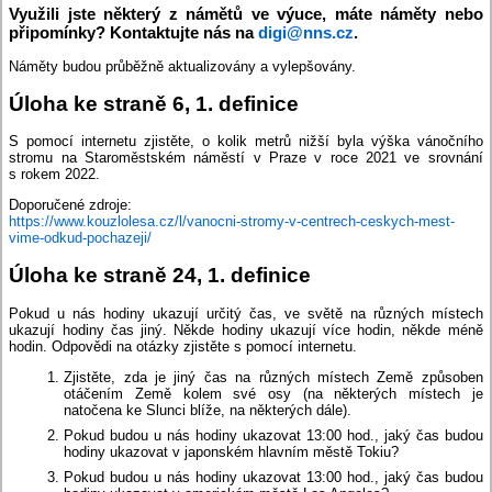
Využili jste některý z námětů ve výuce, máte náměty nebo
připomínky? Kontaktujte nás na
digi@nns.cz
.
Náměty budou průběžně aktualizovány a vylepšovány.
Úloha ke straně 6, 1. definice
S pomocí internetu zjistěte, o kolik metrů nižší byla výška vánočního
stromu na Staroměstském náměstí v Praze v roce 2021 ve srovnání
s rokem 2022.
Doporučené zdroje:
https://www.kouzlolesa.cz/l/vanocni-stromy-v-centrech-ceskych-mest-
vime-odkud-pochazeji/
Úloha ke straně 24, 1. definice
Pokud u nás hodiny ukazují určitý čas, ve světě na různých místech
ukazují hodiny čas jiný. Někde hodiny ukazují více hodin, někde méně
hodin. Odpovědi na otázky zjistěte s pomocí internetu.
Zjistěte, zda je jiný čas na různých místech Země způsoben
otáčením Země kolem své osy (na některých místech je
natočena ke Slunci blíže, na některých dále).
Pokud budou u nás hodiny ukazovat 13:00 hod., jaký čas budou
hodiny ukazovat v japonském hlavním městě Tokiu?
Pokud budou u nás hodiny ukazovat 13:00 hod., jaký čas budou