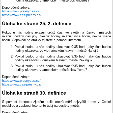
hodiny ukazovat v americkém městě Los Angeles?
Doporučené zdroje:
https://www.presnycas.cz/
https://www.cas-presny.cz/
Úloha ke straně 25, 2. definice
Pokud u nás hodiny ukazují určitý čas, ve světě na různých místech
ukazují hodiny čas jiný. Někde hodiny ukazují více hodin, někde méně
hodin. Odpovědi na otázky zjistěte s pomocí internetu.
Pokud budou u nás hodiny ukazovat 9:35 hod., jaký čas budou
hodiny ukazovat ve vietnamském hlavním městě Hanoji?
Pokud budou u nás hodiny ukazovat 9:35 hod., jaký čas budou
hodiny ukazovat v čínském hlavním městě Pekingu?
Pokud budou u nás hodiny ukazovat 9:35 hod., jaký čas budou
hodiny ukazovat v americkém městě New Yorku?
Doporučené zdroje:
https://www.presnycas.cz/
https://www.cas-presny.cz/
Úloha ke straně 30, definice
S pomocí internetu zjistěte, kolik metrů měří nejvyšší strom v České
republice a zaokrouhlete tento údaj na desítky metrů.
Doporučené zdroje: