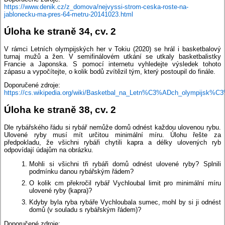
https://www.denik.cz/z_domova/nejvyssi-strom-ceska-roste-na-
jablonecku-ma-pres-64-metru-20141023.html
Úloha ke straně 34, cv. 2
V rámci Letních olympijských her v Tokiu (2020) se hrál i basketbalový
turnaj mužů a žen. V semifinálovém utkání se utkaly basketbalistky
Francie a Japonska. S pomocí internetu vyhledejte výsledek tohoto
zápasu a vypočítejte, o kolik bodů zvítězil tým, který postoupil do finále.
Doporučené zdroje:
https://cs.wikipedia.org/wiki/Basketbal_na_Letn%C3%ADch_olympijs
Úloha ke straně 38, cv. 2
Dle rybářského řádu si rybář nemůže domů odnést každou ulovenou rybu.
Ulovené ryby musí mít určitou minimální míru. Úlohu řešte za
předpokladu, že všichni rybáři chytili kapra a délky ulovených ryb
odpovídají údajům na obrázku.
Mohli si všichni tři rybáři domů odnést ulovené ryby? Splnili
podmínku danou rybářským řádem?
O kolik cm překročil rybář Vychloubal limit pro minimální míru
ulovené ryby (kapra)?
Kdyby byla ryba rybáře Vychloubala sumec, mohl by si ji odnést
domů (v souladu s rybářským řádem)?
Doporučené zdroje: