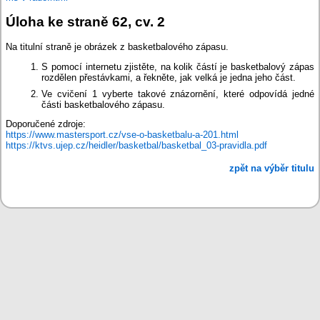
Úloha ke straně 62, cv. 2
Na titulní straně je obrázek z basketbalového zápasu.
S pomocí internetu zjistěte, na kolik částí je basketbalový zápas
rozdělen přestávkami, a řekněte, jak velká je jedna jeho část.
Ve cvičení 1 vyberte takové znázornění, které odpovídá jedné
části basketbalového zápasu.
Doporučené zdroje:
https://www.mastersport.cz/vse-o-basketbalu-a-201.html
https://ktvs.ujep.cz/heidler/basketbal/basketbal_03-pravidla.pdf
zpět na výběr titulu