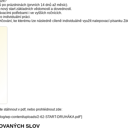
užít?
ů po prázdninách (prvních 14 dnů až měsíc).
t nový start základních vědomostí a dovedností.
ávacími potřebami i ve vyšších ročnících.
pro individuální práci.
ocvičování, ke kterému lze následně cíleně individuálně využít nalepovací písanku 
e stáhnout v pdf, nebo prohlédnout zde:
z/blog/wp-content/uploads/2-62-START-DRUHÁKA.pdf“]
OVANÝCH SLOV