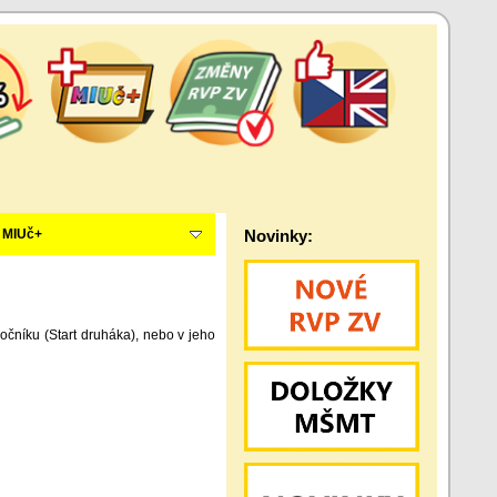
MIUč+
Novinky:
očníku (Start druháka), nebo v jeho