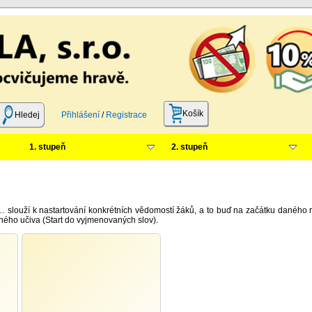
Košík
Hledej
Přihlášení
/
Registrace
1. stupeň
2. stupeň
 slouží k nastartování konkrétních vědomostí žáků, a to buď na začátku daného r
ného učiva (Start do vyjmenovaných slov).