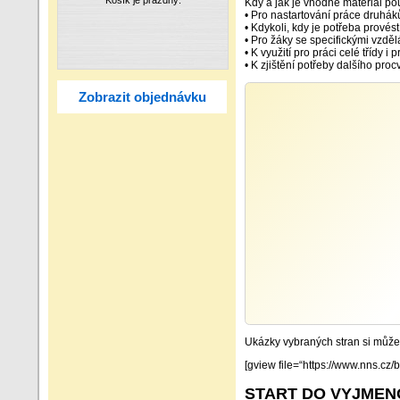
Kdy a jak je vhodné materiál po
• Pro nastartování práce druhák
• Kdykoli, kdy je potřeba provés
• Pro žáky se specifickými vzděl
• K využití pro práci celé třídy i 
• K zjištění potřeby dalšího pr
Zobrazit objednávku
Ukázky vybraných stran si můžet
[gview file=“https://www.nns.c
START DO VYJMEN