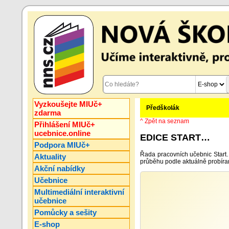
Vyzkoušejte MIUč+
Předškolák
zdarma
^ Zpět na seznam
Přihlášení MIUč+
ucebnice.online
EDICE START…
Podpora MIUč+
Řada pracovních učebnic Start…
Aktuality
průběhu podle aktuálně probíra
Akční nabídky
Učebnice
Multimediální interaktivní
učebnice
Pomůcky a sešity
E-shop