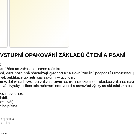
VSTUPNÍ OPAKOVÁNÍ ZÁKLADŮ ČTENÍ A PSANÍ
Š.
psaní žáků na začátku druhého ročníku.
ní, která postupně přecházejí v jednoduchá slovní zadání, podporují samostatnou 
koval, publikace tak šetří čas žákům i vyučujícím.
ní vzdělávacích výstupů žáky za první ročník a pro zpětnou adaptaci žáků po náv
zování výuky s cílem odstraňování nerovností a navázání výuky na aktuální znalosti
věží dovednosti:
labik,
ce i vět),
acího písma,
ího písma,
psaním,