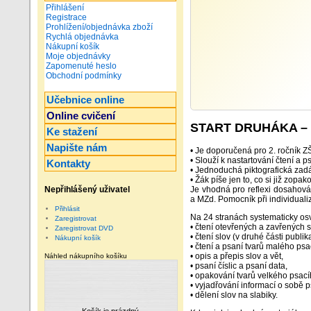
Přihlášení
Registrace
Prohlížení/objednávka zboží
Rychlá objednávka
Nákupní košík
Moje objednávky
Zapomenuté heslo
Obchodní podmínky
Učebnice online
Online cvičení
START DRUHÁKA – 
Ke stažení
Napište nám
• Je doporučená pro 2. ročník Z
• Slouží k nastartování čtení a 
Kontakty
• Jednoduchá piktografická zadá
• Žák píše jen to, co si již zopa
Je vhodná pro reflexi dosahová
Nepřihlášený uživatel
a MZd. Pomocník při individuali
Přihlásit
Na 24 stranách systematicky os
Zaregistrovat
• čtení otevřených a zavřených s
Zaregistrovat DVD
• čtení slov (v druhé části publika
Nákupní košík
• čtení a psaní tvarů malého ps
• opis a přepis slov a vět,
Náhled nákupního košíku
• psaní číslic a psaní data,
• opakování tvarů velkého psac
• vyjadřování informací o sobě 
• dělení slov na slabiky.