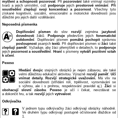
myšlení a schopnosti pozorovat
. Při
pozorování
také vnímají rozměry
tvarů a jejich umístění, což
podporuje
jejich
prostorové vnímání
.
Při
soustředění zlepšují svoji koncentraci a pozornost
. Všechny tyto
získané kognitivní, sociální, emocionální a motorické dovednosti jsou
důležité pro jejich další vzdělávání.
Neposedná písmenka
Doplňování písmen
do slov
rozvíjí
zejména
jazykové
dovednosti
žáků.
Podporuje
především jejich
fonematické
uvědomění
. Doplňování písmen
pomáhá pochopit
správnou
posloupnost
psaných
textů
. Při doplňování písmen si
žáci
také
zlepšují paměť
. Vyžaduje, aby žáci přemýšleli o detailech, to
podporuje
jejich
pozornost a soustředění
.
Hraní
s písmeny
vytváří pozitivní vztah
k učení
.
Pexeso
Hledání dvojic
stejných obrázků je nejen zábavou, ale také
velmi důležitou edukační aktivitou. Výrazně
rozvíjí paměť
.
Učí
vnímat detaily. Rozvíjí strategické uvažování.
Má vliv na
sociální dovednosti (střídání rolí, trpělivost, vyrovnávání se
s výhrou, ale i s prohrou, respektování pravidel aj.).
Žáci
si
obohacují slovní zásobu
.
Pexeso
je učí i čekat, nevzdávat se
a dokončit hru, a tak
rozvíjí
jejich
vytrvalost
.
Odkrývačka
V jednom typu odkrývačky žáci odkrývají obrázky náhodně.
Ve druhém typu odkrývají postupně očíslované dlaždice od
1.