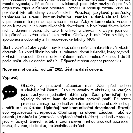
měsíci vypadají.
Při sdělení si uvědomují podmínky nezbytné pro živé
organizmy žijící v různém prostředí. Pozorují a popisují rozdíly. Zkoušejí
poznávat tyto přírodniny ve svém okolí.
Používají jazykové prostředky
vzhledem ke svému komunikačnímu záměru a dané situaci.
Mluví
v přiměřeném tempu, se správnou intonací. Žáky v tomto úkolu vedeme
nejen k rozvoji jejich komunikačních dovedností a k vnímání života kolem
nich v daném měsíci, ale také k citlivému chování k živým jedincům
i k přírodě a svému okolí jako celku. Obrázky k měsícům vznikly ve
spolupráci s odborníky z Přírodovědecké fakulty MUNI.
Úkol v závěru žáky vybízí, aby ke každému měsíci nakreslili svůj vlastní
obrázek. Na konci školního roku si odnesou domů kalendář, který vytvořili
z vlastních kreseb. Doplnit si ke každému měsíci mohou čísla od 1 do 31
podle počtu dnů v daném měsíci. Případně mohou dopsat pranostiku.
Nově se mohou žáci od září 2025 těšit na další cvičení:
Vyprávěj
Obrázky z pracovní učebnice mají žáci před sebou
s chybějícími částmi. Jsou to výseky z obrázku, na kterých
jsou zachyceni jednotliví aktéři děje.
Žáci přemísťují
tyto
výseky
do míst,
kam do obrázku
správně
patří
. Při tomto
přesunu vnímají, co jednotliví aktéři příběhu na obrázku dělají
a sdělí to spolužákům.
Uplatňují své komunikační dovednosti. Rozvíjí
své vyjadřovací schopnosti. Obohacují si slovní zásobu. Také se
orientují v obrázku
(vpravo/vlevo/před/za/nahoře/dole). Jednotlivé výřezy
jsou v různých tvarech, a tak si žáci zároveň mohou procvičit poznávání
kruhu, čtverce, obdélníku, trojúhelníku a dalších.