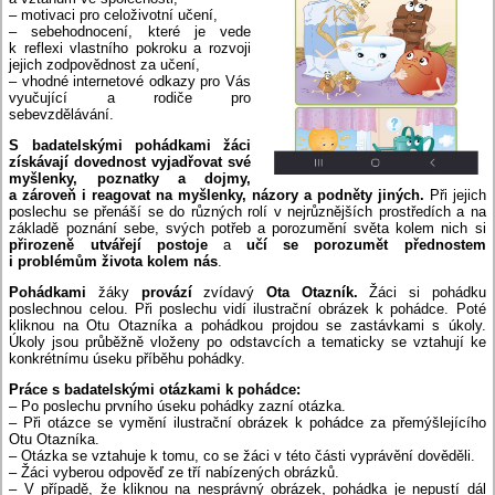
– motivaci pro celoživotní učení,
– sebehodnocení, které je vede
k reflexi vlastního pokroku a rozvoji
jejich zodpovědnost za učení,
– vhodné internetové odkazy pro Vás
vyučující a rodiče pro
sebevzdělávání.
S badatelskými pohádkami žáci
získávají dovednost vyjadřovat své
myšlenky, poznatky a dojmy,
a zároveň i reagovat na myšlenky, názory a podněty jiných.
Při jejich
poslechu se přenáší se do různých rolí v nejrůznějších prostředích a na
základě poznání sebe, svých potřeb a porozumění světa kolem nich si
přirozeně utvářejí postoje
a
učí se porozumět přednostem
i problémům života kolem nás
.
Pohádkami
žáky
provází
zvídavý
Ota Otazník.
Žáci si pohádku
poslechnou celou. Při poslechu vidí ilustrační obrázek k pohádce. Poté
kliknou na Otu Otazníka a pohádkou projdou se zastávkami s úkoly.
Úkoly jsou průběžně vloženy po odstavcích a tematicky se vztahují ke
konkrétnímu úseku příběhu pohádky.
Práce s badatelskými otázkami k pohádce:
– Po poslechu prvního úseku pohádky zazní otázka.
– Při otázce se vymění ilustrační obrázek k pohádce za přemýšlejícího
Otu Otazníka.
– Otázka se vztahuje k tomu, co se žáci v této části vyprávění dověděli.
– Žáci vyberou odpověď ze tří nabízených obrázků.
– V případě, že kliknou na nesprávný obrázek, pohádka je nepustí dál