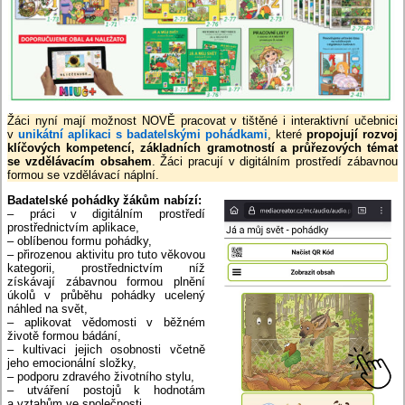
Žáci nyní mají možnost NOVĚ pracovat v tištěné i interaktivní učebnici
v
unikátní aplikaci s badatelskými pohádkami
, které
propojují rozvoj
klíčových kompetencí, základních gramotností a průřezových témat
se vzdělávacím obsahem
. Žáci pracují v digitálním prostředí zábavnou
formou se vzdělávací náplní.
Badatelské pohádky žákům nabízí:
– práci v digitálním prostředí
prostřednictvím aplikace,
– oblíbenou formu pohádky,
– přirozenou aktivitu pro tuto věkovou
kategorii, prostřednictvím níž
získávají zábavnou formou plnění
úkolů v průběhu pohádky ucelený
náhled na svět,
– aplikovat vědomosti v běžném
životě formou bádání,
– kultivaci jejich osobnosti včetně
jeho emocionální složky,
– podporu zdravého životního stylu,
– utváření postojů k hodnotám
a vztahům ve společnosti,