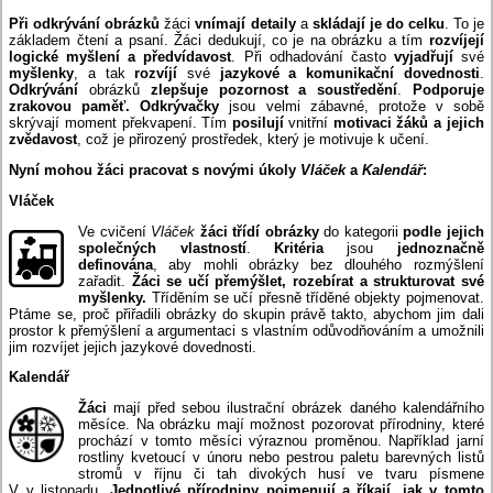
Při odkrývání obrázků
žáci
vnímají detaily
a
skládají je do celku
. To je
základem čtení a psaní. Žáci dedukují, co je na obrázku a tím
rozvíjejí
logické myšlení a předvídavost
. Při odhadování často
vyjadřují
své
myšlenky
, a tak
rozvíjí
své
jazykové a komunikační dovednosti
.
Odkrývání
obrázků
zlepšuje pozornost a soustředění
.
Podporuje
zrakovou paměť.
Odkrývačky
jsou velmi zábavné, protože v sobě
skrývají moment překvapení. Tím
posilují
vnitřní
motivaci žáků a jejich
zvědavost
, což je přirozený prostředek, který je motivuje k učení.
Nyní mohou žáci pracovat s novými úkoly
Vláček
a
Kalendář
:
Vláček
Ve cvičení
Vláček
žáci třídí obrázky
do kategorii
podle jejich
společných vlastností
.
Kritéria
jsou
jednoznačně
definována
, aby mohli obrázky bez dlouhého rozmýšlení
zařadit.
Žáci se učí přemýšlet, rozebírat a strukturovat své
myšlenky.
Tříděním se učí přesně tříděné objekty pojmenovat.
Ptáme se, proč přiřadili obrázky do skupin právě takto, abychom jim dali
prostor k přemýšlení a argumentaci s vlastním odůvodňováním a umožnili
jim rozvíjet jejich jazykové dovednosti.
Kalendář
Žáci
mají před sebou ilustrační obrázek daného kalendářního
měsíce. Na obrázku mají možnost pozorovat přírodniny, které
prochází v tomto měsíci výraznou proměnou. Například jarní
rostliny kvetoucí v únoru nebo pestrou paletu barevných listů
stromů v říjnu či tah divokých husí ve tvaru písmene
V v listopadu.
Jednotlivé přírodniny pojmenují a říkají, jak v tomto