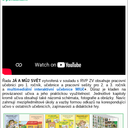
Řada
JÁ A MŮJ SVĚT
vytvořená v souladu s RVP ZV obsahuje pracovní
učebnici pro 1. ročník, učebnice a pracovní sešity pro 2. a 3. ročník
a
multimediální interaktivní učebnice MIUč
+
. Důraz je kladen na
provázanost učiva a jeho praktickou využitelnost. Jednotlivé kapitoly
kromě učiva obsahují také názorná schémata, fotografie a obrázky. Navíc
zahrnují mezipředmětové úkoly a vazby formou odkazů na korespondující
učivo v ostatních učebnicích, zajímavosti a didaktické hry.