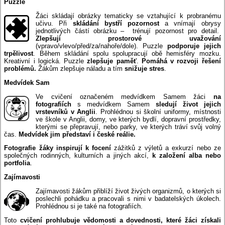
Puzzle
Žáci skládají obrázky tematicky se vztahující k probranému
učivu. Při
skládání bystří pozornost
a vnímají obrysy
jednotlivých částí obrázku – trénují pozornost pro detail.
Zlepšují prostorové uvažování
(vpravo/vlevo/před/za/nahoře/dole). Puzzle
podporuje jejich
trpělivost
. Během skládání spolu spolupracují obě hemisféry mozku.
Kreativní i logická. Puzzle
zlepšuje paměť
.
Pomáhá v rozvoji řešení
problémů.
Žákům zlepšuje náladu a tím
snižuje stres
.
Medvídek Sam
Ve cvičení označeném medvídkem Samem žáci
na
fotografiích
s medvídkem Samem
sledují život jejich
vrstevníků v Anglii
. Prohlédnou si školní uniformy, místnosti
ve škole v Anglii, domy, ve kterých bydlí, dopravní prostředky,
kterými se přepravují, nebo parky, ve kterých tráví svůj volný
čas.
Medvídek jim představí i české reálie.
Fotografie žáky inspirují k focení
zážitků z výletů a exkurzí nebo ze
společných rodinných, kulturních a jiných akcí,
k založení alba nebo
portfolia
.
Zajímavosti
Zajímavosti žákům přiblíží život živých organizmů, o kterých si
poslechli pohádku a pracovali s nimi v badatelských úkolech.
Prohlédnou si je také na fotografiích.
Toto
cvičení prohlubuje vědomosti a dovednosti, které žáci získali