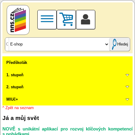
Hledej
Předškolák
1. stupeň
2. stupeň
MIUč+
^ Zpět na seznam
Já a můj svět
NOVĚ s unikátní aplikací pro rozvoj klíčových kompetencí
s pohádkami