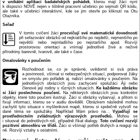
v unikátní aplikaci badatelských pohádek
, kterou mají žáci nyní
k dispozici NOVĚ nejen v tištěné pracovní učebnici po sejmutí QR kódu,
ale také v učebnici interaktivní, kde se jim otevře po kliknutí na Otu
Otazníka.
Seřaď
V tomto cvičení žáci
procvičují své matematické dovednosti
při seřazování obrázků od nejkratšího po nejdelší, nejmenšího po
největší nebo nejmladšího po nejstaršího apod. Rozvíjí
prostorovou orientaci a vnímají jednotlivé živé a neživé
přírodniny barevně, tvarově, ale také v čase.
Omalovánky s poučením
Rozhodnout se, co je správné, uvědomit si svá práva
a povinnosti, všímat si nebezpečných situací, podporovat žáky
ve smyslu pro pořádek aj. nabízí omalovánky s poučením. Na
jednotlivých obrázcích jsou zachycení spolužáci Áji nebo
členové její rodiny v různých situacích.
Ke každému obrázku
si žáci poslechnou poučení.
Na některých obrázcích jsou konkrétní
objekty, které toto poučení ilustrují. Žáci si obrázky vybarvují, a přitom si
fixují informaci, kterou se v audiu dověděli. Obrázkem následně mohou
zachytit tyto situace v myšlenkové mapě, kterou si společně vytvoří na
dané téma se spolužáky. Například Mám právo na…
Vyjadřují se
prostřednictvím zvládnutých výrazových prostředků.
Mohou se
i situovat do jednotlivých rolí, případně říkat dialogy.
Toto cvičení rozvíjí
pozitivní atmosféru ve třídě.
Žáci si všímají potřeb druhých a reagují na
ně. Rozvíjí vztahy s ostatními.