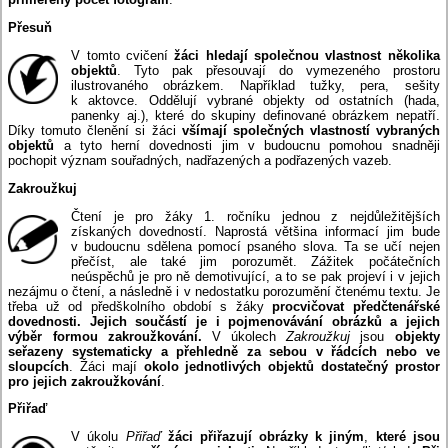
Přesuň
V tomto cvičení
žáci hledají společnou vlastnost několika
objektů
. Tyto pak přesouvají do vymezeného prostoru
ilustrovaného obrázkem. Například tužky, pera, sešity
k aktovce. Oddělují vybrané objekty od ostatních (hada,
panenky aj.), které do skupiny definované obrázkem nepatří.
Díky tomuto členění si žáci
všímají společných vlastností vybraných
objektů
a tyto herní dovednosti jim v budoucnu pomohou snadněji
pochopit význam souřadných, nadřazených a podřazených vazeb.
Zakroužkuj
Čtení je pro žáky 1. ročníku jednou z nejdůležitějších
získaných dovedností. Naprostá většina informací jim bude
v budoucnu sdělena pomocí psaného slova. Ta se učí nejen
přečíst, ale také jim porozumět. Zážitek počátečních
neúspěchů je pro ně demotivující, a to se pak projeví i v jejich
nezájmu o čtení, a následně i v nedostatku porozumění čtenému textu. Je
třeba už od předškolního období s žáky
procvičovat předčtenářské
dovednosti. Jejich součástí je i pojmenovávání obrázků a jejich
výběr formou zakroužkování.
V úkolech
Zakroužkuj
jsou
objekty
seřazeny systematicky a přehledně za sebou v řádcích nebo ve
sloupcích
. Žáci mají
okolo jednotlivých objektů dostatečný prostor
pro jejich zakroužkování
.
Přiřaď
V úkolu
Přiřaď
žáci přiřazují obrázky k jiným
,
které jsou