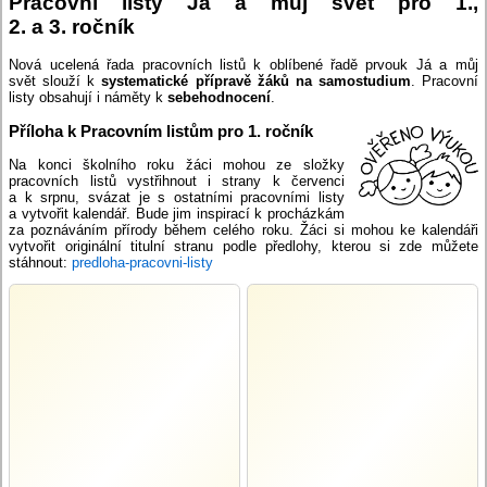
Pracovní listy Já a můj svět pro 1.,
2. a 3. ročník
Nová ucelená řada pracovních listů k oblíbené řadě prvouk Já a můj
svět slouží k
systematické přípravě žáků na samostudium
. Pracovní
listy obsahují i náměty k
sebehodnocení
.
Příloha k Pracovním listům pro 1. ročník
Na konci školního roku žáci mohou ze složky
pracovních listů vystřihnout i strany k červenci
a k srpnu, svázat je s ostatními pracovními listy
a vytvořit kalendář. Bude jim inspirací k procházkám
za poznáváním přírody během celého roku. Žáci si mohou ke kalendáři
vytvořit originální titulní stranu podle předlohy, kterou si zde můžete
stáhnout:
predloha-pracovni-listy