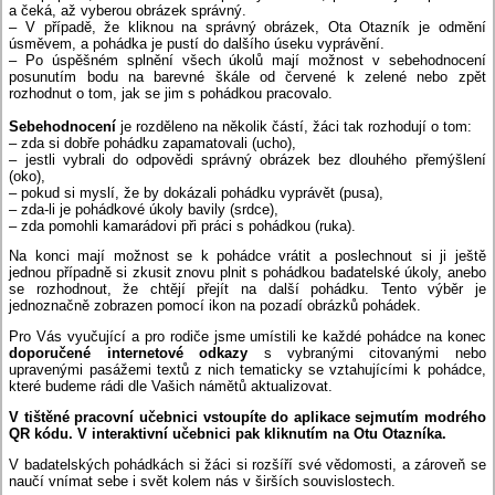
a čeká, až vyberou obrázek správný.
– V případě, že kliknou na správný obrázek, Ota Otazník je odmění
úsměvem, a pohádka je pustí do dalšího úseku vyprávění.
– Po úspěšném splnění všech úkolů mají možnost v sebehodnocení
posunutím bodu na barevné škále od červené k zelené nebo zpět
rozhodnut o tom, jak se jim s pohádkou pracovalo.
Sebehodnocení
je rozděleno na několik částí, žáci tak rozhodují o tom:
– zda si dobře pohádku zapamatovali (ucho),
– jestli vybrali do odpovědi správný obrázek bez dlouhého přemýšlení
(oko),
– pokud si myslí, že by dokázali pohádku vyprávět (pusa),
– zda-li je pohádkové úkoly bavily (srdce),
– zda pomohli kamarádovi při práci s pohádkou (ruka).
Na konci mají možnost se k pohádce vrátit a poslechnout si ji ještě
jednou případně si zkusit znovu plnit s pohádkou badatelské úkoly, anebo
se rozhodnout, že chtějí přejít na další pohádku. Tento výběr je
jednoznačně zobrazen pomocí ikon na pozadí obrázků pohádek.
Pro Vás vyučující a pro rodiče jsme umístili ke každé pohádce na konec
doporučené internetové odkazy
s vybranými citovanými nebo
upravenými pasážemi textů z nich tematicky se vztahujícími k pohádce,
které budeme rádi dle Vašich námětů aktualizovat.
V tištěné pracovní učebnici vstoupíte do aplikace sejmutím modrého
QR kódu.
V interaktivní učebnici pak kliknutím na Otu Otazníka.
V badatelských pohádkách si žáci si rozšíří své vědomosti, a zároveň se
naučí vnímat sebe i svět kolem nás v širších souvislostech.