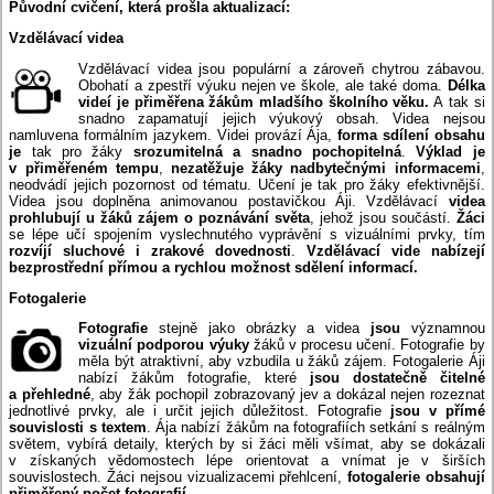
Původní cvičení, která prošla aktualizací:
Vzdělávací videa
Vzdělávací videa jsou populární a zároveň chytrou zábavou.
Obohatí a zpestří výuku nejen ve škole, ale také doma.
Délka
videí je přiměřena žákům mladšího školního věku.
A tak si
snadno zapamatují jejich výukový obsah. Videa nejsou
namluvena formálním jazykem. Videi provází Ája,
forma sdílení obsahu
je
tak pro žáky
srozumitelná a snadno pochopitelná
.
Výklad je
v přiměřeném tempu
,
nezatěžuje žáky nadbytečnými informacemi
,
neodvádí jejich pozornost od tématu. Učení je tak pro žáky efektivnější.
Videa jsou doplněna animovanou postavičkou Áji. Vzdělávací
videa
prohlubují u žáků zájem o poznávání světa
, jehož jsou součástí.
Žáci
se lépe učí spojením vyslechnutého vyprávění s vizuálními prvky, tím
rozvíjí sluchové i zrakové dovednosti
.
Vzdělávací vide nabízejí
bezprostřední přímou a rychlou možnost sdělení informací.
Fotogalerie
Fotografie
stejně jako obrázky a videa
jsou
významnou
vizuální podporou výuky
žáků v procesu učení. Fotografie by
měla být atraktivní, aby vzbudila u žáků zájem. Fotogalerie Áji
nabízí žákům fotografie, které
jsou dostatečně čitelné
a přehledné
, aby žák pochopil zobrazovaný jev a dokázal nejen rozeznat
jednotlivé prvky, ale i určit jejich důležitost. Fotografie
jsou v přímé
souvislosti s textem
. Ája nabízí žákům na fotografiích setkání s reálným
světem, vybírá detaily, kterých by si žáci měli všímat, aby se dokázali
v získaných vědomostech lépe orientovat a vnímat je v širších
souvislostech. Žáci nejsou vizualizacemi přehlcení,
fotogalerie obsahují
přiměřený počet fotografií
.