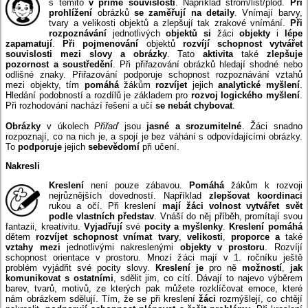
s těmito
v přímé souvislosti
. Například strom/list/plod.
Při
prohlížení
obrázků
se zaměřují na detaily
. Vnímají barvy,
tvary a velikosti objektů a zlepšují tak zrakové vnímání.
Při
rozpoznávání
jednotlivých
objektů si
žáci
objekty
i
lépe
zapamatují
.
Při pojmenování
objektů
rozvíjí schopnost vytvářet
souvislosti mezi slovy a obrázky
. Tato
aktivita
také
zlepšuje
pozornost a
soustředění
. Při přiřazování obrázků hledají shodné nebo
odlišné znaky. Přiřazování podporuje schopnost rozpoznávání vztahů
mezi objekty, tím
pomáhá
žákům
rozvíjet
jejich
analytické myšlení
.
Hledání podobností a rozdílů je základem pro
rozvoj logického myšlení
.
Při rozhodování nachází řešení a učí
se nebát chybovat
.
Obrázky
v úkolech
Přiřaď
jsou
jasné a srozumitelné
. Žáci snadno
rozpoznají, co na nich je, a spojí je bez váhání s odpovídajícími obrázky.
To
podporuje
jejich
sebevědomí
při učení.
Nakresli
Kreslení
není pouze zábavou.
Pomáhá
žákům k rozvoji
nejrůznějších dovedností. Například
zlepšovat koordinaci
rukou a očí. Při kreslení
mají žáci volnost
vytvářet svět
podle vlastních představ
. Vnáší do něj příběh, promítají svou
fantazii, kreativitu.
Vyjadřují
své
pocit
y
a myšlenky
.
Kreslení pomáhá
dětem
rozvíjet schopnost vnímat tvary
,
velikosti
,
proporce a
také
vztahy mezi
jednotlivými nakreslenými
objekt
y
v prostoru
. Rozvíjí
schopnost orientace v prostoru. Mnozí žáci mají v 1. ročníku ještě
problém vyjádřit své pocity slovy.
Kreslení je
pro ně
možností
,
jak
komunikovat s ostatními
, sdělit jim, co cítí. Dávají to najevo výběrem
barev, tvarů, motivů, ze kterých pak můžete rozklíčovat emoce, které
nám obrázkem sdělují. Tím, že se při kreslení
žáci
rozmýšlejí, co chtějí