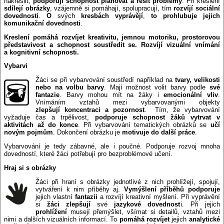
nakreslit,
podporují schopnost plánovat a řešit problémy
. Při kreslení
sdílejí obrázky
, vzájemně si pomáhají, spolupracují, tím
rozvíjí sociální
dovednosti
.
O
svých
kresbách vyprávějí
,
to
prohlubuje jejich
komunikační dovednosti
.
Kreslení pomáhá rozvíjet kreativitu, jemnou motoriku, prostorovou
představivost a schopnost soustředit se. Rozvíjí vizuální vnímání
a kognitivní schopnosti.
Vybarvi
Žáci se při vybarvování soustředí například na
tvary, velikosti
nebo na volbu barvy
. Mají možnost volit barvy podle
své
fantazie
. Barvy mohou mít na žáky i
emocionální vliv
.
Vnímáním vztahů mezi vybarvovanými objekty
zlepšují koncentraci a pozornost
. Tím, že vybarvování
vyžaduje čas a trpělivost,
podporuje schopnost žáků vytrvat v
aktivitách až do konce
. Při vybarvování tematických obrázků se
učí
novým pojmům
. Dokončení obrázku je
motivuje do další práce
.
Vybarvování je tedy zábavné, ale i poučné. Podporuje rozvoj mnoha
dovedností, které žáci potřebují pro bezproblémové učení.
Hraj si s obrázky
Žáci při hraní s obrázky jednotlivé z nich prohlížejí, spojují,
vytváření k nim příběhy aj.
Vymýšlení příběhů podporuje
jejich vlastní
fantazii
a rozvíjí kreativní myšlení. Při vyprávění
si
žáci zlepšují
své
jazykové dovednost
i. Při jejich
prohlížení
musejí přemýšlet, všímat si detailů, vztahů mezi
nimi a dalších vizuálních informací. To
pomáhá rozvíjet
jejich
analytické