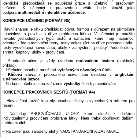
identické, předpokládá se souběžná práce s učebnicí i pracovním
sešitem. K učebnici i pracovnímu sešitu bude sloužit jako
podpora
multimediální interaktivní učebnice
.
KONCEPCE UČEBNIC (FORMÁT B5)
Hlavní snahou je látku předkládat čtivou formou s důrazem na přímočaré
souvislosti s praxí a s dříve probíranou látkou. V učebnici je použito
několik jednoduchých typů textů a označení, které mají napomoci
orientaci. Jde o motivační texty, texty odkazující na dříve probranou látku,
texty vysvětlující novou látku, úkoly k zamyšlení, „poučky“, řešené úlohy,
shrnutí kapitoly, úlohy k procvičení.
– Probírané učivo je vždy uvedeno
motivačním textem
(praktický
příklad).
– Učebnice obsahují množství
vyřešených návodných úloh
.
–
Klíčová slova
z probíraného učiva jsou uvedena v
anglickém
a
německém jazyce
.
– Na konci učebnic jsou zařazeny
výsledky
úloh k procvičování.
KONCEPCE PRACOVNÍCH SEŠITŮ (FORMÁT A4)
– Hlavní část každé kapitoly obsahuje úlohy s vynechaným místem pro
řešení.
– Následují PROCVIČOVACÍ ÚLOHY, které slouží k dalšímu
individuálnímu procvičení probírané látky. Není třeba doplňovat dalšími
sbírkami úloh.
– Na závěr jsou zařazeny úlohy NADSTANDARDNÍ A ZAJÍMAVÉ.