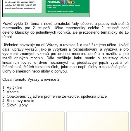
Právě vyšlo 12. téma z nové tematické řady učebnic a pracovních sešitů
matematiky pro 2. stupeň. Učivo matematiky celého 2. stupně není
děleno klasicky do jednotlivých ročníků, ale je rozděleno tematicky do 16
témat.
Učebnice navazuje na díl Výrazy a rovnice 1 a rozšiřuje jeho učivo. Uvádí
další úpravy výrazů, jako je vytýkání a roznásobování, a využívá je pro
vyvození známých vzorců pro druhou mocninu součtu a rozdílu a pro
rozdíl druhých mocnin. Dále rozšiřuje látku rovnic o soustavy dvou
lineárních rovnic o dvou neznámých a představuje jejich využití při
řešení složitějších slovních úloh, jako jsou např. úlohy o společné práci,
úlohy o směsích nebo úlohy o pohybu.
Obsah tématu Výrazy a rovnice 2:
1. Vytýkání
2. Vzorce
3. Opakování, vyjádření proměnné ze vzorce, společná práce
4. Soustavy rovnic
5. Slovní úlohy