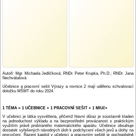
Autoři: Mgr. Michaela Jedličková; RNDr. Peter Krupka, Ph.D.; RNDr. Jana
Nechvátalová
Učebnice a pracovní sešit Výrazy a rovnice 2 mají udělenu schvalovací
doložku MŠMT do roku 2024.
1 TÉMA = 1 UČEBNICE + 1 PRACOVNÍ SEŠIT + 1 MIUč+
V učebnici je látka vysvětlena, přičemž hlavní důraz je soustavně kladen
na jednoduchost výkladu a na bezprostřední provázanost s praktickým
využitím právě probíraného matematického aparátu. Učebnice obsahuje
dostatek vyřešených návodných úloh k podchycení všech jevů a úlohy na
procvičení. Řazení kapitol v učebnici a pracovním sešitě je pochopitelně