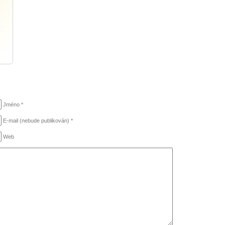
Jméno *
E-mail (nebude publikován) *
Web