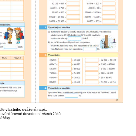
dle vlastního uvážení, např.:
stování úrovně dovedností všech žáků
ší žáky