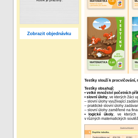
Zobrazit objednávku
Testíky slouží k procvičování
Testíky obsahují:
•
velké množství početních pří
•
slovní úlohy
, ve kterých žáci 
– slovní úlohy využívající zadán
– praktické slovní úlohy zadáva
– slovní úlohy zaměřené na fin
•
logické úkoly
, ve kterých
v různých matematických soutěž