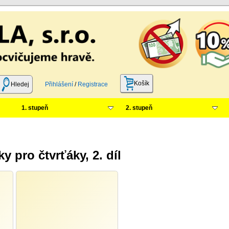
Košík
Hledej
Přihlášení
/
Registrace
1. stupeň
2. stupeň
 pro čtvrťáky, 2. díl