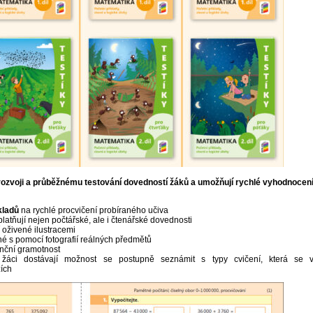
, rozvoji a průběžnému testování dovedností žáků a umožňují rychlé vyhodnocen
kladů
na rychlé procvičení probíraného učiva
uplatňují nejen počtářské, ale i čtenářské dovednosti
í oživené ilustracemi
né s pomocí fotografií reálných předmětů
anční gramotnost
 žáci dostávají možnost se postupně seznámit s typy cvičení, která se v 
ích