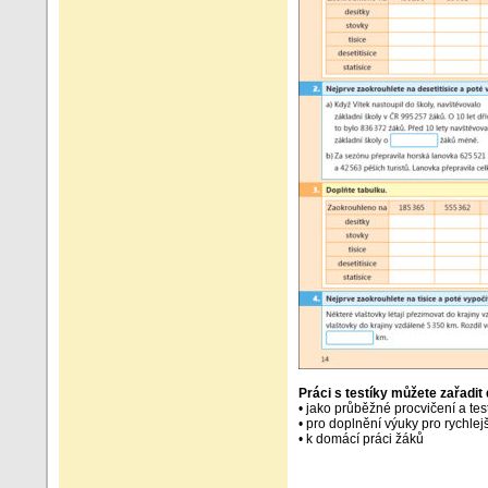
Práci s testíky můžete zařadit 
• jako průběžné procvičení a te
• pro doplnění výuky pro rychlej
• k domácí práci žáků