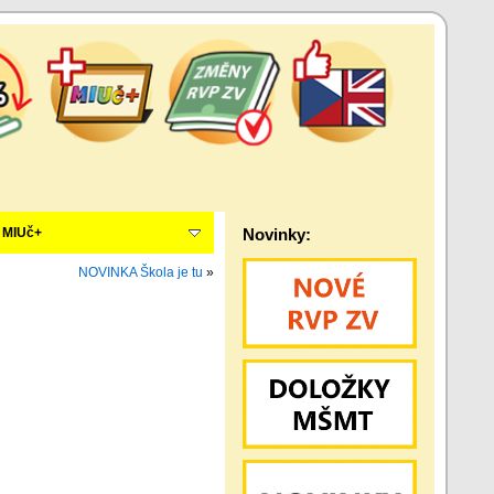
MIUč+
Novinky:
NOVINKA Škola je tu
»