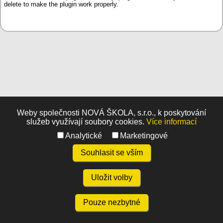
delete to make the plugin work properly.
Weby společnosti NOVÁ ŠKOLA, s.r.o., k poskytování
služeb využívají soubory cookies.
Více informací
Analytické
Marketingové
Souhlasit se vším
Uložit volby
Pouze nezbytné