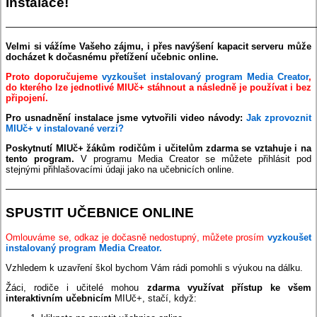
instalace!
——————————————————————————————————
Velmi si vážíme Vašeho zájmu, i přes navýšení kapacit serveru může
docházet k dočasnému přetížení učebnic online.
Proto doporučujeme
vyzkoušet instalovaný program Media Creator
,
do kterého lze jednotlivé MIUč+ stáhnout a následně je používat i bez
připojení.
Pro usnadnění instalace jsme vytvořili video návody:
Jak zprovoznit
MIUč+ v instalované verzi?
Poskytnutí MIUč+ žákům rodičům i učitelům zdarma se vztahuje i na
tento program.
V programu Media Creator se můžete přihlásit pod
stejnými přihlašovacími údaji jako na učebnicích online.
——————————————————————————————————
SPUSTIT UČEBNICE ONLINE
Omlouváme se, odkaz je dočasně nedostupný, můžete prosím
vyzkoušet
instalovaný program Media Creator.
Vzhledem k uzavření škol bychom Vám rádi pomohli s výukou na dálku.
Žáci, rodiče i učitelé mohou
zdarma využívat přístup ke všem
interaktivním učebnicím
MIUč+, stačí, když: