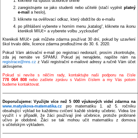
kliknete na spustit učebnice online
zaregistrujete se jako studenti nebo učitelé (stačí vyplnit
platný
e-mail
a heslo),
kliknete na ověřovací odkaz, který obdržíte do e-mailu
po přihlášení vyberete v horním menu „katalog“, kliknete na ikonu
kterékoli MIUč+ a vyberete volbu „vyzkoušet“
Kterékoli MIUč+ pak můžete zdarma používat 30 dní, pokud by uzavření
škol trvalo déle, licence zdarma prodloužíme do 30. 6. 2020.
Pokud Vám aktivační e-mail po registraci nedorazil, prosím zkontrolujte,
zda jej nemáte ve SPAMU. Pokud jej nenajdete, napište nám na
registrace@nns.cz
z Vaší registrační e-mailové adresy a ručně Vám účet
aktivujeme.
Pokud si nevíte s něčím rady, kontaktujte naši podporu na čísle
778 064 808
nebo zašlete zprávu s Vaším číslem a my Vás potom
budeme kontaktovat.
——————————————————————————————————
Doporučujeme: Využijte více než 5 000 výukových videí zdarma
na
www.matyskova-matematika.cz
pro matematiku 1. až 5. ročníku
obsahující výklad ke každému cvičení každé stránky učebnic. Videa lze
využít i v případě, že žáci používají jiné učebnice, protože probírané
učivo je obdobné. Žáci se tak mohou učit matematiku z domova
s učitelským výkladem.
——————————————————————————————————