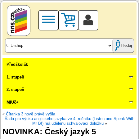
Hledej
Předškolák
1. stupeň
2. stupeň
MIUč+
«
Čítanka 3 nově právě vyšla
Řada pro výuku anglického jazyka ve 4. ročníku (Listen and Speak With
Mr B!) má udělenu schvalovací doložku
»
NOVINKA: Český jazyk 5