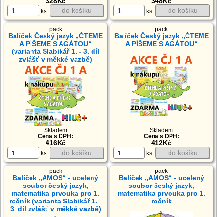
328Kč
348Kč
do košíku
do košíku
ks
ks
pack
pack
Balíček Český jazyk „ČTEME
Balíček Český jazyk „ČTEME
A PÍŠEME S AGÁTOU“
A PÍŠEME S AGÁTOU“
(varianta Slabikář 1. - 3. díl
zvlášť v měkké vazbě)
Skladem
Skladem
Cena s DPH:
Cena s DPH:
412Kč
416Kč
do košíku
do košíku
ks
ks
pack
pack
Balíček „AMOS“ - ucelený
Balíček „AMOS“ - ucelený
soubor český jazyk,
soubor český jazyk,
matematika prvouka pro 1.
matematika prvouka pro 1.
ročník (varianta Slabikář 1. -
ročník
3. díl zvlášť v měkké vazbě)