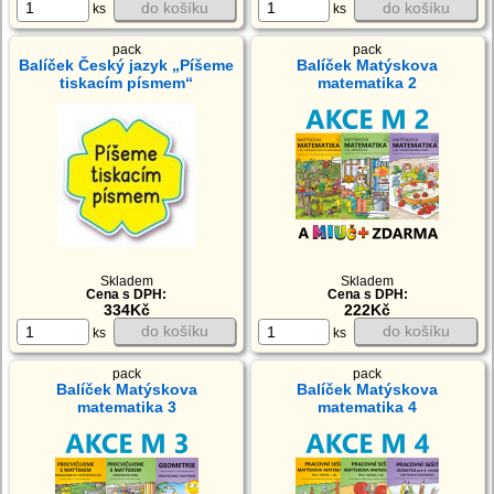
do košíku
do košíku
ks
ks
pack
pack
Balíček Český jazyk „Píšeme
Balíček Matýskova
tiskacím písmem“
matematika 2
Skladem
Skladem
Cena s DPH:
Cena s DPH:
334Kč
222Kč
do košíku
do košíku
ks
ks
pack
pack
Balíček Matýskova
Balíček Matýskova
matematika 3
matematika 4