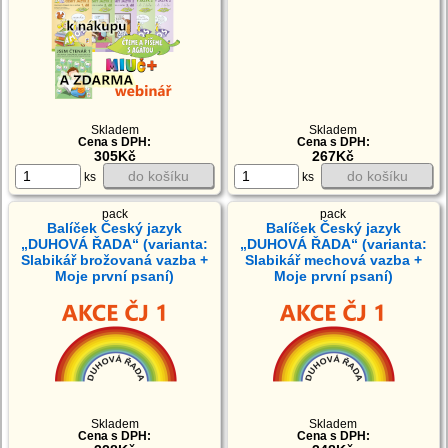
Skladem
Skladem
Cena s DPH:
Cena s DPH:
305Kč
267Kč
do košíku
do košíku
ks
ks
pack
pack
Balíček Český jazyk
Balíček Český jazyk
„DUHOVÁ ŘADA“ (varianta:
„DUHOVÁ ŘADA“ (varianta:
Slabikář brožovaná vazba +
Slabikář mechová vazba +
Moje první psaní)
Moje první psaní)
Skladem
Skladem
Cena s DPH:
Cena s DPH: