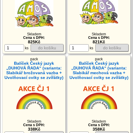
Skladem
Skladem
Cena s DPH:
Cena s DPH:
821Kč
825Kč
do košíku
do košíku
ks
ks
pack
pack
Balíček Český jazyk
Balíček Český jazyk
„DUHOVÁ ŘADA“ (varianta:
„DUHOVÁ ŘADA“ (varianta:
Slabikář brožovaná vazba +
Slabikář mechová vazba +
Uvolňovací cviky se zvířátky)
Uvolňovací cviky se zvířátky)
Skladem
Skladem
Cena s DPH:
Cena s DPH:
338Kč
358Kč