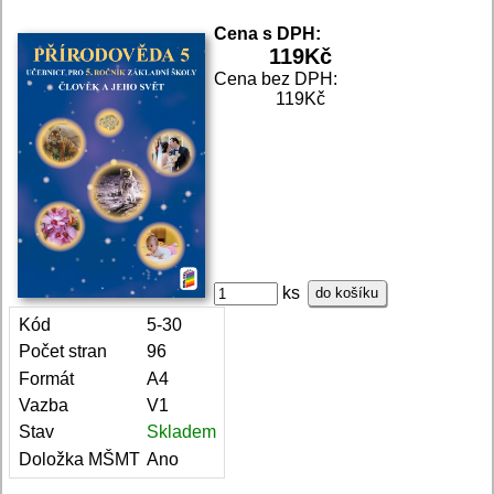
Cena s DPH:
119
Kč
Cena bez DPH:
119Kč
ks
do košíku
Kód
5-30
Počet stran
96
Formát
A4
Vazba
V1
Stav
Skladem
Doložka MŠMT
Ano