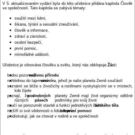
V 5. aktualizovaném vydání byla do této učebnice přidána kapitola Člověk
ve společnosti. Tato kapitola se zabývá tématy:
soužití mezi lidmi,
šikana, týrání a sexuální zneužívání,
člověk a informace,
zdraví a závislost,
osobní bezpečí,
první pomoc,
mimořádné události.
Učebnice je věnována člověku a světu, který nás obklopuje.
Žáci:
budou pozorovat
neživou přírodu
nahlédnou do tajemství
vesmíru
, jehož je naše planeta Země součástí
seznámí se blíže s živočichy a rostlinami vyskytujícími se v místech,
kde žijete
poznají, že v
podnebných
planety Země mají živé organizmy odlišné
různých
pásech
podmínky pro svůj život
naučí se porozumět stavbě a funkci jednotlivých částí
lidského těla
rozšíří si své vědomosti o lidském
zdraví
první pomoci
a
prodiskutují, jak se chovat v rodině a ve společnosti