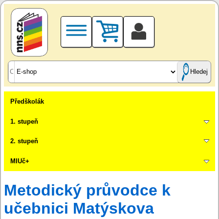
Hledej
Předškolák
1. stupeň
2. stupeň
MIUč+
Metodický průvodce k
učebnici Matýskova