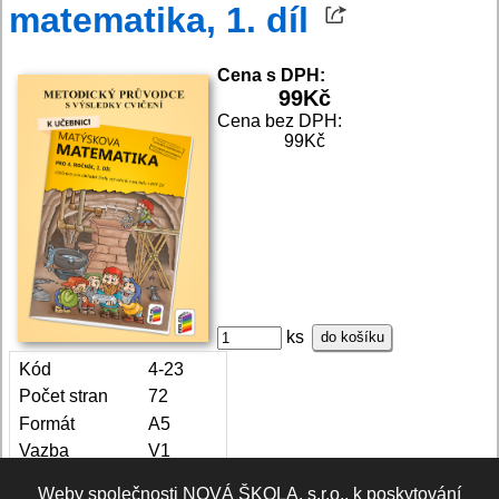
matematika, 1. díl
Cena s DPH:
99
Kč
Cena bez DPH:
99Kč
ks
do košíku
Kód
4-23
Počet stran
72
Formát
A5
Vazba
V1
Stav
Skladem
Weby společnosti NOVÁ ŠKOLA, s.r.o., k poskytování