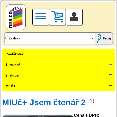
Hledej
Předškolák
1. stupeň
2. stupeň
MIUč+
MIUč+ Jsem čtenář 2
Cena s DPH: