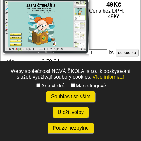
49
Kč
Cena bez DPH:
49Kč
ks
do košíku
Kód
3-70-S1
Počet stran
0
Weby společnosti NOVÁ ŠKOLA, s.r.o., k poskytování
Formát
služeb využívají soubory cookies.
Více informací
Vazba
Analytické
Marketingové
Stav
Skladem
Souhlasit se vším
Doložka MŠMT
Ano
Uložit volby
Pouze nezbytné