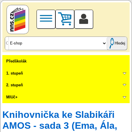
Hledej
Předškolák
1. stupeň
2. stupeň
MIUč+
Knihovnička ke Slabikáři
AMOS - sada 3 (Ema, Ála,