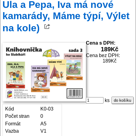
Ula a Pepa, Iva má nové
kamarády, Máme týpí, Výlet
na kole)
Cena s DPH:
189
Kč
Cena bez DPH:
189Kč
ks
do košíku
Kód
K0-03
Počet stran
0
Formát
A5
Vazba
V1