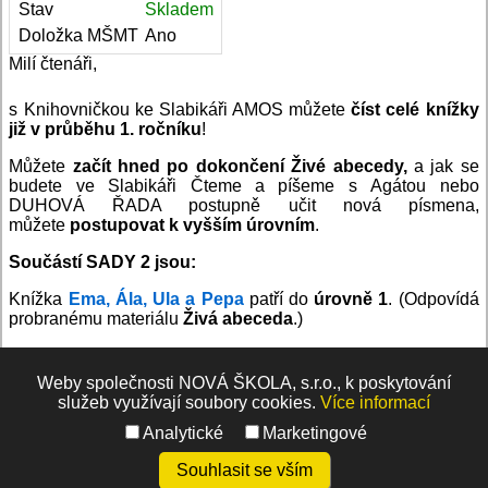
Stav
Skladem
Doložka MŠMT
Ano
Milí čtenáři,
s Knihovničkou ke Slabikáři AMOS můžete
číst celé knížky
již v průběhu 1. ročníku
!
Můžete
začít
hned po dokončení Živé abecedy,
a jak se
budete ve Slabikáři Čteme a píšeme s Agátou nebo
DUHOVÁ ŘADA postupně učit nová písmena,
můžete
postupovat k vyšším úrovním
.
Součástí SADY 2 jsou:
Knížka
Ema, Ála, Ula a Pepa
patří do
úrovně 1
. (Odpovídá
probranému materiálu
Živá abeceda
.)
Knížky
Iva má nové kamarády
,
Máme týpí
a
Výlet na kole
patřící do
úrovně 2
. (Odpovídá probranému materiálu
Weby společnosti NOVÁ ŠKOLA, s.r.o., k poskytování
Slabikář 1.
)
služeb využívají soubory cookies.
Více informací
Knížky lze zařadit do výuky individuálně (ve třídě, v
Analytické
Marketingové
knihovně, v rodině) nebo prostřednictvím čtenářských dílen.
Souhlasit se vším