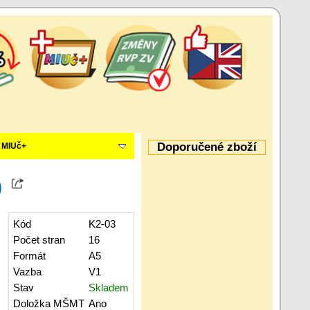
Doporučené zboží
MIUč+
)
Kód
K2-03
Počet stran
16
Formát
A5
Vazba
V1
Stav
Skladem
Doložka MŠMT
Ano