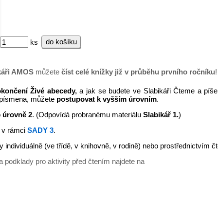
do košíku
ks
káři AMOS
můžete
číst celé knížky
již v průběhu prvního ročníku
!
končení Živé abecedy,
a jak se budete ve Slabikáři Čteme a p
 písmena, můžete
postupovat k vyšším úrovním
.
o
úrovně 2
. (Odpovídá probranému materiálu
Slabikář 1.
)
t v rámci
SADY 3
.
y individuálně (ve třídě, v knihovně, v rodině) nebo prostřednictvím č
 a podklady pro aktivity před čtením najdete na