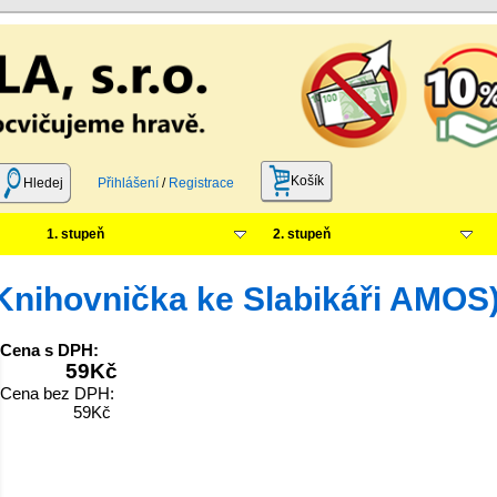
Košík
Hledej
Přihlášení
/
Registrace
1. stupeň
2. stupeň
Knihovnička ke Slabikáři AMOS
Cena s DPH:
59
Kč
Cena bez DPH:
59Kč