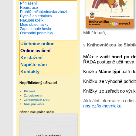
Přihlášení
Registrace
Prohlížení/objednávka zboží
Rychlá objednávka
Nákupní košík
Moje objednávky
Zapomenuté heslo
Milí čtenáři,
Obchodní podmínky
Učebnice online
s
Knihovničkou ke Slabi
Online cvičení
Můžete
začít
hned po do
Ke stažení
ŘADA postupně učit nová
Napište nám
Kontakty
Knížka
Máme týpí
patří d
Knížku lze výhodně pořídi
Nepřihlášený uživatel
Knížky lze zařadit do výuk
Přihlásit
Zaregistrovat
Zaregistrovat DVD
Aktuální informace o edici
Nákupní košík
nns.cz/knihovnicka
Náhled nákupního košíku