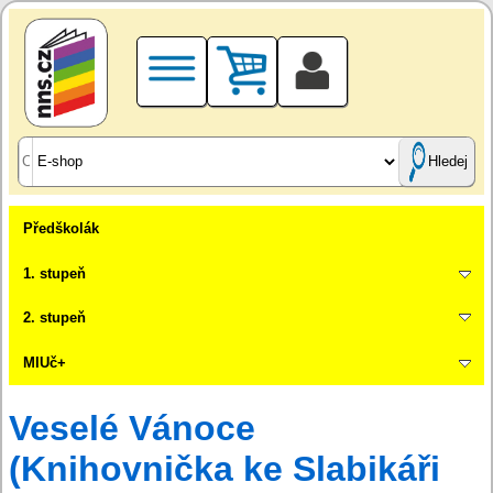
Hledej
Předškolák
1. stupeň
2. stupeň
MIUč+
Veselé Vánoce
(Knihovnička ke Slabikáři