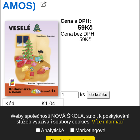
AMOS)
Cena s DPH:
59
Kč
Cena bez DPH:
59Kč
ks
do košíku
Kód
K1-04
Počet stran
16
Weby společnosti NOVÁ ŠKOLA, s.r.o., k poskytování
Formát
A5
služeb využívají soubory cookies.
Více informací
Vazba
V1
Analytické
Marketingové
Stav
Skladem