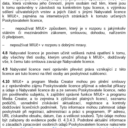
data, která vzniknou jeho činností, jiným osobám než těm, které jsou
k tomu oprávněny v závislosti na konkrétním typu licence, s výjimkou
sdílení uživatelských vrstev a jejich částí s jinými Nabyvateli licence
k MIUč+, zejména na internetových stránkách k tomuto určených
Poskytovatelem licence,
– nepoužívat MIUč+ způsobem, který je v rozporu s jakýmkoliv
státním či mezinárodním zákonem, smlouvou, dohodou, nařízením
či předpisem,
– nepoužívat MIUč+ v rozporu s dobrými mravy.
4.8
Nabyvatel licence je povinen učinit veškerá nutná opatření k tomu,
aby všechny třetí osoby, kterým umožní přístup k MIUč+, dodržovaly
vše, k čemu tato smlouva zavazuje Nabyvatele licence.
4.9
Nabyvatel licence není oprávněn převést práva vznikající z této
licence ani tuto licenci na třetí osoby ani poskytnout sublicenci.
4.10
MIUč+ a program Media Creator mohou pro plnění smlouvy
a z oprávněného zájmu Poskytovatele licence přijímat a odesílat příkazy
a údaje o Nabyvateli licence do a ze serveru Poskytovatele licence, nebo
jím pověřeného subjektu, k zajištění správné funkce MIUč+ a programu
Media Creator, a to zejména k zjišťování platných licencí, seznamu
podúčtů, usnadnění získávání aktualizací, registrace a kontroly
dodržování licenčních podmínek. Tyto informace mohou zahrnovat údaje
poskytnuté při registraci, administraci a práci s programem, IP adresu,
URL získaného obsahu, datum, čas a velikost souborů. Tyto údaje mohou
být zařazeny do evidence podle čl. 4.3.4.3. Podrobné aktuální informace
o zásadách zpracování osobních údajů Poskytovatelem licence naleznete