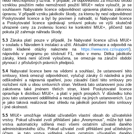
nebo neschopnosti ji užívat. V případě, že odpovědnost za možnou škodu
vzniklou použitím nebo nemožností použití MIUč+ nelze vyloučit, je se
souhlasem Nabyvatele licence odpovědnost upravena platnou zákonnou
úpravou. V případě vzniku jakékoliv škody, za kterou by nesl odpovědnost
Poskytovatel licence a byl by povinen ji nahradit, si Nabyvatel licence
a Poskytovatel licence sjednávají smluvní pokutu ve výši skutečně
uhrazené ceny za zvolenou licenci ke konkrétní MIUč+, přičemž tato
pokuta již zahrnuje náhradu škody.
5.3
Záruka platí pouze v případě, že Nabyvatel licence užívá MIUč+
v souladu s Návodem k instalaci a užití. Aktuální informace a odpovědi na
často kladené otázky naleznete na
https://www.nns.cz/support/
),
nápovědu v programu po stisknutí F1, nebo v menu. Délka jakékoliv
záruky, která není účinně vyloučena, se omezuje na záruční období
plynoucí z příslušných právních předpisů.
5.4
Nabyvatel licence bere na vědomí a souhlasí, že ustanovení této
smlouvy, která omezují odpovědnost, vylučují záruky či následná a jiná
odškodnění a nápravná opatření, jsou zásadní částí této smlouvy pro
rozložení rizik u obou smluvních stran. Veškerá tato ustanovení jsou zde
zakotvena také jménem třetích stran, které Poskytovatel licence
opravňuje k distribuci MIUč+, a platí v jejich prospěch. V důsledku toho
jsou tato ustanovení oddělitelná a nezávisejí na jiných ustanoveních. Lze
je jako taková realizovat bez ohledu na jakékoli porušení této smlouvy
i jiné okolnosti.
5.5
MIUč+ umožňuje vkládat uživatelům vlastní obsah do uživatelské
vrstvy. Pokud uživatel zvolí přihlášení jako „Anonymous“, může být tato
vrstva automaticky sdílená mezi všemi ostatním uživateli daného
administrátorského účtu. Pokud uživatel zvolí přihlášení pod učitelským
účtem, je tato vrstva viditelná všem ostatním uživatelům daného