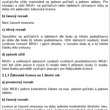
vyučujícího vždy maximálně na jednom počítači a jednom tabletu. Pro
instalaci a užití MIUč+ na počítačích nebo tabletech užívaných žáky je
třeba mít adekvátní žákovské licence.
b) časový rozsah
Není časově omezeno.
c) věcný rozsah
Spouštění na počítačích a tabletech dle bodu a) tohoto pododstavce
po dobu dle bodu b) tohoto pododstavce. Užití datových souborů, které
vzniknou činností MIUč+ i jejich obsahu, v rozsahu bodu a) a b) tohoto
článku této smlouvy.
d) způsob užití
MIUč+ a veškerých datových souborů vzniklých prostřednictvím MIUč+
smí být užito pouze k výuce či studiu nebo k přípravě výuky či studia,
které budou provádět vyučující pracující pro Nabyvatele licence.
3.1.3 Žákovská licence na 1 školní rok
a) prostorový rozsah
Užití MIUč+ jedním konkrétním žákem na max. jednom počítači a jednom
tabletu.
b) časový rozsah:
Licence je časově omezena na dobu jednoho konkrétního školního roku.