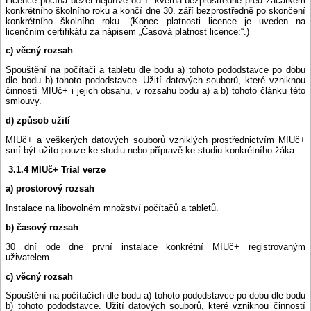
Licence počíná běžet nejdříve od 1. května bezprostředně před začátkem
konkrétního školního roku a končí dne 30. září bezprostředně po skončení
konkrétního školního roku. (Konec platnosti licence je uveden na
licenčním certifikátu za nápisem „Časová platnost licence:“.)
c) věcný rozsah
Spouštění na počítači a tabletu dle bodu a) tohoto pododstavce po dobu
dle bodu b) tohoto pododstavce. Užití datových souborů, které vzniknou
činností MIUč+ i jejich obsahu, v rozsahu bodu a) a b) tohoto článku této
smlouvy.
d) způsob užití
MIUč+ a veškerých datových souborů vzniklých prostřednictvím MIUč+
smí být užito pouze ke studiu nebo přípravě ke studiu konkrétního žáka.
3.1.4 MIUč+ Trial verze
a) prostorový rozsah
Instalace na libovolném množství počítačů a tabletů.
b) časový rozsah
30 dní ode dne první instalace konkrétní MIUč+ registrovaným
uživatelem.
c) věcný rozsah
Spouštění na počítačích dle bodu a) tohoto pododstavce po dobu dle bodu
b) tohoto pododstavce. Užití datových souborů, které vzniknou činností