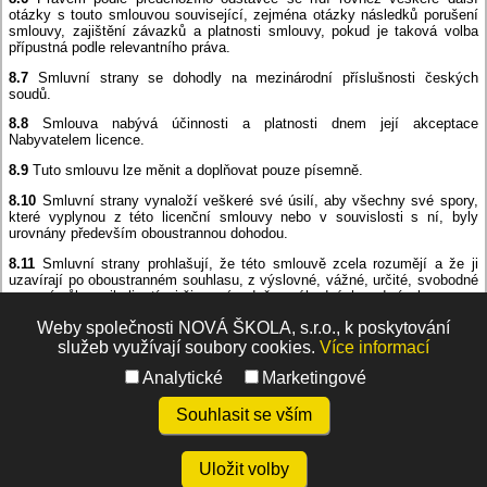
otázky s touto smlouvou související, zejména otázky následků porušení
smlouvy, zajištění závazků a platnosti smlouvy, pokud je taková volba
přípustná podle relevantního práva.
8.7
Smluvní strany se dohodly na mezinárodní příslušnosti českých
soudů.
8.8
Smlouva nabývá účinnosti a platnosti dnem její akceptace
Nabyvatelem licence.
8.9
Tuto smlouvu lze měnit a doplňovat pouze písemně.
8.10
Smluvní strany vynaloží veškeré své úsilí, aby všechny své spory,
které vyplynou z této licenční smlouvy nebo v souvislosti s ní, byly
urovnány především oboustrannou dohodou.
8.11
Smluvní strany prohlašují, že této smlouvě zcela rozumějí a že ji
uzavírají po oboustranném souhlasu, z výslovné, vážné, určité, svobodné
a pravé vůle a nikoli v tísni či za nápadně nevýhodných podmínek.
8.12
Poskytovatel licence zpracovává a uchovává osobní údaje
Weby společnosti NOVÁ ŠKOLA, s.r.o., k poskytování
v rozsahu uvedeném v této smlouvě. Základní aktuální informace
služeb využívají soubory cookies.
Více informací
o zpracování osobních údajů uživatelů MIUč+ najdete na
https://www.nns.cz/blog/miuc-a-gdpr/
. Podrobné aktuální informace
Analytické
Marketingové
o zásadách zpracování osobních údajů Poskytovatelem licence naleznete
na adrese:
https://www.nns.cz/blog/zasady-zpracovani-osobnich-udaju/
.
Souhlasit se vším
Uložit volby