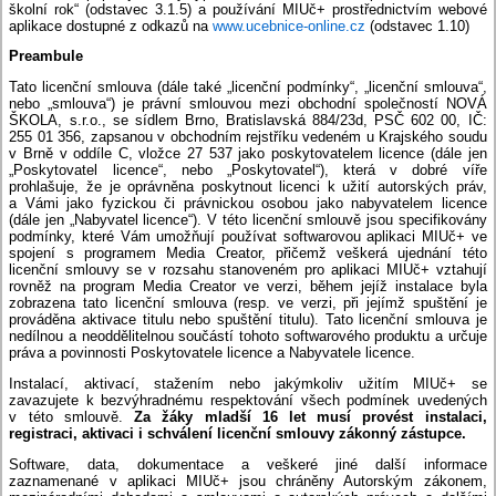
školní rok“ (odstavec 3.1.5) a používání MIUč+ prostřednictvím webové
aplikace dostupné z odkazů na
www.ucebnice-online.cz
(odstavec 1.10)
Preambule
Tato licenční smlouva (dále také „licenční podmínky“, „licenční smlouva“,
nebo „smlouva“) je právní smlouvou mezi obchodní společností NOVÁ
ŠKOLA, s.r.o., se sídlem Brno, Bratislavská 884/23d, PSČ 602 00, IČ:
255 01 356, zapsanou v obchodním rejstříku vedeném u Krajského soudu
v Brně v oddíle C, vložce 27 537 jako poskytovatelem licence (dále jen
„Poskytovatel licence“, nebo „Poskytovatel“), která v dobré víře
prohlašuje, že je oprávněna poskytnout licenci k užití autorských práv,
a Vámi jako fyzickou či právnickou osobou jako nabyvatelem licence
(dále jen „Nabyvatel licence“). V této licenční smlouvě jsou specifikovány
podmínky, které Vám umožňují používat softwarovou aplikaci MIUč+ ve
spojení s programem Media Creator, přičemž veškerá ujednání této
licenční smlouvy se v rozsahu stanoveném pro aplikaci MIUč+ vztahují
rovněž na program Media Creator ve verzi, během jejíž instalace byla
zobrazena tato licenční smlouva (resp. ve verzi, při jejímž spuštění je
prováděna aktivace titulu nebo spuštění titulu). Tato licenční smlouva je
nedílnou a neoddělitelnou součástí tohoto softwarového produktu a určuje
práva a povinnosti Poskytovatele licence a Nabyvatele licence.
Instalací, aktivací, stažením nebo jakýmkoliv užitím MIUč+ se
zavazujete k bezvýhradnému respektování všech podmínek uvedených
v této smlouvě.
Za žáky mladší 16 let musí provést instalaci,
registraci, aktivaci i schválení licenční smlouvy zákonný zástupce.
Software, data, dokumentace a veškeré jiné další informace
zaznamenané v aplikaci MIUč+ jsou chráněny Autorským zákonem,