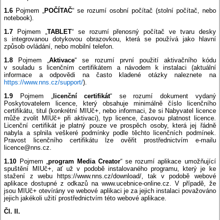
1.6
Pojmem „
POČÍTAČ
“ se rozumí osobní počítač (stolní počítač, nebo
notebook).
1.7
Pojmem „
TABLET
“ se rozumí přenosný počítač ve tvaru desky
s integrovanou dotykovou obrazovkou, která se používá jako hlavní
způsob ovládání, nebo mobilní telefon.
1.8
Pojmem „
Aktivace
“ se rozumí první použití aktivačního kódu
v souladu s licenčním certifikátem a návodem k instalaci (aktuální
informace a odpovědi na často kladené otázky naleznete na
https://www.nns.cz/support/
).
1.9
Pojmem „
licenční certifikát
“ se rozumí dokument vydaný
Poskytovatelem licence, který obsahuje minimálně číslo licenčního
certifikátu, titul (konkrétní MIUč+, nebo informaci, že si Nabyvatel licence
může zvolit MIUč+ při aktivaci), typ licence, časovou platnost licence.
Licenční certifikát je platný pouze ve prospěch osoby, která jej řádně
nabyla a splnila veškeré podmínky podle těchto licenčních podmínek.
Pravost licenčního certifikátu lze ověřit prostřednictvím e-mailu
licence@nns.cz.
1.10
Pojmem „
program Media Creator
“ se rozumí aplikace umožňující
spuštění MIUč+, ať už v podobě instalovaného programu, který je ke
stažení z webu https://www.nns.cz/download/, tak v podobě webové
aplikace dostupné z odkazů na www.ucebnice-online.cz. V případě, že
jsou MIUč+ otevírány ve webové aplikaci je za jejich instalaci považováno
jejich jakékoli užití prostřednictvím této webové aplikace.
Čl. II.