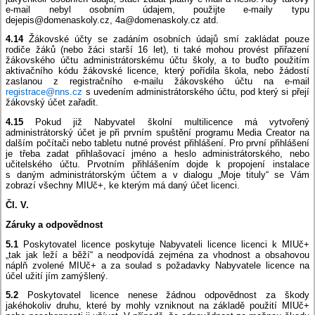
e-mail nebyl osobním údajem, použijte e-maily typu
dejepis@domenaskoly.cz, 4a@domenaskoly.cz atd.
4.14
Žákovské účty se zadáním osobních údajů smí zakládat pouze
rodiče žáků (nebo žáci starší 16 let), ti také mohou provést přiřazení
žákovského účtu administrátorskému účtu školy, a to buďto použitím
aktivačního kódu žákovské licence, který pořídila škola, nebo žádostí
zaslanou z registračního e-mailu žákovského účtu na e-mail
registrace@nns.cz
s uvedením administrátorského účtu, pod který si přejí
žákovský účet zařadit.
4.15
Pokud již Nabyvatel školní multilicence má vytvořený
administrátorský účet je při prvním spuštění programu Media Creator na
dalším počítači nebo tabletu nutné provést přihlášení. Pro první přihlášení
je třeba zadat přihlašovací jméno a heslo administrátorského, nebo
učitelského účtu. Prvotním přihlášením dojde k propojení instalace
s daným administrátorským účtem a v dialogu „Moje tituly“ se Vám
zobrazí všechny MIUč+, ke kterým má daný účet licenci.
Čl. V.
Záruky a odpovědnost
5.1
Poskytovatel licence poskytuje Nabyvateli licence licenci k MIUč+
„tak jak leží a běží“ a neodpovídá zejména za vhodnost a obsahovou
náplň zvolené MIUč+ a za soulad s požadavky Nabyvatele licence na
účel užití jím zamýšlený.
5.2
Poskytovatel licence nenese žádnou odpovědnost za škody
jakéhokoliv druhu, které by mohly vzniknout na základě použití MIUč+