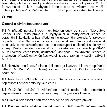
tajemství, obchodní značky a další vlastnická práva pokrývající MIUč+
či vztahující se k ní. Nabyvatel licence bere na vědomí, že MIUč+
zahrnuje chráněné a důvěrné informace, které patří Poskytovateli licence.
Čl. VIII.
Obecná a závěrečná ustanovení
8.1
V případě porušení podmínek této smlouvy ze strany Nabyvatele
licence ztrácí tento práva z ní vyplývající a Poskytovatel licence je
oprávněn ji kdykoliv a bez předchozího upozornění ukončit. V takovém
případě vzniká Nabyvateli licence povinnost na vlastní odpovědnost
a náklady, bezprostředně poté, co se o odstoupení od licenční smlouvy ze
strany Poskytovatele licence dozví, odinstalovat ze všech počítačů
MIUč+ včetně všech kopií, dokumentů, dat apod. Poskytovatel licence je
v takovém případě oprávněn Nabyvateli licence zabránit v dalším užívání
MIUč+.
8.2
Nezávisle na časové platnosti licence je Nabyvatel licence oprávněn
užívat MIUč+ až po bezvýhradném schválení těchto licenčních
podmínek.
8.3
Neplatnost některého ustanovení této licenční smlouvy nezakládá
neplatnost licenční smlouvy jako celku.
8.4
Opožděné jednání či zdržení se jednání podle těchto podmínek
nepředstavuje zřeknutí se práv ze strany Poskytovatele licence.
8.5
Práva a povinnosti stran této smlouvy se řídí českým právem.
8.6
Právem podle předchozího odstavce se řídí rovněž veškeré další