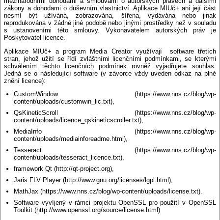
mezinárodními dohodami a smlouvami o autorských právech a dalšími
zákony a dohodami o duševním vlastnictví. Aplikace MIUč+ ani její část
nesmí být užívána, zobrazována, šířena, vydávána nebo jinak
reprodukována v žádné jiné podobě nebo jinými prostředky než v souladu
s ustanoveními této smlouvy. Vykonavatelem autorských práv je
Poskytovatel licence.
Aplikace MIUč+ a program Media Creator využívají software třetích
stran, jehož užití se řídí zvláštními licenčními podmínkami, se kterými
schválením těchto licenčních podmínek rovněž vyjadřujete souhlas.
Jedná se o následující software (v závorce vždy uveden odkaz na plné
znění licence):
CustomWindow (https://www.nns.cz/blog/wp-
content/uploads/customwin_lic.txt),
QsKineticScroll (https://www.nns.cz/blog/wp-
content/uploads/licence_qskineticscroller.txt),
MediaInfo (https://www.nns.cz/blog/wp-
content/uploads/mediainforeadme.html),
Tesseract (https://www.nns.cz/blog/wp-
content/uploads/tesseract_licence.txt),
framework Qt (http://qt-project.org),
Jaris FLV Player (http://www.gnu.org/licenses/lgpl.html),
MathJax (https://www.nns.cz/blog/wp-content/uploads/license.txt).
Software vyvíjený v rámci projektu OpenSSL pro použití v OpenSSL
Toolkit (http://www.openssl.org/source/license.html)