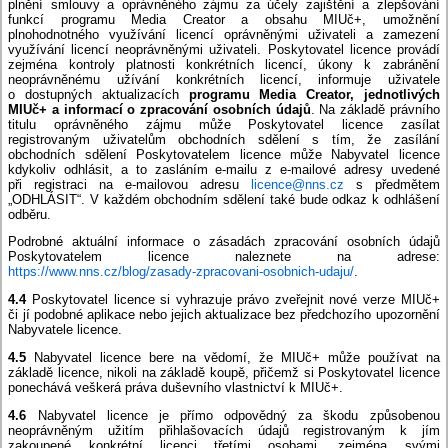
plnění smlouvy a oprávněného zájmu za účely zajištění a zlepšování
funkcí programu Media Creator a obsahu MIUč+, umožnění
plnohodnotného využívání licencí oprávněnými uživateli a zamezení
využívání licencí neoprávněnými uživateli. Poskytovatel licence provádí
zejména kontroly platnosti konkrétních licencí, úkony k zabránění
neoprávněnému užívání konkrétních licencí, informuje uživatele
o dostupných aktualizacích
programu Media Creator, jednotlivých
MIUč+ a informací o zpracování osobních údajů
. Na základě právního
titulu oprávněného zájmu může Poskytovatel licence zasílat
registrovaným uživatelům obchodních sdělení s tím, že zasílání
obchodních sdělení Poskytovatelem licence může Nabyvatel licence
kdykoliv odhlásit, a to zasláním e-mailu z e-mailové adresy uvedené
při registraci na e-mailovou adresu
licence@nns.cz
s předmětem
„ODHLÁSIT“. V každém obchodním sdělení také bude odkaz k odhlášení
odběru.
Podrobné aktuální informace o zásadách zpracování osobních údajů
Poskytovatelem licence naleznete na adrese:
https://www.nns.cz/blog/zasady-zpracovani-osobnich-udaju/
.
4.4
Poskytovatel licence si vyhrazuje právo zveřejnit nové verze MIUč+
či jí podobné aplikace nebo jejich aktualizace bez předchozího upozornění
Nabyvatele licence.
4.5
Nabyvatel licence bere na vědomí, že MIUč+ může používat na
základě licence, nikoli na základě koupě, přičemž si Poskytovatel licence
ponechává veškerá práva duševního vlastnictví k MIUč+.
4.6
Nabyvatel licence je přímo odpovědný za škodu způsobenou
neoprávněným užitím přihlašovacích údajů registrovaným k jím
zakoupené konkrétní licenci třetími osobami, zejména svými