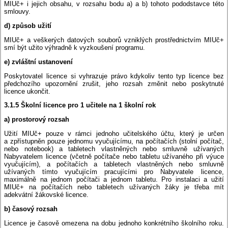
MIUč+ i jejich obsahu, v rozsahu bodu a) a b) tohoto pododstavce této
smlouvy.
d) způsob užití
MIUč+ a veškerých datových souborů vzniklých prostřednictvím MIUč+
smí být užito výhradně k vyzkoušení programu.
e) zvláštní ustanovení
Poskytovatel licence si vyhrazuje právo kdykoliv tento typ licence bez
předchozího upozornění zrušit, jeho rozsah změnit nebo poskytnuté
licence ukončit.
3.1.5 Školní licence pro 1 učitele na 1 školní rok
a) prostorový rozsah
Užití MIUč+ pouze v rámci jednoho učitelského účtu, který je určen
a zpřístupněn pouze jednomu vyučujícímu, na počítačích (stolní počítač,
nebo notebook) a tabletech vlastněných nebo smluvně užívaných
Nabyvatelem licence (včetně počítače nebo tabletu užívaného při výuce
vyučujícím), a počítačích a tabletech vlastněných nebo smluvně
užívaných tímto vyučujícím pracujícími pro Nabyvatele licence,
maximálně na jednom počítači a jednom tabletu. Pro instalaci a užití
MIUč+ na počítačích nebo tabletech užívaných žáky je třeba mít
adekvátní žákovské licence.
b) časový rozsah
Licence je časově omezena na dobu jednoho konkrétního školního roku.