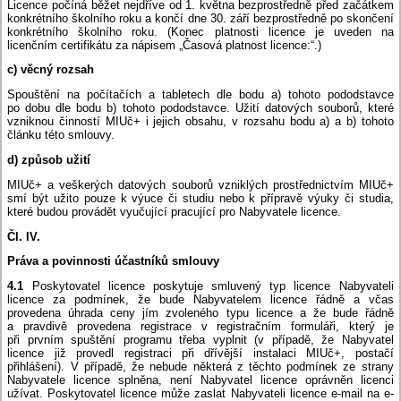
Licence počíná běžet nejdříve od 1. května bezprostředně před začátkem
konkrétního školního roku a končí dne 30. září bezprostředně po skončení
konkrétního školního roku. (Konec platnosti licence je uveden na
licenčním certifikátu za nápisem „Časová platnost licence:“.)
c) věcný rozsah
Spouštění na počítačích a tabletech dle bodu a) tohoto pododstavce
po dobu dle bodu b) tohoto pododstavce. Užití datových souborů, které
vzniknou činností MIUč+ i jejich obsahu, v rozsahu bodu a) a b) tohoto
článku této smlouvy.
d) způsob užití
MIUč+ a veškerých datových souborů vzniklých prostřednictvím MIUč+
smí být užito pouze k výuce či studiu nebo k přípravě výuky či studia,
které budou provádět vyučující pracující pro Nabyvatele licence.
Čl. IV.
Práva a povinnosti účastníků smlouvy
4.1
Poskytovatel licence poskytuje smluvený typ licence Nabyvateli
licence za podmínek, že bude Nabyvatelem licence řádně a včas
provedena úhrada ceny jím zvoleného typu licence a že bude řádně
a pravdivě provedena registrace v registračním formuláři, který je
při prvním spuštění programu třeba vyplnit (v případě, že Nabyvatel
licence již provedl registraci při dřívější instalaci MIUč+, postačí
přihlášení). V případě, že nebude některá z těchto podmínek ze strany
Nabyvatele licence splněna, není Nabyvatel licence oprávněn licenci
užívat. Poskytovatel licence může zaslat Nabyvateli licence e-mail na e-