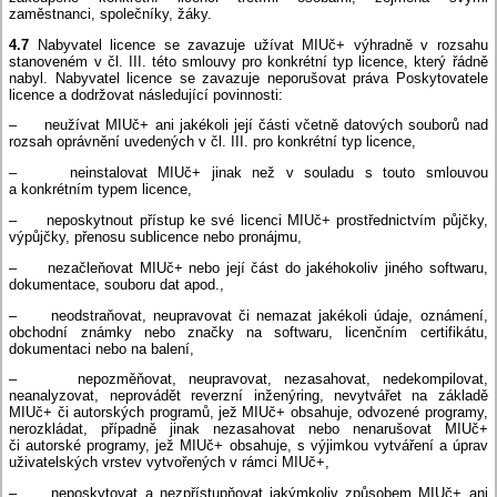
zaměstnanci, společníky, žáky.
4.7
Nabyvatel licence se zavazuje užívat MIUč+ výhradně v rozsahu
stanoveném v čl. III. této smlouvy pro konkrétní typ licence, který řádně
nabyl. Nabyvatel licence se zavazuje neporušovat práva Poskytovatele
licence a dodržovat následující povinnosti:
– neužívat MIUč+ ani jakékoli její části včetně datových souborů nad
rozsah oprávnění uvedených v čl. III. pro konkrétní typ licence,
– neinstalovat MIUč+ jinak než v souladu s touto smlouvou
a konkrétním typem licence,
– neposkytnout přístup ke své licenci MIUč+ prostřednictvím půjčky,
výpůjčky, přenosu sublicence nebo pronájmu,
– nezačleňovat MIUč+ nebo její část do jakéhokoliv jiného softwaru,
dokumentace, souboru dat apod.,
– neodstraňovat, neupravovat či nemazat jakékoli údaje, oznámení,
obchodní známky nebo značky na softwaru, licenčním certifikátu,
dokumentaci nebo na balení,
– nepozměňovat, neupravovat, nezasahovat, nedekompilovat,
neanalyzovat, neprovádět reverzní inženýring, nevytvářet na základě
MIUč+ či autorských programů, jež MIUč+ obsahuje, odvozené programy,
nerozkládat, případně jinak nezasahovat nebo nenarušovat MIUč+
či autorské programy, jež MIUč+ obsahuje, s výjimkou vytváření a úprav
uživatelských vrstev vytvořených v rámci MIUč+,
– neposkytovat a nezpřístupňovat jakýmkoliv způsobem MIUč+ ani