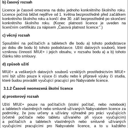
b) časový rozsah
Licence je časově omezena na dobu jednoho konkrétního školního roku.
Licence počíná běžet nejdříve od 1. května bezprostředně před začátkem
konkrétního školního roku a končí dne 30. září bezprostředně po skončení
konkrétního školního roku. (Konec platnosti licence je uveden na
licenčním certifikátu za nápisem „Časová platnost licence:“.)
c) věcný rozsah
Spouštění na počítačích a tabletech dle bodu a) tohoto pododstavce
po dobu dle bodu b) tohoto pododstavce. Užití datových souborů, které
vzniknou činností MIUč+ i jejich obsahu, v rozsahu bodu a) a b) tohoto
článku této smlouvy.
d) způsob užití
MIUč+ a veškerých datových souborů vzniklých prostřednictvím MIUč+
smí být užito pouze k výuce či studiu nebo k přípravě výuky či studia,
které budou provádět vyučující pracující pro Nabyvatele licence.
3.1.2 Časově neomezená školní licence
a) prostorový rozsah
Užití MIUč+ pouze na počítačích (stolní počítač, nebo notebook)
a tabletech vlastněných nebo smluvně užívaných Nabyvatelem licence za
podmínky, že jsou určeny a užívány výhradně pro práci vyučujících
(včetně počítače nebo tabletu užívaného při výuce vyučujícím)
a počítačích a tabletech vlastněných nebo smluvně užívaných
vyučujícími pracujícími pro Nabyvatele licence, a to u každého