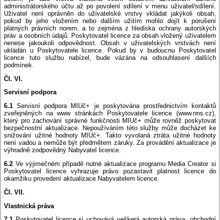
administrátorského účtu až po povolení sdílení v menu uživatel/sdílení.
Uživatel není oprávněn do uživatelské vrstvy vkládat jakýkoli obsah,
pokud by jeho vložením nebo dalším užitím mohlo dojít k porušení
platných právních norem, a to zejména z hlediska ochrany autorských
práv a osobních údajů. Poskytovatel licence za obsah vložený uživatelem
nenese jakoukoli odpovědnost. Obsah v uživatelských vrstvách není
ukládán u Poskytovatele licence. Pokud by v budoucnu Poskytovatel
licence tuto službu nabízel, bude vázána na odsouhlasení dalších
podmínek.
Čl. VI.
Servisní podpora
6.1
Servisní podpora MIUč+ je poskytována prostřednictvím kontaktů
zveřejněných na www stránkách Poskytovatele licence (www.nns.cz),
který pro zachování správné funkčnosti MIUč+ může rovněž poskytovat
bezpečnostní aktualizace. Nepoužíváním této služby může docházet ke
snižování užitné hodnoty MIUč+. Takto vyvolaná ztráta užitné hodnoty
není vadou a nemůže být předmětem záruky. Za provádění aktualizace je
výhradně zodpovědný Nabyvatel licence.
6.2
Ve výjimečném případě nutné aktualizace programu Media Creator si
Poskytovatel licence vyhrazuje právo pozastavit platnost licence do
okamžiku provedení aktualizace Nabyvatelem licence.
Čl. VII.
Vlastnická práva
7.1
Poskytovatel licence si uchovává veškerá autorská práva, obchodní