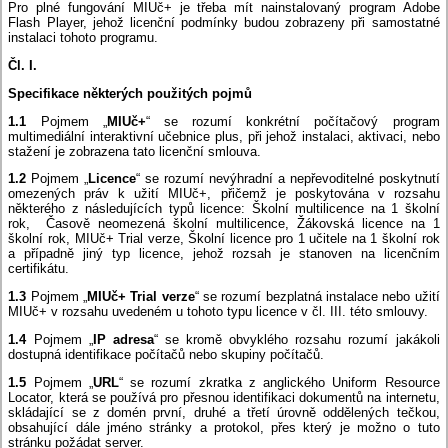
Pro plné fungování MIUč+ je třeba mít nainstalovaný program Adobe
Flash Player, jehož licenční podmínky budou zobrazeny při samostatné
instalaci tohoto programu.
Čl. I.
Specifikace některých použitých pojmů
1.1
Pojmem „
MIUč+
“ se rozumí konkrétní počítačový program
multimediální interaktivní učebnice plus, při jehož instalaci, aktivaci, nebo
stažení je zobrazena tato licenční smlouva.
1.2
Pojmem „
Licence
“ se rozumí nevýhradní a nepřevoditelné poskytnutí
omezených práv k užití MIUč+, přičemž je poskytována v rozsahu
některého z následujících typů licence: Školní multilicence na 1 školní
rok, Časově neomezená školní multilicence, Žákovská licence na 1
školní rok, MIUč+ Trial verze, Školní licence pro 1 učitele na 1 školní rok
a případně jiný typ licence, jehož rozsah je stanoven na licenčním
certifikátu.
1.3
Pojmem „
MIUč+ Trial verze
“ se rozumí bezplatná instalace nebo užití
MIUč+ v rozsahu uvedeném u tohoto typu licence v čl. III. této smlouvy.
1.4
Pojmem „
IP adresa
“ se kromě obvyklého rozsahu rozumí jakákoli
dostupná identifikace počítačů nebo skupiny počítačů.
1.5
Pojmem „
URL
“ se rozumí zkratka z anglického Uniform Resource
Locator, která se používá pro přesnou identifikaci dokumentů na internetu,
skládající se z domén první, druhé a třetí úrovně oddělených tečkou,
obsahující dále jméno stránky a protokol, přes který je možno o tuto
stránku požádat server.