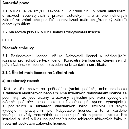
Autorské právo
2.1
MIUč+ je ve smyslu zákona č. 121/2000 Sb., o právu autorském,
o právech souvisejících s právem autorským a o změně některých
zákonů ve znění jeho pozdějších novelizací (dále jen „Autorský zákon“)
autorským dílem.
2.2
Majetková práva k MIUč+ náleží Poskytovateli licence.
Čl. III.
Předmět smlouvy
3.1
Poskytovatel licence uděluje Nabyvateli licenci v následujícím
rozsahu, pro jednotlivé typy licencí. Konkrétní typ licence, kterým se řídí
práva Nabyvatele licence, je uveden na
Licenčním certifikátu
.
3.1.1 Školní multilicence na 1 školní rok
a) prostorový rozsah
Užití MIUč+ pouze na počítačích (stolní počítač, nebo notebook)
a tabletech vlastněných nebo smluvně užívaných Nabyvatelem licence za
podmínky, že jsou určeny a užívány výhradně pro práci vyučujících
(včetně počítače nebo tabletu užívaného při výuce vyučujícím),
a počítačích a tabletech vlastněných nebo smluvně užívaných
vyučujícími pracujícími pro Nabyvatele licence, a to u každého
vyučujícího vždy maximálně na jednom počítači a jednom tabletu. Pro
instalaci a užití MIUč+ na počítačích nebo tabletech užívaných žáky je
třeba mít adekvátní žákovské licence.