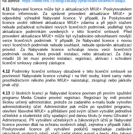
na adrese:
https://www.nns.cz/blog/zasady-zpracovani-osobnich-udaju/
.
4.11
Nabyvatel licence může být o aktualizacích MIUč+ Poskytovatelem
licence informován. Za správné provedení aktualizace MIUč+ je
odpovědný výhradně Nabyvatel licence. V případě, že Poskytovatel
licence uvolní některé aktualizace MIUč+ zdarma a při jejich stažení
nebude požadovat schválení nových licenčních podmínek, podléhají tyto
aktualizace podmínkám uvedených v této licenční smlouvě. Před
provedení aktualizace MIUč+ může být vyžadováno odsouhlasení novější
verze licenčních podmínek. V případě, že Nabyvatel licence s novou
verzí licenčních podmínek nebude souhlasit, nebude oprávněn aktualizaci
provést. Za Nabyvatele licence schvaluje novou verzi licenčních
podmínek osoba, která provádí instalaci, nebo aktualizaci. Za žáky
mladší 16 let musí provést instalaci, registraci, aktivaci i schválení
licenční smlouvy zákonný zástupce.
4.12
Podmínky licenční smlouvy obsažené v této licenční smlouvě se
povinností Nabyvatele licence vztahují i na třetí osoby, které samy nebo
prostřednictvím někoho jiného MIUč+ nainstalují, zkopírují nebo jakkoliv
jinak užijí.
4.13
U školních licencí je Nabyvatel licence povinen při prvním spuštění
programu Media Creator provést registraci. Registraci by měl provést
školou určený administrátor, protože ze zadaného e-mailu bude vytvořen
administrátorský účet. Administrátor pak může po spuštění programu,
otevření libovolné MIUč+ a přihlášení pod svým účtem vytvářet jednotlivé
učitelské a studentské účty spadající pod danou školu (v menu Uživatel >
Administrace). Při vytváření učitelských a žákovských účtů je Nabyvatel
licence povinen dbát na ochranu osobních údajů, zejména v případě žáků.
Poskytovatel licence při vytváření podúčtů nepožaduje zadávání
jakýchkoli osobních údajů, stačí zadat platný e-mail a heslo. Aby takový