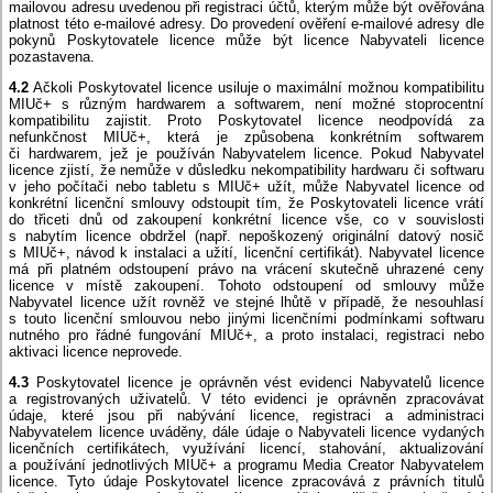
mailovou adresu uvedenou při registraci účtů, kterým může být ověřována
platnost této e-mailové adresy. Do provedení ověření e-mailové adresy dle
pokynů Poskytovatele licence může být licence Nabyvateli licence
pozastavena.
4.2
Ačkoli Poskytovatel licence usiluje o maximální možnou kompatibilitu
MIUč+ s různým hardwarem a softwarem, není možné stoprocentní
kompatibilitu zajistit. Proto Poskytovatel licence neodpovídá za
nefunkčnost MIUč+, která je způsobena konkrétním softwarem
či hardwarem, jež je používán Nabyvatelem licence. Pokud Nabyvatel
licence zjistí, že nemůže v důsledku nekompatibility hardwaru či softwaru
v jeho počítači nebo tabletu s MIUč+ užít, může Nabyvatel licence od
konkrétní licenční smlouvy odstoupit tím, že Poskytovateli licence vrátí
do třiceti dnů od zakoupení konkrétní licence vše, co v souvislosti
s nabytím licence obdržel (např. nepoškozený originální datový nosič
s MIUč+, návod k instalaci a užití, licenční certifikát). Nabyvatel licence
má při platném odstoupení právo na vrácení skutečně uhrazené ceny
licence v místě zakoupení. Tohoto odstoupení od smlouvy může
Nabyvatel licence užít rovněž ve stejné lhůtě v případě, že nesouhlasí
s touto licenční smlouvou nebo jinými licenčními podmínkami softwaru
nutného pro řádné fungování MIUč+, a proto instalaci, registraci nebo
aktivaci licence neprovede.
4.3
Poskytovatel licence je oprávněn vést evidenci Nabyvatelů licence
a registrovaných uživatelů. V této evidenci je oprávněn zpracovávat
údaje, které jsou při nabývání licence, registraci a administraci
Nabyvatelem licence uváděny, dále údaje o Nabyvateli licence vydaných
licenčních certifikátech, využívání licencí, stahování, aktualizování
a používání jednotlivých MIUč+ a programu Media Creator Nabyvatelem
licence. Tyto údaje Poskytovatel licence zpracovává z právních titulů