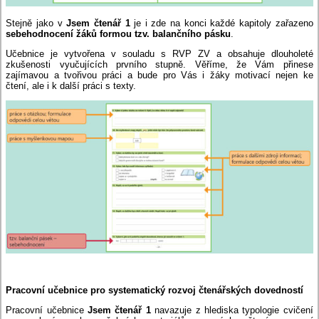
Stejně jako v
Jsem čtenář 1
je i zde na konci každé kapitoly zařazeno
sebehodnocení žáků formou tzv. balančního pásku
.
Učebnice je vytvořena v souladu s RVP ZV a obsahuje dlouholeté
zkušenosti vyučujících prvního stupně. Věříme, že Vám přinese
zajímavou a tvořivou práci a bude pro Vás i žáky motivací nejen ke
čtení, ale i k další práci s texty.
Pracovní učebnice pro systematický rozvoj čtenářských dovedností
Pracovní učebnice
Jsem čtenář 1
navazuje z hlediska typologie cvičení