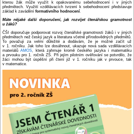
kterou žák může využít k opakovanému sebehodnocení i v jiných
předmětech. Využití vzdělávacích tvrzení k sebehodnocení představuje
základ k zavádění
formativního hodnocení
.
Máte nějaké další doporučení, jak rozvíjet čtenářskou gramotnost
u žáků?
ČŠI doporučuje podporovat rozvoj čtenářské gramotnosti žáků i v jiných
předmětech než český jazyk a literatura včetně přírodovědných předmětů.
To považuji za velmi důležité a dodávám, že je možné začít už
v 1. ročníku. Jak toho lze dosáhnout, ukazuje nová sada vzdělávacích
materiálů
AMOS
, která zahrnuje kromě českého jazyka i matematiku
a prvouku pro 1. ročník ZŠ. Při jejím pilotním ověřování se potvrdilo, že
žáci mohou být úspěšní při čtení již v 1. ročníku jak v prvouce, tak
v matematice.