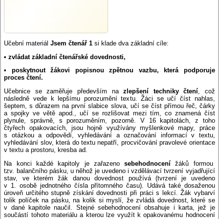
Učební materiál
Jsem čtenář 1
si klade dva základní cíle:
• zvládat základní čtenářské dovednosti,
• poskytnout žákovi popisnou zpětnou vazbu, která podporuje
proces čtení.
Učebnice se zaměřuje především na
zlepšení techniky čtení
, což
následně vede k lepšímu porozumění textu. Žáci se učí číst nahlas,
šeptem, s důrazem na první slabice slova, učí se číst přímou řeč, čárky
a spojky ve větě apod., učí se rozlišovat mezi tím, co znamená číst
plynule, správně, s porozuměním, pozorně. V 16 kapitolách, z toho
čtyřech opakovacích, jsou hojně využívány myšlenkové mapy, práce
s otázkou a odpovědí, vyhledávání a označování informací v textu,
vyhledávání slov, která do textu nepatří, procvičování pravolevé orientace
v textu a prostoru, kresba ad.
Na konci každé kapitoly je zařazeno
sebehodnocení
žáků formou
tzv. balančního pásku, u něhož je uvedeno i vzdělávací tvrzení vyjadřující
stav, ve kterém žák danou dovednost používá (tvrzení je uvedeno
v 1. osobě jednotného čísla přítomného času). Udává také dosaženou
úroveň určitého stupně získání dovednosti při práci s lekcí. Žák vybarví
tolik políček na pásku, na kolik si myslí, že zvládá dovednost, které se
v dané kapitole naučil. Stejné sebehodnocení obsahuje i karta, jež je
součástí tohoto materiálu a kterou lze využít k opakovanému hodnocení