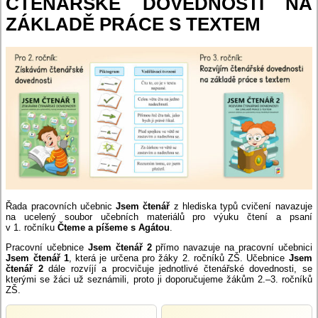
ČTENÁŘSKÉ DOVEDNOSTI NA
ZÁKLADĚ PRÁCE S TEXTEM
Řada pracovních učebnic
Jsem čtenář
z hlediska typů cvičení navazuje
na ucelený soubor učebních materiálů pro výuku čtení a psaní
v 1. ročníku
Čteme a píšeme s Agátou
.
Pracovní učebnice
Jsem čtenář 2
přímo navazuje na pracovní učebnici
Jsem čtenář 1
, která je určena pro žáky 2. ročníků ZŠ. Učebnice
Jsem
čtenář 2
dále rozvíjí a procvičuje jednotlivé čtenářské dovednosti, se
kterými se žáci už seznámili, proto ji doporučujeme žákům 2.–3. ročníků
ZŠ.