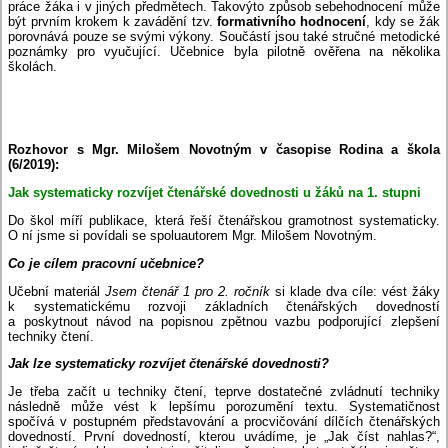
práce žáka i v jiných předmětech. Takovýto způsob sebehodnocení může
být prvním krokem k zavádění tzv.
formativního hodnocení
, kdy se žák
porovnává pouze se svými výkony. Součástí jsou také stručné metodické
poznámky pro vyučující. Učebnice byla pilotně ověřena na několika
školách.
Rozhovor s Mgr. Milošem Novotným v časopise Rodina a škola
(6/2019):
Jak systematicky rozvíjet čtenářské dovednosti u žáků na 1. stupni
Do škol míří publikace, která řeší čtenářskou gramotnost systematicky.
O ní jsme si povídali se spoluautorem Mgr. Milošem Novotným.
Co je cílem pracovní učebnice?
Učební materiál
Jsem čtenář 1 pro 2. ročník
si klade dva cíle: vést žáky
k systematickému rozvoji základních čtenářských dovedností
a poskytnout návod na popisnou zpětnou vazbu podporující zlepšení
techniky čtení.
Jak lze systematicky rozvíjet čtenářské dovednosti?
Je třeba začít u techniky čtení, teprve dostatečné zvládnutí techniky
následně může vést k lepšímu porozumění textu. Systematičnost
spočívá v postupném představování a procvičování dílčích čtenářských
dovedností. První dovedností, kterou uvádíme, je „Jak číst nahlas?“,