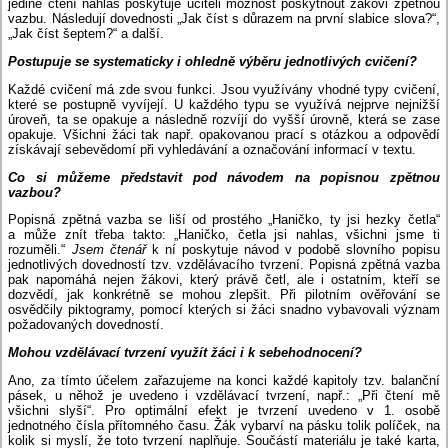
jedině čtení nahlas poskytuje učiteli možnost poskytnout žákovi zpětnou
vazbu. Následují dovednosti „Jak číst s důrazem na první slabice slova?“,
„Jak číst šeptem?“ a další.
Postupuje se systematicky i ohledně výběru jednotlivých cvičení?
Každé cvičení má zde svou funkci. Jsou využívány vhodné typy cvičení,
které se postupně vyvíjejí. U každého typu se využívá nejprve nejnižší
úroveň, ta se opakuje a následně rozvíjí do vyšší úrovně, která se zase
opakuje. Všichni žáci tak např. opakovanou prací s otázkou a odpovědí
získávají sebevědomí při vyhledávání a označování informací v textu.
Co si můžeme představit pod návodem na popisnou zpětnou
vazbou?
Popisná zpětná vazba se liší od prostého „Haničko, ty jsi hezky četla“
a může znít třeba takto: „Haničko, četla jsi nahlas, všichni jsme ti
rozuměli.“
Jsem čtenář
k ní poskytuje návod v podobě slovního popisu
jednotlivých dovedností tzv. vzdělávacího tvrzení. Popisná zpětná vazba
pak napomáhá nejen žákovi, který právě četl, ale i ostatním, kteří se
dozvědí, jak konkrétně se mohou zlepšit. Při pilotním ověřování se
osvědčily piktogramy, pomocí kterých si žáci snadno vybavovali význam
požadovaných dovedností.
Mohou vzdělávací tvrzení využít žáci i k sebehodnocení?
Ano, za tímto účelem zařazujeme na konci každé kapitoly tzv. balanční
pásek, u něhož je uvedeno i vzdělávací tvrzení, např.: „Při čtení mě
všichni slyší“. Pro optimální efekt je tvrzení uvedeno v 1. osobě
jednotného čísla přítomného času. Žák vybarví na pásku tolik políček, na
kolik si myslí, že toto tvrzení naplňuje. Součástí materiálu je také karta,