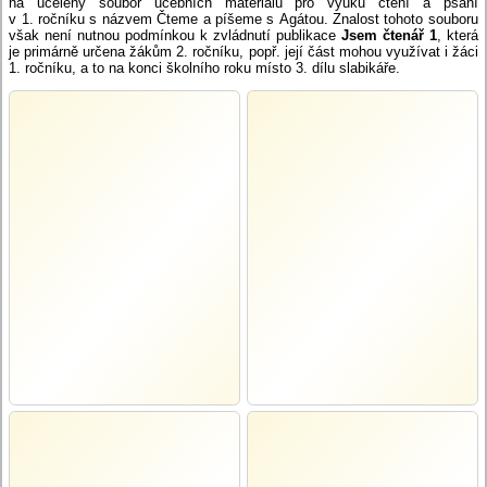
na ucelený soubor učebních materiálů pro výuku čtení a psaní
v 1. ročníku s názvem Čteme a píšeme s Agátou. Znalost tohoto souboru
však není nutnou podmínkou k zvládnutí publikace
Jsem čtenář 1
, která
je primárně určena žákům 2. ročníku, popř. její část mohou využívat i žáci
1. ročníku, a to na konci školního roku místo 3. dílu slabikáře.