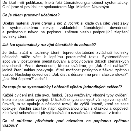
Do škol míří publikace, která řeší čtenářskou gramotnost systematicky.
O ní jsme si povídali se spoluautorem Mgr. Milošem Novotným.
Co je cílem pracovní učebnice?
Učební materiál
Jsem čtenář 1 pro 2. ročník
si klade dva cíle: vést žáky
k systematickému rozvoji základních čtenářských dovedností
a poskytnout návod na popisnou zpětnou vazbu podporující zlepšení
techniky čtení.
Jak lze systematicky rozvíjet čtenářské dovednosti?
Je třeba začít u techniky čtení, teprve dostatečné zvládnutí techniky
následně může vést k lepšímu porozumění textu. Systematičnost
spočívá v postupném představování a procvičování dílčích čtenářských
dovedností. První dovedností, kterou uvádíme, je „Jak číst nahlas?“,
jedině čtení nahlas poskytuje učiteli možnost poskytnout žákovi zpětnou
vazbu. Následují dovednosti „Jak číst s důrazem na první slabice slova?“,
„Jak číst šeptem?“ a další.
Postupuje se systematicky i ohledně výběru jednotlivých cvičení?
Každé cvičení má zde svou funkci. Jsou využívány vhodné typy cvičení,
které se postupně vyvíjejí. U každého typu se využívá nejprve nejnižší
úroveň, ta se opakuje a následně rozvíjí do vyšší úrovně, která se zase
opakuje. Všichni žáci tak např. opakovanou prací s otázkou a odpovědí
získávají sebevědomí při vyhledávání a označování informací v textu.
Co si můžeme představit pod návodem na popisnou zpětnou
vazbou?