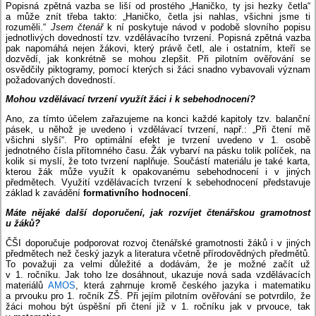
Popisná zpětná vazba se liší od prostého „Haničko, ty jsi hezky četla“
a může znít třeba takto: „Haničko, četla jsi nahlas, všichni jsme ti
rozuměli.“
Jsem čtenář
k ní poskytuje návod v podobě slovního popisu
jednotlivých dovedností tzv. vzdělávacího tvrzení. Popisná zpětná vazba
pak napomáhá nejen žákovi, který právě četl, ale i ostatním, kteří se
dozvědí, jak konkrétně se mohou zlepšit. Při pilotním ověřování se
osvědčily piktogramy, pomocí kterých si žáci snadno vybavovali význam
požadovaných dovedností.
Mohou vzdělávací tvrzení využít žáci i k sebehodnocení?
Ano, za tímto účelem zařazujeme na konci každé kapitoly tzv. balanční
pásek, u něhož je uvedeno i vzdělávací tvrzení, např.: „Při čtení mě
všichni slyší“. Pro optimální efekt je tvrzení uvedeno v 1. osobě
jednotného čísla přítomného času. Žák vybarví na pásku tolik políček, na
kolik si myslí, že toto tvrzení naplňuje. Součástí materiálu je také karta,
kterou žák může využít k opakovanému sebehodnocení i v jiných
předmětech. Využití vzdělávacích tvrzení k sebehodnocení představuje
základ k zavádění
formativního hodnocení
.
Máte nějaké další doporučení, jak rozvíjet čtenářskou gramotnost
u žáků?
ČŠI doporučuje podporovat rozvoj čtenářské gramotnosti žáků i v jiných
předmětech než český jazyk a literatura včetně přírodovědných předmětů.
To považuji za velmi důležité a dodávám, že je možné začít už
v 1. ročníku. Jak toho lze dosáhnout, ukazuje nová sada vzdělávacích
materiálů
AMOS
, která zahrnuje kromě českého jazyka i matematiku
a prvouku pro 1. ročník ZŠ. Při jejím pilotním ověřování se potvrdilo, že
žáci mohou být úspěšní při čtení již v 1. ročníku jak v prvouce, tak