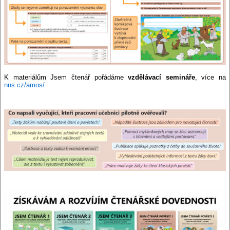
K materiálům Jsem čtenář pořádáme
vzdělávací semináře
, více na
nns.cz/amos/