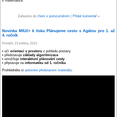
v matematice.
Zařazeno do
čtení s porozuměním
|
Přidat komentář »
Novinka MIUč+ k tisku Plánujeme cestu s Agátou pro 1. až
4. ročník
Pondělí, 23 května, 2022
• učí
orientaci v prostoru
z pohledu postavy
• představuje
základy algoritmizace
• umožňuje
interaktivní plánování cesty
• připravuje na
informatiku od 1. ročníku
Prohlédněte si
autorské představení materiálu
: