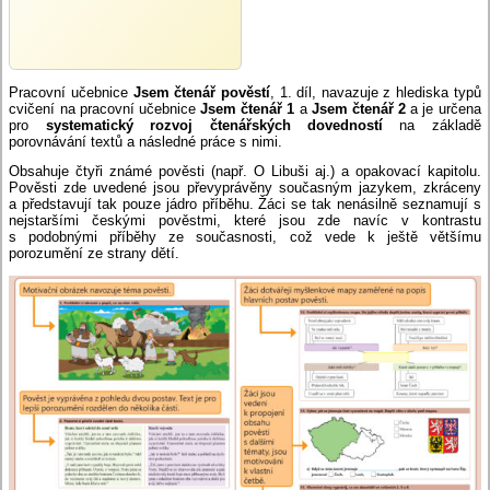
Pracovní učebnice
Jsem čtenář pověstí
, 1. díl, navazuje z hlediska typů
cvičení na pracovní učebnice
Jsem čtenář 1
a
Jsem čtenář 2
a je určena
pro
systematický rozvoj čtenářských dovedností
na základě
porovnávání textů a následné práce s nimi.
Obsahuje čtyři známé pověsti (např. O Libuši aj.) a opakovací kapitolu.
Pověsti zde uvedené jsou převyprávěny současným jazykem, zkráceny
a představují tak pouze jádro příběhu. Žáci se tak nenásilně seznamují s
nejstaršími českými pověstmi, které jsou zde navíc v kontrastu
s podobnými příběhy ze současnosti, což vede k ještě většímu
porozumění ze strany dětí.