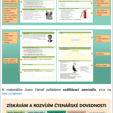
K materiálům Jsem čtenář pořádáme
vzdělávací semináře
, více na
nns.cz/amos/