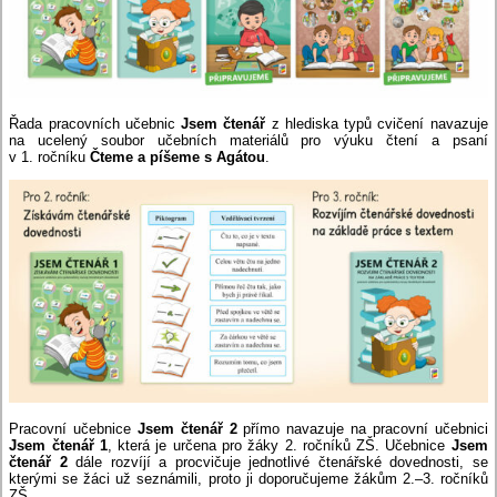
Řada pracovních učebnic
Jsem čtenář
z hlediska typů cvičení navazuje
na ucelený soubor učebních materiálů pro výuku čtení a psaní
v 1. ročníku
Čteme a píšeme s Agátou
.
Pracovní učebnice
Jsem čtenář 2
přímo navazuje na pracovní učebnici
Jsem čtenář 1
, která je určena pro žáky 2. ročníků ZŠ. Učebnice
Jsem
čtenář 2
dále rozvíjí a procvičuje jednotlivé čtenářské dovednosti, se
kterými se žáci už seznámili, proto ji doporučujeme žákům 2.–3. ročníků
ZŠ.