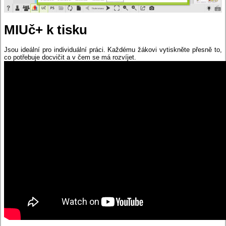
MIUč+ k tisku
Jsou ideální pro individuální práci. Každému žákovi vytiskněte přesně to,
co potřebuje docvičit a v čem se má rozvíjet.