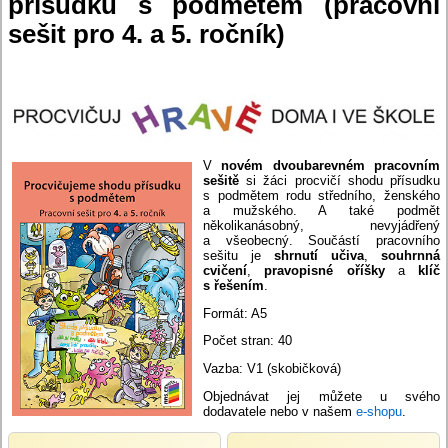
přísudku s podmětem (pracovní
sešit pro 4. a 5. ročník)
V
novém dvoubarevném pracovním
sešitě
si žáci procvičí shodu přísudku
s podmětem rodu středního, ženského
a mužského. A také podmět
několikanásobný, nevyjádřený
a všeobecný. Součástí pracovního
sešitu je
shrnutí učiva
,
souhrnná
cvičení
,
pravopisné oříšky
a
klíč
s řešením
.
Formát: A5
Počet stran: 40
Vazba: V1 (skobičková)
Objednávat jej můžete u svého
dodavatele nebo v našem
e-shopu
.