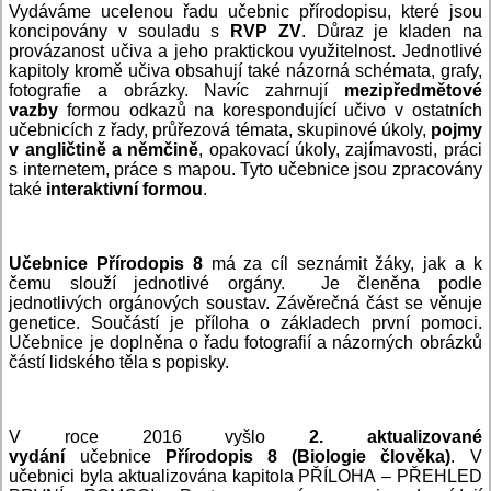
Vydáváme ucelenou řadu učebnic přírodopisu, které jsou
koncipovány v souladu s
RVP ZV
. Důraz je kladen na
provázanost učiva a jeho praktickou využitelnost. Jednotlivé
kapitoly kromě učiva obsahují také názorná schémata, grafy,
fotografie a obrázky. Navíc zahrnují
mezipředmětové
vazby
formou odkazů na korespondující učivo v ostatních
učebnicích z řady, průřezová témata, skupinové úkoly,
pojmy
v angličtině a němčině
, opakovací úkoly, zajímavosti, práci
s internetem, práce s mapou. Tyto učebnice jsou zpracovány
také
interaktivní formou
.
Učebnice Přírodopis 8
má za cíl seznámit žáky, jak a k
čemu slouží jednotlivé orgány. Je členěna podle
jednotlivých orgánových soustav. Závěrečná část se věnuje
genetice. Součástí je příloha o základech první pomoci.
Učebnice je doplněna o řadu fotografií a názorných obrázků
částí lidského těla s popisky.
V roce 2016 vyšlo
2. aktualizované
vydání
učebnice
Přírodopis 8 (Biologie člověka)
. V
učebnici byla aktualizována kapitola PŘÍLOHA – PŘEHLED