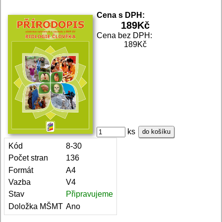
Cena s DPH:
189
Kč
Cena bez DPH:
189Kč
ks
do košíku
Kód
8-30
Počet stran
136
Formát
A4
Vazba
V4
Stav
Připravujeme
Doložka MŠMT
Ano