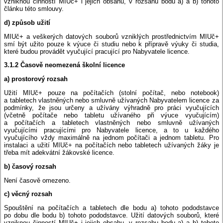
vzniknou činností MIUč+ i jejich obsahu, v rozsahu bodu a) a b) tohoto
článku této smlouvy.
d) způsob užití
MIUč+ a veškerých datových souborů vzniklých prostřednictvím MIUč+
smí být užito pouze k výuce či studiu nebo k přípravě výuky či studia,
které budou provádět vyučující pracující pro Nabyvatele licence.
3.1.2 Časově neomezená školní licence
a) prostorový rozsah
Užití MIUč+ pouze na počítačích (stolní počítač, nebo notebook)
a tabletech vlastněných nebo smluvně užívaných Nabyvatelem licence za
podmínky, že jsou určeny a užívány výhradně pro práci vyučujících
(včetně počítače nebo tabletu užívaného při výuce vyučujícím)
a počítačích a tabletech vlastněných nebo smluvně užívaných
vyučujícími pracujícími pro Nabyvatele licence, a to u každého
vyučujícího vždy maximálně na jednom počítači a jednom tabletu. Pro
instalaci a užití MIUč+ na počítačích nebo tabletech užívaných žáky je
třeba mít adekvátní žákovské licence.
b) časový rozsah
Není časově omezeno.
c) věcný rozsah
Spouštění na počítačích a tabletech dle bodu a) tohoto pododstavce
po dobu dle bodu b) tohoto pododstavce. Užití datových souborů, které
vzniknou činností MIUč+ i jejich obsahu, v rozsahu bodu a) a b) tohoto