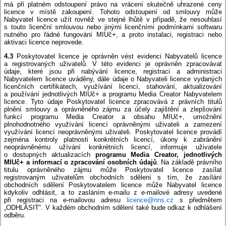
má při platném odstoupení právo na vrácení skutečně uhrazené ceny
licence v místě zakoupení. Tohoto odstoupení od smlouvy může
Nabyvatel licence užít rovněž ve stejné lhůtě v případě, že nesouhlasí
s touto licenční smlouvou nebo jinými licenčními podmínkami softwaru
nutného pro řádné fungování MIUč+, a proto instalaci, registraci nebo
aktivaci licence neprovede.
4.3
Poskytovatel licence je oprávněn vést evidenci Nabyvatelů licence
a registrovaných uživatelů. V této evidenci je oprávněn zpracovávat
údaje, které jsou při nabývání licence, registraci a administraci
Nabyvatelem licence uváděny, dále údaje o Nabyvateli licence vydaných
licenčních certifikátech, využívání licencí, stahování, aktualizování
a používání jednotlivých MIUč+ a programu Media Creator Nabyvatelem
licence. Tyto údaje Poskytovatel licence zpracovává z právních titulů
plnění smlouvy a oprávněného zájmu za účely zajištění a zlepšování
funkcí programu Media Creator a obsahu MIUč+, umožnění
plnohodnotného využívání licencí oprávněnými uživateli a zamezení
využívání licencí neoprávněnými uživateli. Poskytovatel licence provádí
zejména kontroly platnosti konkrétních licencí, úkony k zabránění
neoprávněnému užívání konkrétních licencí, informuje uživatele
o dostupných aktualizacích
programu Media Creator, jednotlivých
MIUč+ a informací o zpracování osobních údajů
. Na základě právního
titulu oprávněného zájmu může Poskytovatel licence zasílat
registrovaným uživatelům obchodních sdělení s tím, že zasílání
obchodních sdělení Poskytovatelem licence může Nabyvatel licence
kdykoliv odhlásit, a to zasláním e-mailu z e-mailové adresy uvedené
při registraci na e-mailovou adresu
licence@nns.cz
s předmětem
„ODHLÁSIT“. V každém obchodním sdělení také bude odkaz k odhlášení
odběru.