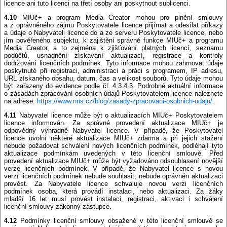
licence ani tuto licenci na třetí osoby ani poskytnout sublicenci.
4.10
MIUč+ a program Media Creator mohou pro plnění smlouvy
a z oprávněného zájmu Poskytovatele licence přijímat a odesílat příkazy
a údaje o Nabyvateli licence do a ze serveru Poskytovatele licence, nebo
jím pověřeného subjektu, k zajištění správné funkce MIUč+ a programu
Media Creator, a to zejména k zjišťování platných licencí, seznamu
podúčtů, usnadnění získávání aktualizací, registrace a kontroly
dodržování licenčních podmínek. Tyto informace mohou zahrnovat údaje
poskytnuté při registraci, administraci a práci s programem, IP adresu,
URL získaného obsahu, datum, čas a velikost souborů. Tyto údaje mohou
být zařazeny do evidence podle čl. 4.3.4.3. Podrobné aktuální informace
o zásadách zpracování osobních údajů Poskytovatelem licence naleznete
na adrese:
https://www.nns.cz/blog/zasady-zpracovani-osobnich-udaju/
.
4.11
Nabyvatel licence může být o aktualizacích MIUč+ Poskytovatelem
licence informován. Za správné provedení aktualizace MIUč+ je
odpovědný výhradně Nabyvatel licence. V případě, že Poskytovatel
licence uvolní některé aktualizace MIUč+ zdarma a při jejich stažení
nebude požadovat schválení nových licenčních podmínek, podléhají tyto
aktualizace podmínkám uvedených v této licenční smlouvě. Před
provedení aktualizace MIUč+ může být vyžadováno odsouhlasení novější
verze licenčních podmínek. V případě, že Nabyvatel licence s novou
verzí licenčních podmínek nebude souhlasit, nebude oprávněn aktualizaci
provést. Za Nabyvatele licence schvaluje novou verzi licenčních
podmínek osoba, která provádí instalaci, nebo aktualizaci. Za žáky
mladší 16 let musí provést instalaci, registraci, aktivaci i schválení
licenční smlouvy zákonný zástupce.
4.12
Podmínky licenční smlouvy obsažené v této licenční smlouvě se