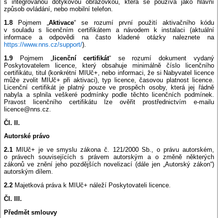
s integrovanou dotykovou obrazovkou, která se používá jako hlavní
způsob ovládání, nebo mobilní telefon.
1.8
Pojmem „
Aktivace
“ se rozumí první použití aktivačního kódu
v souladu s licenčním certifikátem a návodem k instalaci (aktuální
informace a odpovědi na často kladené otázky naleznete na
https://www.nns.cz/support/
).
1.9
Pojmem „
licenční certifikát
“ se rozumí dokument vydaný
Poskytovatelem licence, který obsahuje minimálně číslo licenčního
certifikátu, titul (konkrétní MIUč+, nebo informaci, že si Nabyvatel licence
může zvolit MIUč+ při aktivaci), typ licence, časovou platnost licence.
Licenční certifikát je platný pouze ve prospěch osoby, která jej řádně
nabyla a splnila veškeré podmínky podle těchto licenčních podmínek.
Pravost licenčního certifikátu lze ověřit prostřednictvím e-mailu
licence@nns.cz.
Čl. II.
Autorské právo
2.1
MIUč+ je ve smyslu zákona č. 121/2000 Sb., o právu autorském,
o právech souvisejících s právem autorským a o změně některých
zákonů ve znění jeho pozdějších novelizací (dále jen „Autorský zákon“)
autorským dílem.
2.2
Majetková práva k MIUč+ náleží Poskytovateli licence.
Čl. III.
Předmět smlouvy