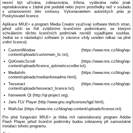
nesmí být užívána, zobrazována, šířena, vydávána nebo jinak
reprodukována v žádné jiné podobě nebo jinými prostředky než v souladu
s ustanoveními této smlouvy. Vykonavatelem autorských práv je
Poskytovatel licence.
Aplikace MIUč+ a program Media Creator využívají software třetích stran,
jehož užití se řídí zvláštními licenčními podmínkami, se kterými
schválením těchto licenčních podmínek rovněž vyjadřujete souhlas.
Jedná se o následující software (v závorce vždy uveden odkaz na plné
znění licence):
CustomWindow (https://www.nns.cz/blog/wp-
content/uploads/customwin_lic.txt),
QsKineticScroll (https://www.nns.cz/blog/wp-
content/uploads/licence_qskineticscroller.txt),
MediaInfo (https://www.nns.cz/blog/wp-
content/uploads/mediainforeadme.html),
Tesseract (https://www.nns.cz/blog/wp-
content/uploads/tesseract_licence.txt),
framework Qt (http://qt-project.org),
Jaris FLV Player (http://www.gnu.org/licenses/lgpl.html),
MathJax (https://www.nns.cz/blog/wp-content/uploads/license.txt).
Pro plné fungování MIUč+ je třeba mít nainstalovaný program Adobe
Flash Player, jehož licenční podmínky budou zobrazeny při samostatné
instalaci tohoto programu.