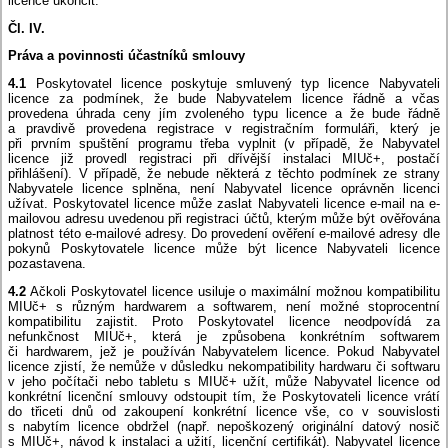
licence ukončit.
Čl. IV.
Práva a povinnosti účastníků smlouvy
4.1
Poskytovatel licence poskytuje smluvený typ licence Nabyvateli
licence za podmínek, že bude Nabyvatelem licence řádně a včas
provedena úhrada ceny jím zvoleného typu licence a že bude řádně
a pravdivě provedena registrace v registračním formuláři, který je
při prvním spuštění programu třeba vyplnit (v případě, že Nabyvatel
licence již provedl registraci při dřívější instalaci MIUč+, postačí
přihlášení). V případě, že nebude některá z těchto podmínek ze strany
Nabyvatele licence splněna, není Nabyvatel licence oprávněn licenci
užívat. Poskytovatel licence může zaslat Nabyvateli licence e-mail na e-
mailovou adresu uvedenou při registraci účtů, kterým může být ověřována
platnost této e-mailové adresy. Do provedení ověření e-mailové adresy dle
pokynů Poskytovatele licence může být licence Nabyvateli licence
pozastavena.
4.2
Ačkoli Poskytovatel licence usiluje o maximální možnou kompatibilitu
MIUč+ s různým hardwarem a softwarem, není možné stoprocentní
kompatibilitu zajistit. Proto Poskytovatel licence neodpovídá za
nefunkčnost MIUč+, která je způsobena konkrétním softwarem
či hardwarem, jež je používán Nabyvatelem licence. Pokud Nabyvatel
licence zjistí, že nemůže v důsledku nekompatibility hardwaru či softwaru
v jeho počítači nebo tabletu s MIUč+ užít, může Nabyvatel licence od
konkrétní licenční smlouvy odstoupit tím, že Poskytovateli licence vrátí
do třiceti dnů od zakoupení konkrétní licence vše, co v souvislosti
s nabytím licence obdržel (např. nepoškozený originální datový nosič
s MIUč+, návod k instalaci a užití, licenční certifikát). Nabyvatel licence