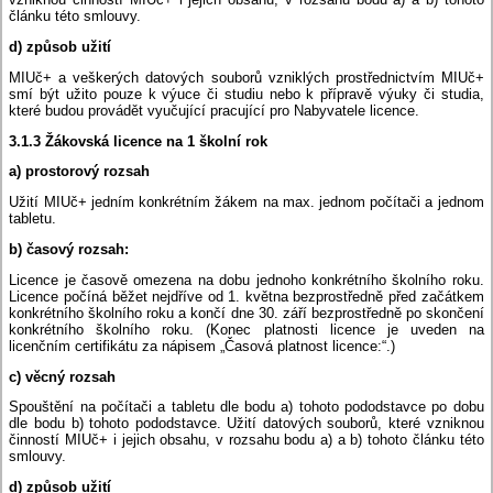
článku této smlouvy.
d) způsob užití
MIUč+ a veškerých datových souborů vzniklých prostřednictvím MIUč+
smí být užito pouze k výuce či studiu nebo k přípravě výuky či studia,
které budou provádět vyučující pracující pro Nabyvatele licence.
3.1.3 Žákovská licence na 1 školní rok
a) prostorový rozsah
Užití MIUč+ jedním konkrétním žákem na max. jednom počítači a jednom
tabletu.
b) časový rozsah:
Licence je časově omezena na dobu jednoho konkrétního školního roku.
Licence počíná běžet nejdříve od 1. května bezprostředně před začátkem
konkrétního školního roku a končí dne 30. září bezprostředně po skončení
konkrétního školního roku. (Konec platnosti licence je uveden na
licenčním certifikátu za nápisem „Časová platnost licence:“.)
c) věcný rozsah
Spouštění na počítači a tabletu dle bodu a) tohoto pododstavce po dobu
dle bodu b) tohoto pododstavce. Užití datových souborů, které vzniknou
činností MIUč+ i jejich obsahu, v rozsahu bodu a) a b) tohoto článku této
smlouvy.
d) způsob užití