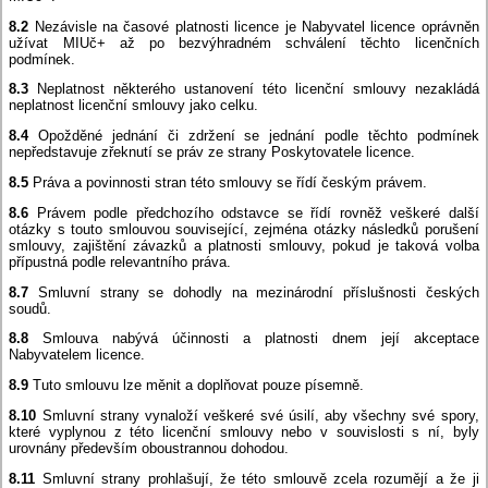
8.2
Nezávisle na časové platnosti licence je Nabyvatel licence oprávněn
užívat MIUč+ až po bezvýhradném schválení těchto licenčních
podmínek.
8.3
Neplatnost některého ustanovení této licenční smlouvy nezakládá
neplatnost licenční smlouvy jako celku.
8.4
Opožděné jednání či zdržení se jednání podle těchto podmínek
nepředstavuje zřeknutí se práv ze strany Poskytovatele licence.
8.5
Práva a povinnosti stran této smlouvy se řídí českým právem.
8.6
Právem podle předchozího odstavce se řídí rovněž veškeré další
otázky s touto smlouvou související, zejména otázky následků porušení
smlouvy, zajištění závazků a platnosti smlouvy, pokud je taková volba
přípustná podle relevantního práva.
8.7
Smluvní strany se dohodly na mezinárodní příslušnosti českých
soudů.
8.8
Smlouva nabývá účinnosti a platnosti dnem její akceptace
Nabyvatelem licence.
8.9
Tuto smlouvu lze měnit a doplňovat pouze písemně.
8.10
Smluvní strany vynaloží veškeré své úsilí, aby všechny své spory,
které vyplynou z této licenční smlouvy nebo v souvislosti s ní, byly
urovnány především oboustrannou dohodou.
8.11
Smluvní strany prohlašují, že této smlouvě zcela rozumějí a že ji