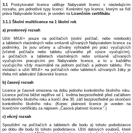
3.1
Poskytovatel licence uděluje Nabyvateli licenci v následujícím
rozsahu, pro jednotlivé typy licencí. Konkrétní typ licence, kterým se řídí
práva Nabyvatele licence, je uveden na
Licenčním certifikátu
.
3.1.1 Školní multilicence na 1 školní rok
a) prostorový rozsah
Užití MIUč+ pouze na počítačích (stolní počítač, nebo notebook)
a tabletech vlastněných nebo smluvně užívaných Nabyvatelem licence za
podmínky, že jsou určeny a užívány výhradně pro práci vyučujících
(včetně počítače nebo tabletu užívaného při výuce vyučujícím),
a počítačích a tabletech vlastněných nebo smluvně užívaných
vyučujícími pracujícími pro Nabyvatele licence, a to u každého
vyučujícího vždy maximálně na jednom počítači a jednom tabletu. Pro
instalaci a užití MIUč+ na počítačích nebo tabletech užívaných žáky je
třeba mít adekvátní žákovské licence.
b) časový rozsah
Licence je časově omezena na dobu jednoho konkrétního školního roku.
Licence počíná běžet nejdříve od 1. května bezprostředně před začátkem
konkrétního školního roku a končí dne 30. září bezprostředně po skončení
konkrétního školního roku. (Konec platnosti licence je uveden na
licenčním certifikátu za nápisem „Časová platnost licence:“.)
c) věcný rozsah
Spouštění na počítačích a tabletech dle bodu a) tohoto pododstavce
po dobu dle bodu b) tohoto pododstavce. Užití datových souborů, které