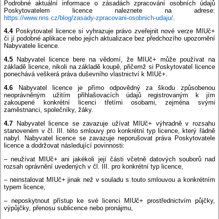
Podrobné aktuální informace o zásadách zpracování osobních údajů
Poskytovatelem licence naleznete na adrese:
https://www.nns.cz/blog/zasady-zpracovani-osobnich-udaju/
.
4.4
Poskytovatel licence si vyhrazuje právo zveřejnit nové verze MIUč+
či jí podobné aplikace nebo jejich aktualizace bez předchozího upozornění
Nabyvatele licence.
4.5
Nabyvatel licence bere na vědomí, že MIUč+ může používat na
základě licence, nikoli na základě koupě, přičemž si Poskytovatel licence
ponechává veškerá práva duševního vlastnictví k MIUč+.
4.6
Nabyvatel licence je přímo odpovědný za škodu způsobenou
neoprávněným užitím přihlašovacích údajů registrovaným k jím
zakoupené konkrétní licenci třetími osobami, zejména svými
zaměstnanci, společníky, žáky.
4.7
Nabyvatel licence se zavazuje užívat MIUč+ výhradně v rozsahu
stanoveném v čl. III. této smlouvy pro konkrétní typ licence, který řádně
nabyl. Nabyvatel licence se zavazuje neporušovat práva Poskytovatele
licence a dodržovat následující povinnosti:
– neužívat MIUč+ ani jakékoli její části včetně datových souborů nad
rozsah oprávnění uvedených v čl. III. pro konkrétní typ licence,
– neinstalovat MIUč+ jinak než v souladu s touto smlouvou a konkrétním
typem licence,
– neposkytnout přístup ke své licenci MIUč+ prostřednictvím půjčky,
výpůjčky, přenosu sublicence nebo pronájmu,