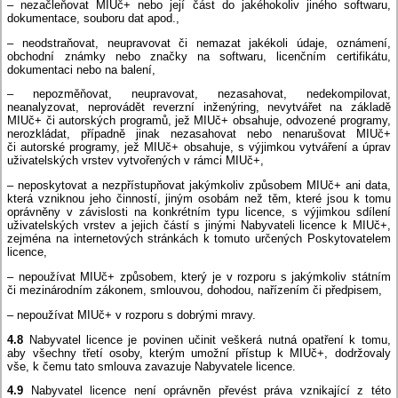
– nezačleňovat MIUč+ nebo její část do jakéhokoliv jiného softwaru,
dokumentace, souboru dat apod.,
– neodstraňovat, neupravovat či nemazat jakékoli údaje, oznámení,
obchodní známky nebo značky na softwaru, licenčním certifikátu,
dokumentaci nebo na balení,
– nepozměňovat, neupravovat, nezasahovat, nedekompilovat,
neanalyzovat, neprovádět reverzní inženýring, nevytvářet na základě
MIUč+ či autorských programů, jež MIUč+ obsahuje, odvozené programy,
nerozkládat, případně jinak nezasahovat nebo nenarušovat MIUč+
či autorské programy, jež MIUč+ obsahuje, s výjimkou vytváření a úprav
uživatelských vrstev vytvořených v rámci MIUč+,
– neposkytovat a nezpřístupňovat jakýmkoliv způsobem MIUč+ ani data,
která vzniknou jeho činností, jiným osobám než těm, které jsou k tomu
oprávněny v závislosti na konkrétním typu licence, s výjimkou sdílení
uživatelských vrstev a jejich částí s jinými Nabyvateli licence k MIUč+,
zejména na internetových stránkách k tomuto určených Poskytovatelem
licence,
– nepoužívat MIUč+ způsobem, který je v rozporu s jakýmkoliv státním
či mezinárodním zákonem, smlouvou, dohodou, nařízením či předpisem,
– nepoužívat MIUč+ v rozporu s dobrými mravy.
4.8
Nabyvatel licence je povinen učinit veškerá nutná opatření k tomu,
aby všechny třetí osoby, kterým umožní přístup k MIUč+, dodržovaly
vše, k čemu tato smlouva zavazuje Nabyvatele licence.
4.9
Nabyvatel licence není oprávněn převést práva vznikající z této