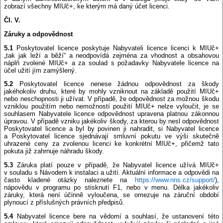
zobrazí všechny MIUč+, ke kterým má daný účet licenci.
Čl. V.
Záruky a odpovědnost
5.1
Poskytovatel licence poskytuje Nabyvateli licence licenci k MIUč+
„tak jak leží a běží“ a neodpovídá zejména za vhodnost a obsahovou
náplň zvolené MIUč+ a za soulad s požadavky Nabyvatele licence na
účel užití jím zamýšlený.
5.2
Poskytovatel licence nenese žádnou odpovědnost za škody
jakéhokoliv druhu, které by mohly vzniknout na základě použití MIUč+
nebo neschopnosti ji užívat. V případě, že odpovědnost za možnou škodu
vzniklou použitím nebo nemožností použití MIUč+ nelze vyloučit, je se
souhlasem Nabyvatele licence odpovědnost upravena platnou zákonnou
úpravou. V případě vzniku jakékoliv škody, za kterou by nesl odpovědnost
Poskytovatel licence a byl by povinen ji nahradit, si Nabyvatel licence
a Poskytovatel licence sjednávají smluvní pokutu ve výši skutečně
uhrazené ceny za zvolenou licenci ke konkrétní MIUč+, přičemž tato
pokuta již zahrnuje náhradu škody.
5.3
Záruka platí pouze v případě, že Nabyvatel licence užívá MIUč+
v souladu s Návodem k instalaci a užití. Aktuální informace a odpovědi na
často kladené otázky naleznete na
https://www.nns.cz/support/
),
nápovědu v programu po stisknutí F1, nebo v menu. Délka jakékoliv
záruky, která není účinně vyloučena, se omezuje na záruční období
plynoucí z příslušných právních předpisů.
5.4
Nabyvatel licence bere na vědomí a souhlasí, že ustanovení této