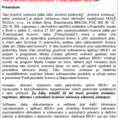
Toto je archivní verze ze dne 24. 5. 2018, aktuální verze
zde
.
Preambule
Tato licenční smlouva (dále také „licenční podmínky“, „licenční smlouva“,
nebo „smlouva“) je právní smlouvou mezi obchodní společností NOVÁ
ŠKOLA, s.r.o., se sídlem Brno, Bratislavská 884/23d, PSČ 602 00, IČ:
255 01 356, zapsanou v obchodním rejstříku vedeném u Krajského soudu
v Brně v oddíle C, vložce 27 537 jako poskytovatelem licence (dále jen
„Poskytovatel licence“, nebo „Poskytovatel“), která v dobré víře
prohlašuje, že je oprávněna poskytnout licenci k užití autorských práv,
a Vámi jako fyzickou či právnickou osobou jako nabyvatelem licence
(dále jen „Nabyvatel licence“). V této licenční smlouvě jsou specifikovány
podmínky, které Vám umožňují používat softwarovou aplikaci MIUč+ ve
spojení s programem Media Creator, přičemž veškerá ujednání této
licenční smlouvy se v rozsahu stanoveném pro aplikaci MIUč+ vztahují
rovněž na program Media Creator ve verzi, během jejíž instalace byla
zobrazena tato licenční smlouva (resp. ve verzi, při jejímž spuštění je
prováděna aktivace titulu). Tato licenční smlouva je nedílnou
a neoddělitelnou součástí tohoto softwarového produktu a určuje práva
a povinnosti Poskytovatele licence a Nabyvatele licence.
Instalací, aktivací, stažením nebo jakýmkoliv užitím MIUč+ se
zavazujete k bezvýhradnému respektování všech podmínek uvedených
v této smlouvě.
Za žáky mladší 16 let musí provést instalaci,
registraci, aktivaci i schválení licenční smlouvy zákonný zástupce.
Software, data, dokumentace a veškeré jiné další informace
zaznamenané v aplikaci MIUč+ jsou chráněny Autorským zákonem,
mezinárodními dohodami a smlouvami o autorských právech a dalšími
zákony a dohodami o duševním vlastnictví. Aplikace MIUč+ ani její část