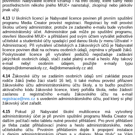
povinností Nabyvatele licence vztahují i na třetí osoby, které samy nebo
prostřednictvím někoho jiného MIUč+ nainstalují, zkopírují nebo jakkoliv
jinak užijí.
4.13
U školních licencí je Nabyvatel licence povinen při prvním spuštění
programu Media Creator provést registraci. Registraci by měl provést
školou určený administrátor, protože ze zadaného e-mailu bude vytvořen
administrátorský účet. Administrátor pak může po spuštění programu,
otevření libovolné MIUč+ a přihlášení pod svým účtem vytvářet jednotlivé
učitelské a studentské účty spadající pod danou školu (v menu Uživatel >
Administrace). Při vytváření učitelských a žákovských účtů je Nabyvatel
licence povinen dbát na ochranu osobních údajů, zejména v případě žáků.
Poskytovatel licence při vytváření podúčtů nepožaduje zadávání
jakýchkoli osobních údajů, stačí zadat platný e-mail a heslo. Aby takový
e-mail nebyl osobním údajem, použijte e-maily typu
dejepis@domenaskoly.cz, 4a@domenaskoly.cz atd.
4.14
Žákovské účty se zadáním osobních údajů smí zakládat pouze
rodiče žáků (nebo žáci starší 16 let), ti také mohou provést přiřazení
žákovského účtu administrátorskému účtu školy, a to buďto použitím
aktivačního kódu žákovské licence, který pořídila škola, nebo žádostí
zaslanou z registračního e-mailu žákovského účtu na e-mail
registrace@nns.cz
s uvedením administrátorského účtu, pod který si přejí
žákovský účet zařadit.
4.15
Pokud již Nabyvatel školní multilicence má vytvořený
administrátorský účet je při prvním spuštění programu Media Creator na
dalším počítači nebo tabletu nutné provést přihlášení. Pro první přihlášení
je třeba zadat přihlašovací jméno a heslo administrátorského, nebo
učitelského účtu. Prvotním přihlášením dojde k propojení instalace
s daným administrátorským účtem a v dialogu „Moje tituly“ se Vám