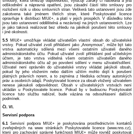
smlouvy, která omezují odpovědnost, vylučují záruky či následná a jiná
odškodnění a nápravná opatření, jsou zásadní částí této smlouvy pro
rozložení rizik u obou smluvních stran. Veškerá tato ustanovení jsou zde
zakotvena také jménem třetích stran, které Poskytovatel licence
opravňuje k distribuci MIUč+, a platí v jejich prospěch. V důsledku toho
jsou tato ustanovení oddělitelná a nezávisejí na jiných ustanoveních. Lze
je jako taková realizovat bez ohledu na jakékoli porušení této smlouvy
i jiné okolnosti.
5.5
MIUč+ umožňuje vkládat uživatelům vlastní obsah do uživatelské
vrstvy. Pokud uživatel zvolí přihlášení jako „Anonymous“, může být tato
vrstva automaticky sdílená mezi všemi ostatním uživateli daného
administrátorského účtu. Pokud uživatel zvolí přihlášení pod učitelským
účtem, je tato vrstva viditelná všem ostatním uživatelům daného
administrátorského účtu až po povolení sdílení v menu uživatel/sdílení.
Uživatel není oprávněn do uživatelské vrstvy vkládat jakýkoli obsah,
pokud by jeho vložením nebo dalším užitím mohlo dojít k porušení
platných právních norem, a to zejména z hlediska ochrany autorských
práv a osobních údajů. Poskytovatel licence za obsah vložený uživatelem
nenese jakoukoli odpovědnost. Obsah v uživatelských vrstvách není
ukládán u Poskytovatele licence. Pokud by v budoucnu Poskytovatel
licence tuto službu nabízel, bude vázána na odsouhlasení dalších
podmínek.
Čl. VI.
Servisní podpora
6.1
Servisní podpora MIUč+ je poskytována prostřednictvím kontaktů
zveřejněných na www stránkách Poskytovatele licence (www.nns.cz),
který pro zachování správné funkčnosti MIUč+ může rovněž poskytovat