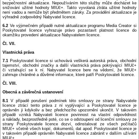
bezpečnostní aktualizace. Nepoužíváním této služby může docházet ke
snižování užitné hodnoty MIUč+. Takto vyvolaná ztráta užitné hodnoty
není vadou a nemůže být předmětem záruky. Za provádění aktualizace je
výhradně zodpovědný Nabyvatel licence.
6.2
Ve výjimečném případě nutné aktualizace programu Media Creator si
Poskytovatel licence vyhrazuje právo pozastavit platnost licence do
okamžiku provedení aktualizace Nabyvatelem licence.
Čl. VII.
Vlastnická práva
7.1
Poskytovatel licence si uchovává veškerá autorská práva, obchodní
tajemství, obchodní značky a další vlastnická práva pokrývající MIUč+
či vztahující se k ní. Nabyvatel licence bere na vědomí, že MIUč+
zahrnuje chráněné a důvěrné informace, které patří Poskytovateli licence.
Čl. VIII.
Obecná a závěrečná ustanovení
8.1
V případě porušení podmínek této smlouvy ze strany Nabyvatele
licence ztrácí tento práva z ní vyplývající a Poskytovatel licence je
oprávněn ji kdykoliv a bez předchozího upozornění ukončit. V takovém
případě vzniká Nabyvateli licence povinnost na vlastní odpovědnost
a náklady, bezprostředně poté, co se o odstoupení od licenční smlouvy ze
strany Poskytovatele licence dozví, odinstalovat ze všech počítačů
MIUč+ včetně všech kopií, dokumentů, dat apod. Poskytovatel licence je
v takovém případě oprávněn Nabyvateli licence zabránit v dalším užívání
MIUč+.