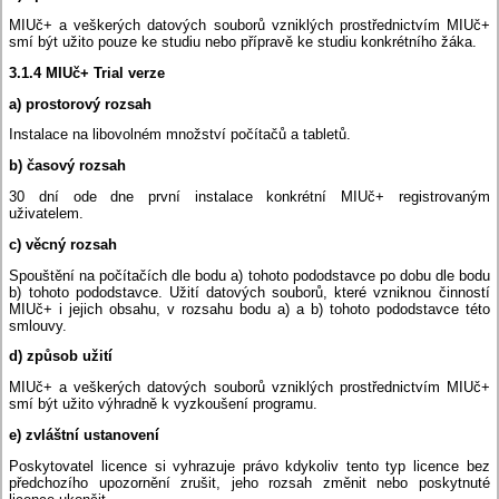
MIUč+ a veškerých datových souborů vzniklých prostřednictvím MIUč+
smí být užito pouze ke studiu nebo přípravě ke studiu konkrétního žáka.
3.1.4 MIUč+ Trial verze
a) prostorový rozsah
Instalace na libovolném množství počítačů a tabletů.
b) časový rozsah
30 dní ode dne první instalace konkrétní MIUč+ registrovaným
uživatelem.
c) věcný rozsah
Spouštění na počítačích dle bodu a) tohoto pododstavce po dobu dle bodu
b) tohoto pododstavce. Užití datových souborů, které vzniknou činností
MIUč+ i jejich obsahu, v rozsahu bodu a) a b) tohoto pododstavce této
smlouvy.
d) způsob užití
MIUč+ a veškerých datových souborů vzniklých prostřednictvím MIUč+
smí být užito výhradně k vyzkoušení programu.
e) zvláštní ustanovení
Poskytovatel licence si vyhrazuje právo kdykoliv tento typ licence bez
předchozího upozornění zrušit, jeho rozsah změnit nebo poskytnuté