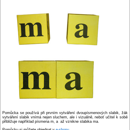
Pomůcka se používá při prvním vytváření dvoupísmenových slabik, žák
vytváření slabik vnímá nejen sluchem, ale i vizuálně, neboť učitel k sobě
přibližuje například písmena m, a až vznikne slabika ma.
Pomůcku si můžete objednat v
e-shopu
.