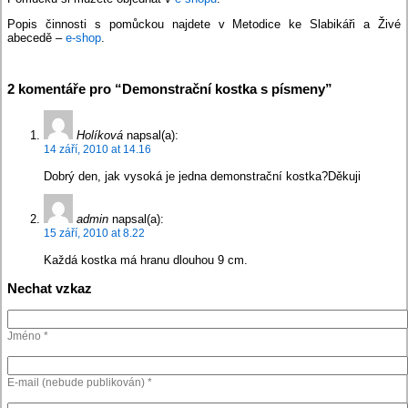
Popis činnosti s pomůckou najdete v Metodice ke Slabikáři a Živé
abecedě –
e-shop
.
2 komentáře pro “Demonstrační kostka s písmeny”
Holíková
napsal(a):
14 září, 2010 at 14.16
Dobrý den, jak vysoká je jedna demonstrační kostka?Děkuji
admin
napsal(a):
15 září, 2010 at 8.22
Každá kostka má hranu dlouhou 9 cm.
Nechat vzkaz
Jméno *
E-mail (nebude publikován) *