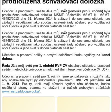
prodloužena schvalovací doložka
Učebnici a pracovnímu sešitu
Já a můj svět (prvouka pro 2. ročník)
byla
prodloužena schvalovací doložka MŠMT: ”Schválilo MŠMT čj. MSMT-
45482/2013 dne 31. března 2014 k zařazení do seznamu učebnic pro
základní vzdělávání jako součást ucelené řady učebnic pro vzdělávací
obor Člověk a jeho svět s dobou platnosti šest let.”
Učebnici a pracovnímu sešitu
Já a můj svět (prvouka pro 3. ročník)
byla
prodloužena schvalovací doložka MŠMT: ”Schválilo MŠMT čj. MSMT-
45745/2013 dne 31. března 2014 k zařazení do seznamu učebnic pro
základní vzdělávání jako součást ucelené řady učebnic pro vzdělávací
obor Člověk a jeho svět s dobou platnosti šest let.”
Učebnice a pracovní sešity s novými doložkami budou vydány
na konci
dubna
.
Řada Já a můj svět pro 1. období RVP ZV
obsahuje učebnice, pracovní
sešity, metodické průvodce a multimediální interaktivní učebnice (MIUč+).
Učebnici a pracovní sešit pro 3. ročník jsme aktualizovali a rozšířili tak,
aby očekávané výstupy odpovídaly upravenému
RVP ZV platnému od
1. 9. 2013
. Pro ty, kteří mají původní vydání této učebnice, budou
rozšiřující strany zdarma ke stažení na našich webových stránkách
www.nns.cz/blog/prvouka/
.